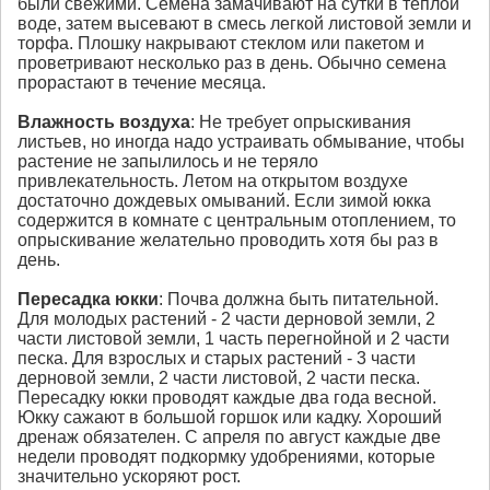
были свежими. Семена замачивают на сутки в теплой
воде, затем высевают в смесь легкой листовой земли и
торфа. Плошку накрывают стеклом или пакетом и
проветривают несколько раз в день. Обычно семена
прорастают в течение месяца.
Влажность воздуха
: Не требует опрыскивания
листьев, но иногда надо устраивать обмывание, чтобы
растение не запылилось и не теряло
привлекательность. Летом на открытом воздухе
достаточно дождевых омываний. Если зимой юкка
содержится в комнате с центральным отоплением, то
опрыскивание желательно проводить хотя бы раз в
день.
Пересадка
юкки
: Почва должна быть питательной.
Для молодых растений - 2 части дерновой земли, 2
части листовой земли, 1 часть перегнойной и 2 части
песка. Для взрослых и старых растений - 3 части
дерновой земли, 2 части листовой, 2 части песка.
Пересадку юкки проводят каждые два года весной.
Юкку сажают в большой горшок или кадку. Хороший
дренаж обязателен. С апреля по август каждые две
недели проводят подкормку удобрениями, которые
значительно ускоряют рост.