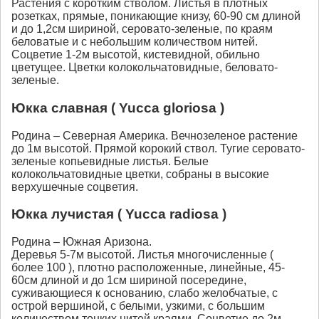
Растения с коротким стволом. Листья в плотных
розетках, прямые, поникающие книзу, 60-90 см длиной
и до 1,2см шириной, серовато-зеленые, по краям
беловатые и с небольшим количеством нитей.
Соцветие 1-2м высотой, кистевидной, обильно
цветущее. Цветки колокольчатовидные, беловато-
зеленые.
Юкка славная ( Yucca gloriosa )
Родина – Северная Америка. Вечнозеленое растение
до 1м высотой. Прямой корокий ствол. Тугие серовато-
зеленые копьевидные листья. Белые
колокольчатовидные цветки, собраны в высокие
верхушечные соцветия.
Юкка лучистая ( Yucca radiosa )
Родина – Южная Аризона.
Деревья 5-7м высотой. Листья многочисленные (
более 100 ), плотно расположенные, линейные, 45-
60см длиной и до 1см шириной посередине,
суживающиеся к основанию, слабо желобчатые, с
острой вершиной, с белыми, узкими, с большим
количеством тонких нитей краями. Соцветие до 2м