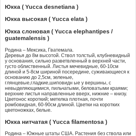
Юкка ( Yucca desnetiana )
Юкка высокая ( Yucca elata )
Юкка слоновая ( Yucca elephantipes /
guatemalensis )
Родина – Мексика, Гватемала.
Деревья до 8м высотой. Ствол толстый, клубневидный
у основания, сильно разветвленный в верхней части,
густо облиственный. Листья мечевидные, 60-10см
длиной и 5-8см шириной посередине, суживающиеся к
основанию до 2,5см, зеленые,
глянцевые,гладкие,шиповидн ые у вершины, с
невыделяющимися, пильчатыми, беловатыми краями;
верхние листья направленные вверх, нижние – книзу.
Цветонос короткий; метелка плотная, почти
ромбовидная, 60-90см длиной. Цветки на коротких
цветоножках, белые.
Юкка нитчатая ( Yucca filamentosa )
Родина – Южные штаты США. Растения без ствола или