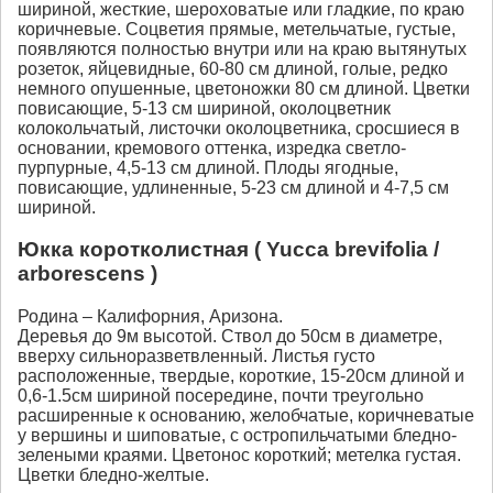
шириной, жесткие, шероховатые или гладкие, по краю
коричневые. Соцветия прямые, метельчатые, густые,
появляются полностью внутри или на краю вытянутых
розеток, яйцевидные, 60-80 см длиной, голые, редко
немного опушенные, цветоножки 80 см длиной. Цветки
повисающие, 5-13 см шириной, околоцветник
колокольчатый, листочки околоцветника, сросшиеся в
основании, кремового оттенка, изредка светло-
пурпурные, 4,5-13 см длиной. Плоды ягодные,
повисающие, удлиненные, 5-23 см длиной и 4-7,5 см
шириной.
Юкка коротколистная ( Yucca brevifolia /
arborescens )
Родина – Калифорния, Аризона.
Деревья до 9м высотой. Ствол до 50см в диаметре,
вверху сильноразветвленный. Листья густо
расположенные, твердые, короткие, 15-20см длиной и
0,6-1.5см шириной посередине, почти треугольно
расширенные к основанию, желобчатые, коричневатые
у вершины и шиповатые, с остропильчатыми бледно-
зелеными краями. Цветонос короткий; метелка густая.
Цветки бледно-желтые.