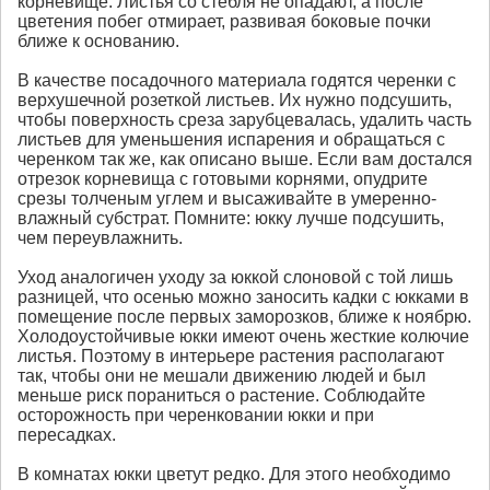
корневище. Листья со стебля не опадают, а после
цветения побег отмирает, развивая боковые почки
ближе к основанию.
В качестве посадочного материала годятся черенки с
верхушечной розеткой листьев. Их нужно подсушить,
чтобы поверхность среза зарубцевалась, удалить часть
листьев для уменьшения испарения и обращаться с
черенком так же, как описано выше. Если вам достался
отрезок корневища с готовыми корнями, опудрите
срезы толченым углем и высаживайте в умеренно-
влажный субстрат. Помните: юкку лучше подсушить,
чем переувлажнить.
Уход аналогичен уходу за юккой слоновой с той лишь
разницей, что осенью можно заносить кадки с юкками в
помещение после первых заморозков, ближе к ноябрю.
Холодоустойчивые юкки имеют очень жесткие колючие
листья. Поэтому в интерьере растения располагают
так, чтобы они не мешали движению людей и был
меньше риск пораниться о растение. Соблюдайте
осторожность при черенковании юкки и при
пересадках.
В комнатах юкки цветут редко. Для этого необходимо