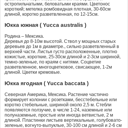
остропильчатыми, беловатыми краями. Цветонос
короткий; метелка ромбовидная плотная, 30-60см
длиной, коротко разветвленная, по 12-15см.
Юкка южная ( Yucca australis )
Родина – Мексика.
Деревья до 8-10м высотой. Ствол у мощных старых
деревьев до 1м в диаметре., сильно разветвленный в
верхней части. Листья густо расположенные, плотно
кожистые, короткие, 25-30см длиной и 2-3см шириной,
темно-зеленые, по краям с нитями. Соцветие
разветвленное, многоцветковое, свисающее, 1-2м
длиной. Цветки кремовые.
Юкка ягодная ( Yucca baccata )
Северная Америка, Мексика. Растение частично
формирует колонии с розетками, бесстебельные или
коротко стебельные, шириной около 2,5 м. Стебли
появляются ползучие, в числе 1-24, наземные или
полуназемные, простые или иногда ветвистые, 2 м
длиной. Пластинки листьев вертикальные, голубовато-
зеленые, вогнуто-выпуклые, 30-100 см длиной и 2-6 см