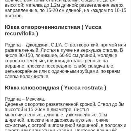
высотой; метелка до 1,2м длиной; разветвления вверх
направленные, по 15-20 см длиной, на каждом по 10-15
цветков.
Юкка отвороченнолистная ( Yucca
recurvifolia )
Родина – Джорджия, США. Ствол короткий, прямой или
разветвленный. Листья в пучке на верхушке ствола. В
числе 80-150, поникшие, 60-90 см длиной, молодые
серовато-зеленые, шиповидно заостренные на
вершине, плоские посередине, слабо складчатые,
цельнокрайние или с одиночными зубцами, по краям
слегка волокнистые.
Юкка клювовидная ( Yucca rostrata )
Родина – Мексика.
Деревья с коротко разветвленной кроной. Ствол до 3м
высотой и 15-20см в диаметре. Листья
многочисленные, длинные, узколинейные, 1см
шириной, плоские или двояковыпуклые, тонкие,
кожистые, с острой шиповидной вершиной, в полосах и
с желтыми пильчатыми краями. Цветонос длинный;