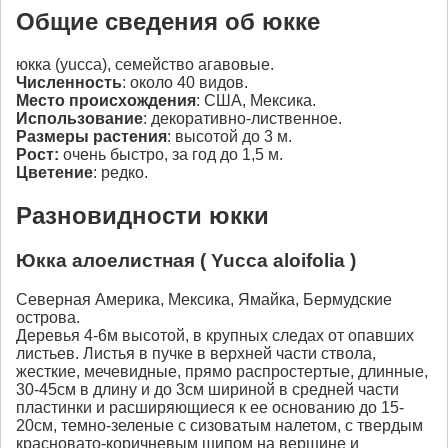
Общие сведения об юкке
юкка (yucca), семейство агавовые.
Численность
: около 40 видов.
Место происхождения
: США, Мексика.
Использование
: декоративно-лиственное.
Размеры растения
: высотой до 3 м.
Рост:
очень быстро, за год до 1,5 м.
Цветение
: редко.
Разновидности юкки
Юкка алоелистная ( Yucca aloifolia )
Северная Америка, Мексика, Ямайка, Бермудские
острова.
Деревья 4-6м высотой, в крупных следах от опавших
листьев. Листья в пучке в верхней части ствола,
жесткие, мечевидные, прямо распростертые, длинные,
30-45см в длину и до 3см шириной в средней части
пластинки и расширяющиеся к ее основанию до 15-
20см, темно-зеленые с сизоватым налетом, с твердым
красновато-коричневым шипом на вершине и