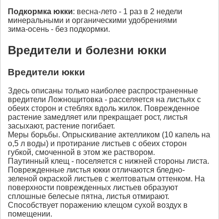
Подкормка
юкки
: весна-лето - 1 раз в 2 недели
минеральными и органическими удобрениями
зима-осень - без подкормки.
Вредители и болезни юкки
Вредители юкки
Здесь описаны только наиболее распространенные
вредители Ложнощитовка - расселяется на листьях с
обеих сторон и стеблях вдоль жилок. Поврежденное
растение замедляет или прекращает рост, листья
засыхают, растение погибает.
Меры борьбы. Опрыскивание актелликом (10 капель на
о,5 л воды) и протирание листьев с обеих сторон
губкой, смоченной в этом же раствором.
Паутинный клещ - поселяется с нижней стороны листа.
Поврежденные листья юкки отличаются бледно-
зеленой окраской листьев с желтоватым оттенком. На
поверхности поврежденных листьев образуют
сплошные белесые пятна, листья отмирают.
Способствует поражению клещом сухой воздух в
помещении.