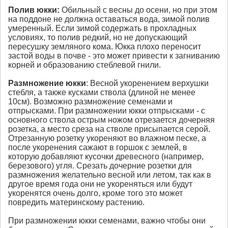
Полив
юкки
:
Обильный с весны до осени, но при этом
на поддоне не должна оставаться вода, зимой полив
умеренный. Если зимой содержать в прохладных
условиях, то полив редкий, но не допускающий
пересушку земляного кома. Юкка плохо переносит
застой воды в почве - это может привести к загниванию
корней и образованию стеблевой гнили.
Размножение
юкки
: Весной укоренением верхушки
стебля, а также кусками ствола (длиной не менее
10см). Возможно размножение семенами и
отпрысками. При размножении юкки отпрысками - с
основного ствола острым ножом отрезается дочерняя
розетка, а место среза на стволе присыпается серой.
Отрезанную розетку укореняют во влажном песке, а
после укоренения сажают в горшок с землей, в
которую добавляют кусочки древесного (например,
березового) угля. Срезать дочерние розетки для
размножения желательно весной или летом, так как в
другое время года они не укореняться или будут
укоренятся очень долго, кроме того это может
повредить материнскому растению.
При размножении юкки семенами, важно чтобы они