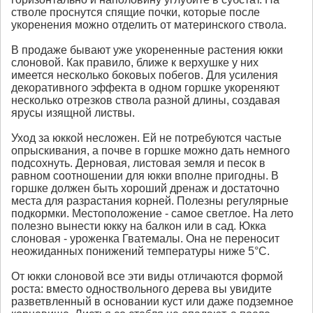
стволе проснутся спящие почки, которые после
укоренения можно отделить от материнского ствола.
В продаже бывают уже укорененные растения юкки
слоновой. Как правило, ближе к верхушке у них
имеется несколько боковых побегов. Для усиления
декоративного эффекта в одном горшке укореняют
несколько отрезков ствола разной длины, создавая
ярусы изящной листвы.
Уход за юккой несложен. Ей не потребуются частые
опрыскивания, а почве в горшке можно дать немного
подсохнуть. Дерновая, листовая земля и песок в
равном соотношении для юкки вполне пригодны. В
горшке должен быть хороший дренаж и достаточно
места для разрастания корней. Полезны регулярные
подкормки. Местоположение - самое светлое. На лето
полезно вынести юкку на балкон или в сад. Юкка
слоновая - уроженка Гватемалы. Она не переносит
неожиданных понижений температуры ниже 5°С.
От юкки слоновой все эти виды отличаются формой
роста: вместо одноствольного дерева вы увидите
разветвленный в основании куст или даже подземное