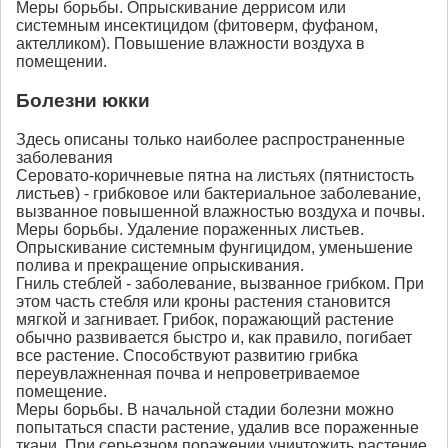
Меры борьбы. Опрыскивание деррисом или
системным инсектицидом (фитоверм, фуфаном,
актелликом). Повышение влажности воздуха в
помещении.
Болезни юкки
Здесь описаны только наиболее распространенные
заболевания
Серовато-коричневые пятна на листьях (пятнистость
листьев) - грибковое или бактериальное заболевание,
вызванное повышенной влажностью воздуха и почвы.
Меры борьбы. Удаление пораженных листьев.
Опрыскивание системным фунгицидом, уменьшение
полива и прекращение опрыскивания.
Гниль стеблей - заболевание, вызванное грибком. При
этом часть стебля или кроны растения становится
мягкой и загнивает. Грибок, поражающий растение
обычно развивается быстро и, как правило, погибает
все растение. Способствуют развитию грибка
переувлажненная почва и непроветриваемое
помещение.
Меры борьбы. В начальной стадии болезни можно
попытаться спасти растение, удалив все пораженные
ткани. При серьезном поражении уничтожить растение