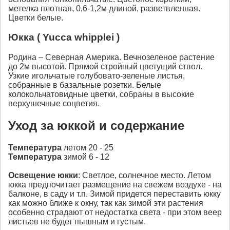
метелка плотная, 0,6-1,2м длиной, разветвленная.
Цветки белые.
Юкка ( Yucca whipplei )
Родина – Северная Америка. Вечнозеленое растение
до 2м высотой. Прямой стройный цветущий ствол.
Узкие игольчатые голубовато-зеленые листья,
собранные в базальные розетки. Белые
колокольчатовидные цветки, собраны в высокие
верхушечные соцветия.
Уход за юккой и содержание
Температура
летом 20 - 25
Температура
зимой 6 - 12
Освещение
юкки
: Светлое, солнечное место. Летом
юкка предпочитает размещение на свежем воздухе - на
балконе, в саду и т.п. Зимой придется переставить юкку
как можно ближе к окну, так как зимой эти растения
особенно страдают от недостатка света - при этом веер
листьев не будет пышным и густым.