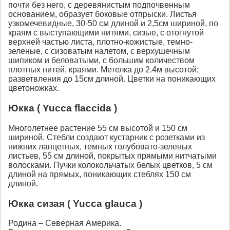
почти без него, с деревянистым подпочвенным
основанием, образует боковые отпрыски. Листья
узкомечевидные, 30-50 см длиной и 2,5см шириной, по
краям с выступающими нитями, сизые, с отогнутой
верхней частью листа, плотно-кожистые, темно-
зеленые, с сизоватым налетом, с верхушечным
шипиком и беловатыми, с большим количеством
плотных нитей, краями. Метелка до 2.4м высотой;
разветвления до 15см длиной. Цветки на поникающих
цветоножках.
Юкка ( Yucca flaccida )
Многолетнее растение 55 см высотой и 150 см
шириной. Стебли создают кустарник с розетками из
нижних ланцетных, темных голубовато-зеленых
листьев, 55 см длиной, покрытых прямыми нитчатыми
волосками. Пучки колокольчатых белых цветков, 5 см
длиной на прямых, поникающих стеблях 150 см
длиной.
Юкка сизая ( Yucca glauca )
Родина – Северная Америка.