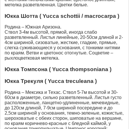
метелка разветвленная. Цветки белые.
Юкка Шотта ( Yucca schottii / macrocarpa )
Родина – Южная Аризона.
Ствол 3-4м высотой, прямой, иногда слабо
разветвленный. Листья линейные, 20-50см длиной и 2-
4см шириной, сизоватые, жесткие, гладкие, прямые,
слегка суживающиеся у основания, с тонкими нитями
по краям. Ветви и цветонос отогнутые. Соцветие –
рыхлоцветковая метелка.
Юкка Томпсона ( Yucca thompsoniana )
Юкка Трекуля ( Yucca treculeana )
Родина – Мексика и Техас. Ствол 5-7м высотой и 30-
60см в диаметре, сильно разветвленный. Листья густо
расположенные, ланцетно-удлиненные, мечевидные,
до 120см длиной, 7-9см шириной посередине и до
2,5см шириной у основания, темно-зеленые, кожистые,
шероховатые с обеих сторон, шиповатые на вершине,
по краям коричнево-красные с бледной каймой, у
основания тонкопильчатые. Цветонос короткий;