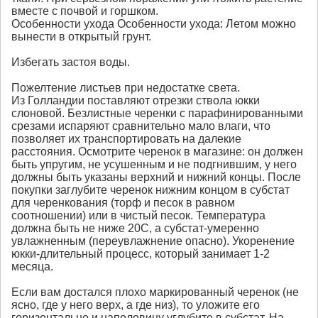
вместе с почвой и горшком.
Особенности ухода Особенности ухода: Летом можно
вынести в открытый грунт.
Избегать застоя воды.
Пожелтение листьев при недостатке света.
Из Голландии поставляют отрезки ствола юкки
слоновой. Безлистные черенки с парафинированными
срезами испаряют сравнительно мало влаги, что
позволяет их транспортировать на далекие
расстояния. Осмотрите черенок в магазине: он должен
быть упругим, не усушенным и не подгнившим, у него
должны быть указаны верхний и нижний концы. После
покупки заглубите черенок нижним концом в субстат
для черенкования (торф и песок в равном
соотношении) или в чистый песок. Температура
должна быть не ниже 20С, а субстат-умеренно
увлажненным (переувлажнение опасно). Укоренение
юкки-длительный процесс, который занимает 1-2
месяца.
Если вам достался плохо маркированный черенок (не
ясно, где у него верх, а где низ), то уложите его
горизонтально и наполовину углубите в субстат. На