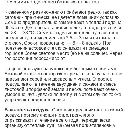
семенами и отделением боковых отпрысков.
К семенному размножению прибегают редко, так как
саговник практически не цветет в домашних условиях.
Семена предварительно замачивают в теплой воде на
48 часов. Для прорастания используют подогрев почвы
до 28 — 33 °С. Семена заделывают в легкую листово-
песчанистую землесмесь на 2,5 — 3 см и накрывают
стеклом. Сроки прорастания — 6 — 8 недель. При
появлении всходов стекло снимают и помещают
горшок в более светлое место (но не на солнце). Через
год растения пересаживают.
Чаще используют размножение боковыми побегами.
Боковой отросток осторожно срезают, а рану на стволе
присыпают серой или древесным углем. Отросток
подсушивают в течение двух дней и сажают в смесь
листовой и торфяной земли и песка, поливают очень
умеренно, чуть увлажняя почву. И в этом случае также
устраивают подогрев почвы.
Влажность воздуха
: Саговник предпочитает влажный
воздух, поэтому листья и ствол регулярно
опрыскивают в течение всего года, периодически
организуют теплый душ, закрывая полиэтиленовым