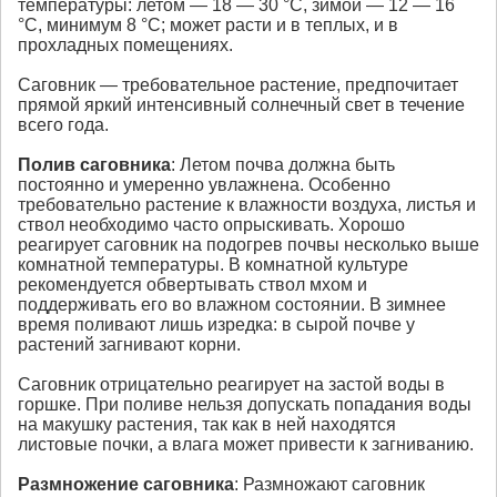
температуры: летом — 18 — 30 °С, зимой — 12 — 16
°С, минимум 8 °С; может расти и в теплых, и в
прохладных помещениях.
Саговник — требовательное растение, предпочитает
прямой яркий интенсивный солнечный свет в течение
всего года.
Полив
саговника
: Летом почва должна быть
постоянно и умеренно увлажнена. Особенно
требовательно растение к влажности воздуха, листья и
ствол необходимо часто опрыскивать. Хорошо
реагирует саговник на подогрев почвы несколько выше
комнатной температуры. В комнатной культуре
рекомендуется обвертывать ствол мхом и
поддерживать его во влажном состоянии. В зимнее
время поливают лишь изредка: в сырой почве у
растений загнивают корни.
Саговник отрицательно реагирует на застой воды в
горшке. При поливе нельзя допускать попадания воды
на макушку растения, так как в ней находятся
листовые почки, а влага может привести к загниванию.
Размножение
саговника
: Размножают саговник