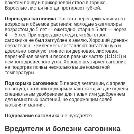
пакетом почву и прикорневой ствол в горшке.
Взрослые листья иногда протирают губкой.
Пересадка
саговника
: Частота пересадки зависит от
возраста и объемов растения: молодые экземпляры
возрастом до 5 лет — ежегодно, старше 5 лет — через
4 — 5 лет. При пересадке следят, чтобы ствол
саговника не был заглублен в землю. Хороший дренаж
обязателен. Землесмесь составляют питательную и
довольно тяжелую: глинистая дерновая, листовая,
перегнойная земля и песок в равных частях (1:1:1:1) и
немного древесного угля. Хорошо реагирует саговник
на подогрев почвы несколько выше комнатной
температуры.
Подкормка
саговника
: В период вегетации, с апреля
по август, саговник подкармливают каждые две недели
специальным удобрением для пальм или удобрением
для комнатных растений, не содержащим солей
кальция и магния.
Подрезание
саговника
: не нуждается
Вредители и болезни саговника