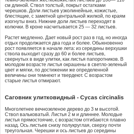
см длиной. Ствол толстый, покрыт остатками
черешков. Доли листьев узколинейные, кожистые,
блестящие, с заметной центральной жилкой, по краям
изогнуты вниз. Нижние доли листьев переходят в
колючки. В кроне насчитывается 25 — 32 листьев.
Растет медленно. Дает новый рост раз в год, но иногда
отдых продолжается два года и более. Обыкновенно
рост появляется в начале лета: из середины верхушки
ствола выходит сразу до 60 и более листьев,
свернутых в виде улитки, как листья папоротников. В
молодом возрасте листья окрашены в светло-зеленый
цвет и мягки, по достижении же определенной
величины они темнеют и твердеют. С возрастом
старые листья отмирают.
Саговник улитковидный - Cycas circinalis
Многолетнее вечнозеленое дерево до 3 м высотой.
Ствол вальковатый. Листья 2 м и длиннее. Молодые
листья прямостоячие, с возрастом отгибаются плавно
назад. Ось листьев снизу полукруглая, сверху почти
треугольная. Черешки и ось листьев до середины