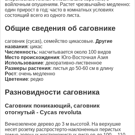
войлочным опушениям. Растет чрезвычайно медленно:
один прирост в год: часто в комнатных условиях
состоящий всего из одного листа.
Общие сведения об саговнике
саговник (cycas), семейство цикасовые.
Другие
названия
: цикас
Численность
: насчитывается около 100 видов
Место происхождения
: Юго-Восточная Азия
Использование
: декоративно-лиственное
Размеры растения
: листья до 50-60 см в длину
Рост
: очень медленно
Цветение
: редко
Разновидности саговника
Саговник поникающий, саговник
отогнутый - Cycas revoluta
Вечнозеленое дерево до 3 м высотой. На верхушке
несет розетку распростерто-наклоненных перистых
темно-зеленых жесткокожистых листьев до 100— 110