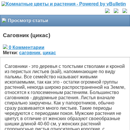
Просмотр статьи
Саговник (цикас)
0 Комментарии
Метки
:
саговник
,
цикас
Саговники - это деревья с толстыми стволами и кроной
из перистых листьев (вай), напоминающие по виду
пальмы. Все семейство называют живыми
ископаемыми, так как это - остатки огромной группы
растений, некогда широко распространенной на Земле,
относятся к голосеменным растениям. Большинство
саговников - двудомные растения. Листья вначале
спирально закручены. Как у папоротников, обычно
сразу развивается много листьев. Такие периоды
чередуются с периодами покоя. Мужские растения не
цветут, в отличие от женских образуют своеобразные
шишки длиной 40-60 см, у женских растений
спороносные листья относительно короткие, с