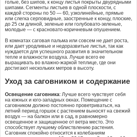
голые, без шипов, к концу листья покрыты двурядными
шипами. Сегменты листьев в одной плоскости, с
каждой стороны по 50 — 60, узколинейные, прямые
или слегка серповидные, заостренные к концу, плоские,
до 25 см длиной, зеленые или голубовато-зеленые,
молодые — с красновато-коричневым опушением.
В комнатах саговая пальма или совсем не дает роста,
или дает уродливые и недоразвитые листья, так как
нуждается для успешного развития в значительном
тепле и влажности воздуха. Лучше всего ее
выращивать во влажно-жаркой теплице, где они
достигают нескольких метров в высоту.
Уход за саговником и содержание
Освещение
саговника
: Лучше всего чувствует себя
на южных и юго-западных окнах. Помещение с
саговником должно постоянно проветриваться, на
летний период горшок с растением выносят на свежий
воздух — на балкон или в сад, в равномерно
освещенное и защищенное от ветра место. Это
способствует лучшему облиствлению растения.
Саговник спокойно относится к колебаниям