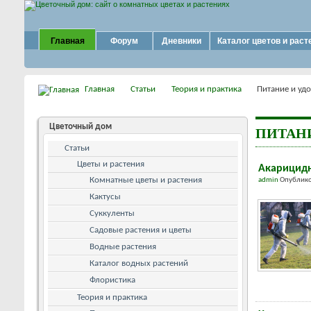
Главная
Форум
Дневники
Каталог цветов и раст
Главная
Статьи
Теория и практика
Питание и уд
Цветочный дом
ПИТАН
Статьи
Цветы и растения
Акарицидн
Комнатные цветы и растения
admin
Опублико
Кактусы
Суккуленты
Садовые растения и цветы
Водные растения
Каталог водных растений
Флористика
Теория и практика