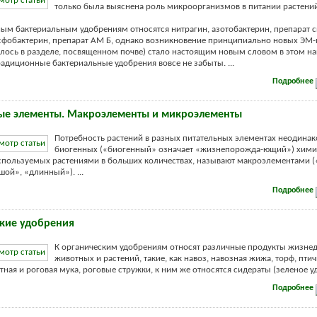
только была выяснена роль микроорганизмов в питании растений
ым бактериальным удобрениям относятся нитрагин, азотобактерин, препарат 
сфобактерин, препарат AM Б, однако возникновение принципиально новых ЭМ-
илось в разделе, посвященном почве) стало настоящим новым словом в этом н
радиционные бактериальные удобрения вовсе не забыты. ...
Подробнее
ые элементы. Макроэлементы и микроэлементы
Потребность растений в разных питательных элементах неодинак
биогенных («биогенный» означает «жизнепорожда-ющий») хими
спользуемых растениями в больших количествах, называют макроэлементами 
шой», «длинный»). ...
Подробнее
кие удобрения
К органическим удобрениям относят различные продукты жизнед
животных и растений, такие, как навоз, навозная жижа, торф, птич
тная и роговая мука, роговые стружки, к ним же относятся сидераты (зеленое удо
Подробнее