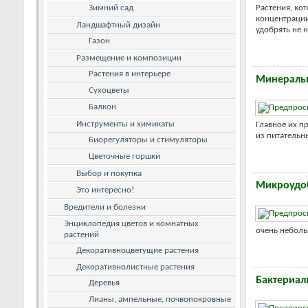
Зимний сад
Растения, ко
концентрации
Ландшафтный дизайн
удобрять не н
Газон
Размещение и композиции
Растения в интерьере
Минераль
Сухоцветы
Балкон
Инструменты и химикаты
Главное их п
из питательны
Биорегуляторы и стимуляторы
Цветочные горшки
Выбор и покупка
Микроудо
Это интересно!
Вредители и болезни
Энциклопедия цветов и комнатных
очень неболь
растений
Декоративноцветущие растения
Декоративнолистные растения
Бактериал
Деревья
Лианы, ампельные, почвопокровные