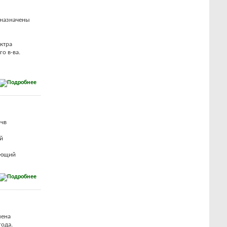
дназначены
ктра
о в-ва.
очв
й
дающий
лена
года.