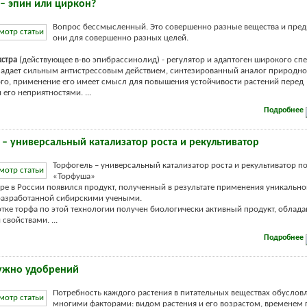
 – эпин или циркон?
Вопрос бессмысленный. Это совершенно разные вещества и пре
они для совершенно разных целей.
кстра
(действующее в-во эпибрассинолид) - регулятор и адаптоген широкого спе
ладает сильным антистрессовым действием, синтезированный аналог природног
ого, применение его имеет смысл для повышения устойчивости растений перед
го неприятностями. ...
Подробнее
 – универсальный катализатор роста и рекультиватор
Торфогель – универсальный катализатор роста и рекультиватор п
«Торфуша»
ре в России появился продукт, полученный в результате применения уникально
разработанной сибирскими учеными.
тке торфа по этой технологии получен биологически активный продукт, обла
свойствами. ...
Подробнее
ужно удобрений
Потребность каждого растения в питательных веществах обуслов
многими факторами: видом растения и его возрастом, временем 