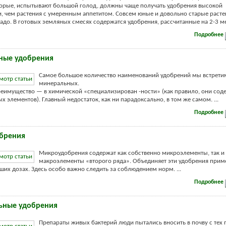
торые, испытывают большой голод, должны чаще получать удобрения высокой
, чем растения с умеренным аппетитом. Совсем юные и довольно старые расте
адо. В готовых земляных смесях содержатся удобрения, рассчитанные на 2-3 мес
Подробнее
ные удобрения
Самое большое количество наименований удобрений мы встрети
минеральных.
реимущество — в химической «специализирован -ности» (как правило, они сод
х элементов). Главный недостаток, как ни парадоксально, в том же самом. ...
Подробнее
брения
Микроудобрения содержат как собственно микроэлементы, так и
макроэлементы «второго ряда». Объединяет эти удобрения прим
ших дозах. Здесь особо важно следить за соблюдением норм. ...
Подробнее
ьные удобрения
Препараты живых бактерий люди пытались вносить в почву с тех п