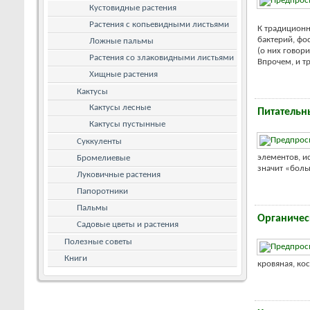
Кустовидные растения
Растения с копьевидными листьями
К традиционн
бактерий, фо
Ложные пальмы
(о них говор
Растения со злаковидными листьями
Впрочем, и т
Хищные растения
Кактусы
Кактусы лесные
Питательн
Кактусы пустынные
Суккуленты
элементов, и
Бромелиевые
значит «боль
Луковичные растения
Папоротники
Пальмы
Органичес
Садовые цветы и растения
Полезные советы
Книги
кровяная, кос