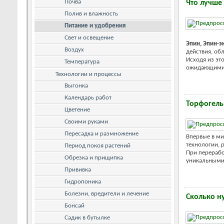
Почва
Что лучше
Полив и влажность
Питание и удобрения
Свет и освещение
Эпин, Эпин-э
Воздух
действия, об
Исходя из эт
Температура
ожидающими е
Технологии и процессы
Выгонка
Календарь работ
Торфогель
Цветение
Своими руками
Пересадка и размножение
Впервые в ми
технологии, 
Период покоя растений
При перерабо
Обрезка и прищипка
уникальными 
Прививка
Гидропоника
Болезни, вредители и лечение
Сколько н
Бонсай
Садик в бутылке