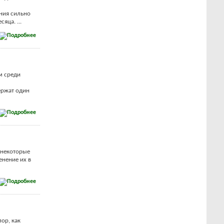
ния сильно
яца. ...
м среди
ержат один
 некоторые
енение их в
ор, как