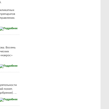
.
силикатных
препаратов
аправлении.
ова. Восемь
ческих
(«макрос»
еятельности
ий помет,
брение). ...