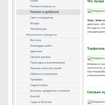
Почва
Что лучше
Полив и влажность
Питание и удобрения
Свет и освещение
Эпин, Эпин-э
Воздух
действия, об
Исходя из эт
Температура
ожидающими е
Технологии и процессы
Выгонка
Календарь работ
Торфогель
Цветение
Своими руками
Пересадка и размножение
Впервые в ми
технологии, 
Период покоя растений
При перерабо
Обрезка и прищипка
уникальными 
Прививка
Гидропоника
Болезни, вредители и лечение
Сколько н
Бонсай
Садик в бутылке