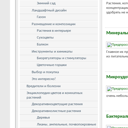
Зимний сад
Растения, ко
концентрации
Ландшафтный дизайн
удобрять не н
Газон
Размещение и композиции
Растения в интерьере
Минераль
Сухоцветы
Балкон
Инструменты и химикаты
Главное их п
из питательны
Биорегуляторы и стимуляторы
Цветочные горшки
Выбор и покупка
Микроудо
Это интересно!
Вредители и болезни
Энциклопедия цветов и комнатных
очень неболь
растений
Декоративноцветущие растения
Декоративнолистные растения
Бактериал
Деревья
Лианы, ампельные, почвопокровные