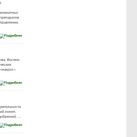
.
силикатных
препаратов
аправлении.
ова. Восемь
ческих
(«макрос»
еятельности
ий помет,
брение). ...