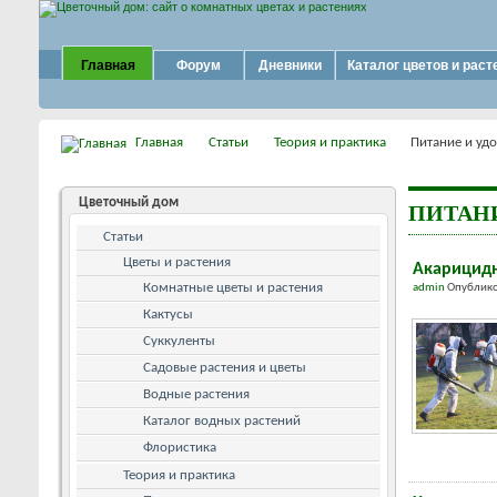
Главная
Форум
Дневники
Каталог цветов и раст
Главная
Статьи
Теория и практика
Питание и уд
Цветочный дом
ПИТАН
Статьи
Цветы и растения
Акарицидн
Комнатные цветы и растения
admin
Опублико
Кактусы
Суккуленты
Садовые растения и цветы
Водные растения
Каталог водных растений
Флористика
Теория и практика