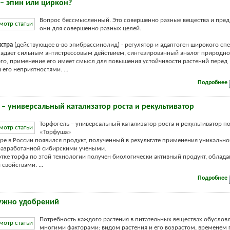
 – эпин или циркон?
Вопрос бессмысленный. Это совершенно разные вещества и пре
они для совершенно разных целей.
кстра
(действующее в-во эпибрассинолид) - регулятор и адаптоген широкого спе
ладает сильным антистрессовым действием, синтезированный аналог природног
ого, применение его имеет смысл для повышения устойчивости растений перед
го неприятностями. ...
Подробнее
 – универсальный катализатор роста и рекультиватор
Торфогель – универсальный катализатор роста и рекультиватор п
«Торфуша»
ре в России появился продукт, полученный в результате применения уникально
разработанной сибирскими учеными.
тке торфа по этой технологии получен биологически активный продукт, обла
свойствами. ...
Подробнее
ужно удобрений
Потребность каждого растения в питательных веществах обуслов
многими факторами: видом растения и его возрастом, временем 