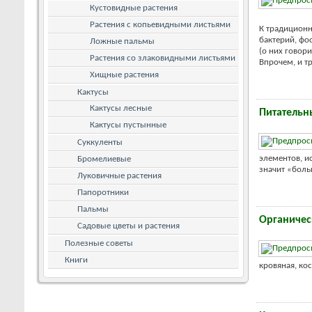
Кустовидные растения
Растения с копьевидными листьями
К традиционн
бактерий, фо
Ложные пальмы
(о них говор
Растения со злаковидными листьями
Впрочем, и т
Хищные растения
Кактусы
Кактусы лесные
Питательн
Кактусы пустынные
Суккуленты
элементов, и
Бромелиевые
значит «боль
Луковичные растения
Папоротники
Пальмы
Органичес
Садовые цветы и растения
Полезные советы
Книги
кровяная, кос