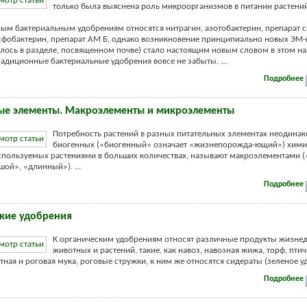
только была выяснена роль микроорганизмов в питании растений
ым бактериальным удобрениям относятся нитрагин, азотобактерин, препарат 
сфобактерин, препарат AM Б, однако возникновение принципиально новых ЭМ-
илось в разделе, посвященном почве) стало настоящим новым словом в этом н
радиционные бактериальные удобрения вовсе не забыты. ...
Подробнее
ые элементы. Макроэлементы и микроэлементы
Потребность растений в разных питательных элементах неодинак
биогенных («биогенный» означает «жизнепорожда-ющий») хими
спользуемых растениями в больших количествах, называют макроэлементами 
шой», «длинный»). ...
Подробнее
кие удобрения
К органическим удобрениям относят различные продукты жизнед
животных и растений, такие, как навоз, навозная жижа, торф, птич
тная и роговая мука, роговые стружки, к ним же относятся сидераты (зеленое удо
Подробнее