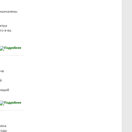
дназначены
ктра
о в-ва.
очв
й
дающий
лена
года.