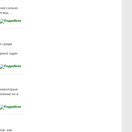
ния сильно
яца. ...
м среди
ержат один
 некоторые
енение их в
ор, как