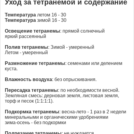
Уход за тетранем
ой
и содержание
Температура
летом 16 - 30
Температура
зимой 16 - 30
Освещение
тетранем
ы
: прямой солнечный
яркий рассеянный
Полив
тетранем
ы
: Зимой - умеренный
Летом - умеренный
Размножение
тетранем
ы
: семенами или делением
куста.
Влажность воздуха
: без опрыскивания.
Пересадка
тетранем
ы
: по необходимости весной.
Земляная смесь: дерновая земля, листовая земля,
торф и песок (1:1:1:1).
Подкормка
тетранем
ы
: весна-лето - 1 раз в 2 недели
минеральными и органическими удобрениями
зима-осень - без подкормки
Подрезание
тетранем
ы
: не нуждается.