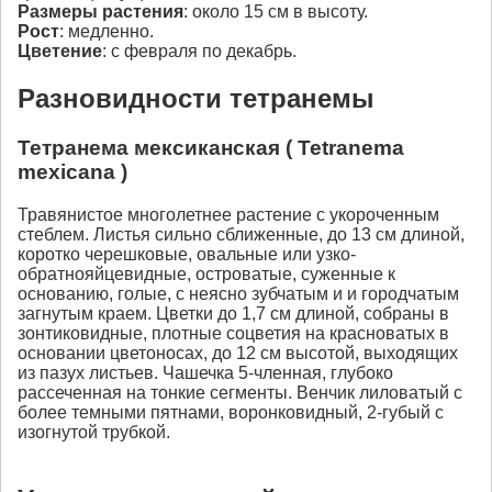
Размеры растения
: около 15 см в высоту.
Рост
: медленно.
Цветение
: с февраля по декабрь.
Разновидности тетранем
ы
Тетранема мексиканская ( Tetranema
mexicana )
Травянистое многолетнее растение с укороченным
стеблем. Листья сильно сближенные, до 13 см длиной,
коротко черешковые, овальные или узко-
обратнояйцевидные, островатые, суженные к
основанию, голые, с неясно зубчатым и и городчатым
загнутым краем. Цветки до 1,7 см длиной, собраны в
зонтиковидные, плотные соцветия на красноватых в
основании цветоносах, до 12 см высотой, выходящих
из пазух листьев. Чашечка 5-членная, глубоко
рассеченная на тонкие сегменты. Венчик лиловатый с
более темными пятнами, воронковидный, 2-губый с
изогнутой трубкой.