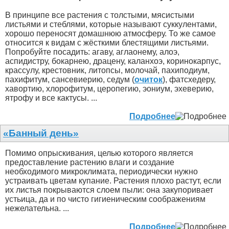
В принципе все растения с толстыми, мясистыми
листьями и стеблями, которые называют суккулентами,
хорошо переносят домашнюю атмосферу. То же самое
относится к видам с жёсткими блестящими листьями.
Попробуйте посадить: агаву, аглаонему, алоэ,
аспидистру, бокарнею, драцену, каланхоэ, коринокарпус,
крассулу, крестовник, литопсы, молочай, пахиподиум,
пахифитум, сансевиерию, седум (
очиток
), фатсхедеру,
хавортию, хлорофитум, церопегию, эониум, эхеверию,
ятрофу и все кактусы. ...
Подробнее
«Банный день»
Помимо опрыскивания, целью которого является
предоставление растению влаги и создание
необходимого микроклимата, периодически нужно
устраивать цветам купание. Растения плохо растут, если
их листья покрываются слоем пыли: она закупоривает
устьица, да и по чисто гигиеническим соображениям
нежелательна. ...
Подробнее