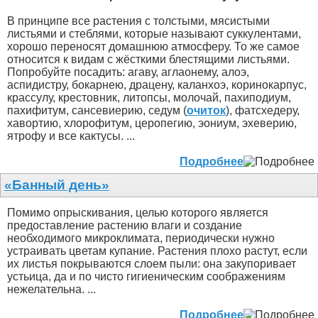
В принципе все растения с толстыми, мясистыми
листьями и стеблями, которые называют суккулентами,
хорошо переносят домашнюю атмосферу. То же самое
относится к видам с жёсткими блестящими листьями.
Попробуйте посадить: агаву, аглаонему, алоэ,
аспидистру, бокарнею, драцену, каланхоэ, коринокарпус,
крассулу, крестовник, литопсы, молочай, пахиподиум,
пахифитум, сансевиерию, седум (
очиток
), фатсхедеру,
хавортию, хлорофитум, церопегию, эониум, эхеверию,
ятрофу и все кактусы. ...
Подробнее
«Банный день»
Помимо опрыскивания, целью которого является
предоставление растению влаги и создание
необходимого микроклимата, периодически нужно
устраивать цветам купание. Растения плохо растут, если
их листья покрываются слоем пыли: она закупоривает
устьица, да и по чисто гигиеническим соображениям
нежелательна. ...
Подробнее