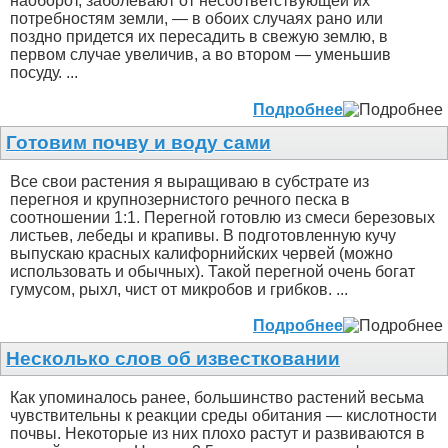
наоборот, заболевают от несоответствующей их
потребностям земли, — в обоих случаях рано или
поздно придется их пересадить в свежую землю, в
первом случае увеличив, а во втором — уменьшив
посуду. ...
Подробнее
Готовим почву и воду сами
Все свои растения я выращиваю в субстрате из
перегноя и крупнозернистого речного песка в
соотношении 1:1. Перегной готовлю из смеси березовых
листьев, лебеды и крапивы. В подготовленную кучу
выпускаю красных калифорнийских червей (можно
использовать и обычных). Такой перегной очень богат
гумусом, рыхл, чист от микробов и грибков. ...
Подробнее
Несколько слов об известковании
Как упоминалось ранее, большинство растений весьма
чувствительны к реакции среды обитания — кислотности
почвы. Некоторые из них плохо растут и развиваются в