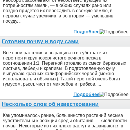
наоборот, заболевают от несоответствующей их
потребностям земли, — в обоих случаях рано или
поздно придется их пересадить в свежую землю, в
первом случае увеличив, а во втором — уменьшив
посуду. ...
Подробнее
Готовим почву и воду сами
Все свои растения я выращиваю в субстрате из
перегноя и крупнозернистого речного песка в
соотношении 1:1. Перегной готовлю из смеси березовых
листьев, лебеды и крапивы. В подготовленную кучу
выпускаю красных калифорнийских червей (можно
использовать и обычных). Такой перегной очень богат
гумусом, рыхл, чист от микробов и грибков. ...
Подробнее
Несколько слов об известковании
Как упоминалось ранее, большинство растений весьма
чувствительны к реакции среды обитания — кислотности
почвы. Некоторые из них плохо растут и развиваются в