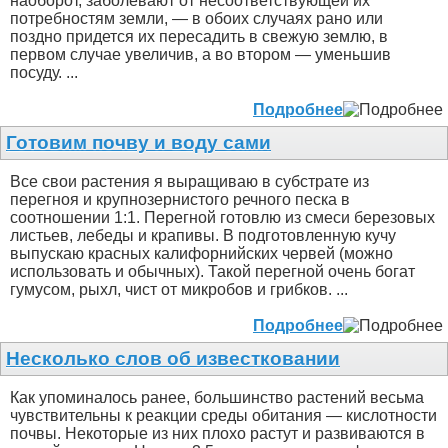
наоборот, заболевают от несоответствующей их
потребностям земли, — в обоих случаях рано или
поздно придется их пересадить в свежую землю, в
первом случае увеличив, а во втором — уменьшив
посуду. ...
Подробнее
Готовим почву и воду сами
Все свои растения я выращиваю в субстрате из
перегноя и крупнозернистого речного песка в
соотношении 1:1. Перегной готовлю из смеси березовых
листьев, лебеды и крапивы. В подготовленную кучу
выпускаю красных калифорнийских червей (можно
использовать и обычных). Такой перегной очень богат
гумусом, рыхл, чист от микробов и грибков. ...
Подробнее
Несколько слов об известковании
Как упоминалось ранее, большинство растений весьма
чувствительны к реакции среды обитания — кислотности
почвы. Некоторые из них плохо растут и развиваются в