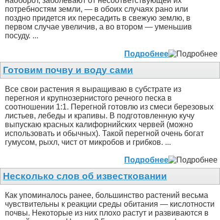
наоборот, заболевают от несоответствующей их
потребностям земли, — в обоих случаях рано или
поздно придется их пересадить в свежую землю, в
первом случае увеличив, а во втором — уменьшив
посуду. ...
Подробнее
Готовим почву и воду сами
Все свои растения я выращиваю в субстрате из
перегноя и крупнозернистого речного песка в
соотношении 1:1. Перегной готовлю из смеси березовых
листьев, лебеды и крапивы. В подготовленную кучу
выпускаю красных калифорнийских червей (можно
использовать и обычных). Такой перегной очень богат
гумусом, рыхл, чист от микробов и грибков. ...
Подробнее
Несколько слов об известковании
Как упоминалось ранее, большинство растений весьма
чувствительны к реакции среды обитания — кислотности
почвы. Некоторые из них плохо растут и развиваются в