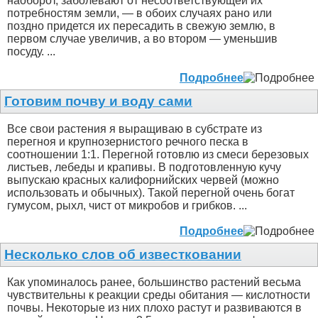
наоборот, заболевают от несоответствующей их
потребностям земли, — в обоих случаях рано или
поздно придется их пересадить в свежую землю, в
первом случае увеличив, а во втором — уменьшив
посуду. ...
Подробнее
Готовим почву и воду сами
Все свои растения я выращиваю в субстрате из
перегноя и крупнозернистого речного песка в
соотношении 1:1. Перегной готовлю из смеси березовых
листьев, лебеды и крапивы. В подготовленную кучу
выпускаю красных калифорнийских червей (можно
использовать и обычных). Такой перегной очень богат
гумусом, рыхл, чист от микробов и грибков. ...
Подробнее
Несколько слов об известковании
Как упоминалось ранее, большинство растений весьма
чувствительны к реакции среды обитания — кислотности
почвы. Некоторые из них плохо растут и развиваются в