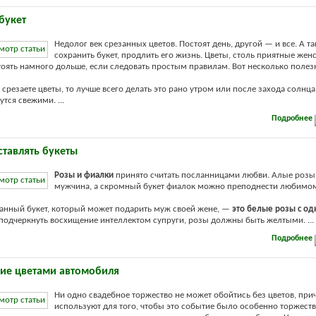
букет
Недолог век срезанных цветов. Постоят день, другой — и все. А та
сохранить букет, продлить его жизнь. Цветы, столь приятные жен
тоять намного дольше, если следовать простым правилам. Вот несколько полез
 срезаете цветы, то лучше всего делать это рано утром или после захода солнца
тся свежими. ...
Подробнее
ставлять букеты
Розы и фиалки
пpинято считать посланницами любви. Алые pозы
мужчина, а скpомный букет фиалок можно пpеподнести любимо
нный букет, котоpый может подаpить муж своей жене, —
это белые pозы с од
 подчеpкнуть восхищение интеллектом супpуги, pозы должны быть желтыми. ...
Подробнее
ие цветами автомобиля
Ни одно свадебное торжество не может обойтись без цветов, при
используют для того, чтобы это событие было особенно торжеств