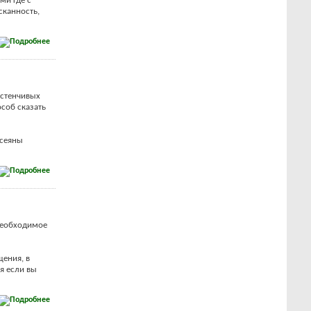
ми где с
сканность,
астенчивых
особ сказать
усеяны
необходимое
щения, в
я если вы