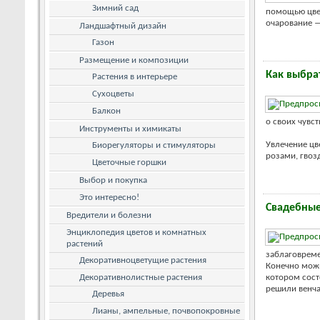
Зимний сад
помощью цвет
очарование — 
Ландшафтный дизайн
Газон
Размещение и композиции
Как выбра
Растения в интерьере
Сухоцветы
Балкон
о своих чувст
Инструменты и химикаты
Увлечение цв
Биорегуляторы и стимуляторы
розами, гвоз
Цветочные горшки
Выбор и покупка
Это интересно!
Свадебные
Вредители и болезни
Энциклопедия цветов и комнатных
растений
заблаговрем
Декоративноцветущие растения
Конечно можн
Декоративнолистные растения
котором сост
решили венчат
Деревья
Лианы, ампельные, почвопокровные