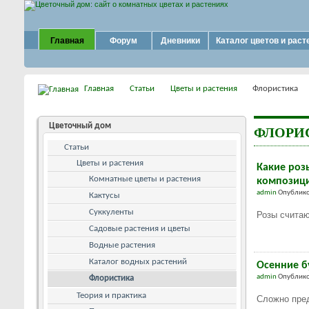
Главная
Форум
Дневники
Каталог цветов и раст
Главная
Статьи
Цветы и растения
Флористика
Цветочный дом
ФЛОРИ
Статьи
Цветы и растения
Какие роз
Комнатные цветы и растения
композиц
admin
Опублико
Кактусы
Суккуленты
Розы считаю
Садовые растения и цветы
Водные растения
Каталог водных растений
Осенние б
admin
Опублико
Флористика
Теория и практика
Сложно пред