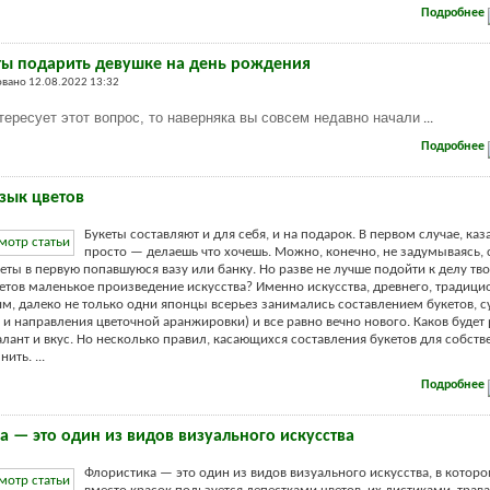
Подробнее
ты подарить девушке на день рождения
вано 12.08.2022 13:32
тересует этот вопрос, то наверняка вы совсем недавно начали
...
Подробнее
язык цветов
Букеты составляют и для себя, и на подарок. В первом случае, каз
просто — делаешь что хочешь. Можно, конечно, не задумываясь, 
еты в первую попавшуюся вазу или банку. Но разве не лучше подойти к делу тв
ветов маленькое произведение искусства? Именно искусства, древнего, традици
м, далеко не только одни японцы всерьез занимались составлением букетов, 
и направления цветочной аранжировки) и все равно вечно нового. Каков будет 
алант и вкус. Но несколько правил, касающихся составления букетов для собств
ить. ...
Подробнее
а — это один из видов визуального искусства
Флористика — это один из видов визуального искусства, в котор