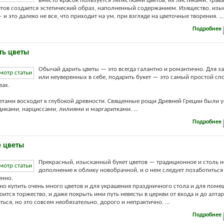
вместо красок пользуется лепестками цветов, их листиками, трава
ов создается эстетический образ, наполненный содержанием. Изящество, изы
и это далеко не все, что приходит на ум, при взгляде на цветочные творения. ...
Подробнее
ть цветы
Обычай дарить цветы — это всегда галантно и романтично. Для з
или неуверенных в себе, подарить букет — это самый простой сп
вах.
етами восходит к глубокой древности. Священные рощи Древней Греции были 
диками, нарциссами, лилиями и маргаритками. ...
Подробнее
 цветы
Прекрасный, изысканный букет цветов — традиционное и столь 
дополнение к облику новобрачной, и о нем следует позаботиться
енно.
о купить очень много цветов и для украшения праздничного стола и для поме
оится торжество, и даже покрыть ими путь невесты в церкви от входа и до алтар
ься, но это совсем необязательно, дорого и непрактично. ...
Подробнее