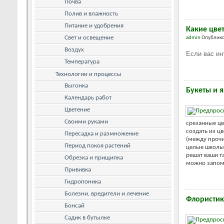
Почва
Полив и влажность
Питание и удобрения
Какие цве
Свет и освещение
admin
Опублико
Воздух
Если вас ин
Температура
Технологии и процессы
Выгонка
Букеты и 
Календарь работ
Цветение
Своими руками
срезанные цв
создать из ц
Пересадка и размножение
(между прочи
Период покоя растений
целые школы 
решат ваши т
Обрезка и прищипка
можно запомн
Прививка
Гидропоника
Болезни, вредители и лечение
Флористик
Бонсай
Садик в бутылке