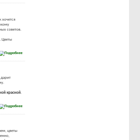
к хочется
скому
ных советов.
. Цветы
 даpит
му.
ной кpасной
.
чем, цветы
енно,