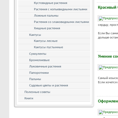
Кустовидные растения
Красивый 
Растения с копьевидными листьями
Ложные пальмы
Растения со злаковидными листьями
сердцу, прос
Хищные растения
Если Вы сами
Кактусы
дольше остану
Кактусы лесные
Кактусы пустынные
Суккуленты
Умение со
Бромелиевые
Луковичные растения
Папоротники
Самый изыска
Пальмы
Если хочется
Садовые цветы и растения
Полезные советы
Книги
Оформлен