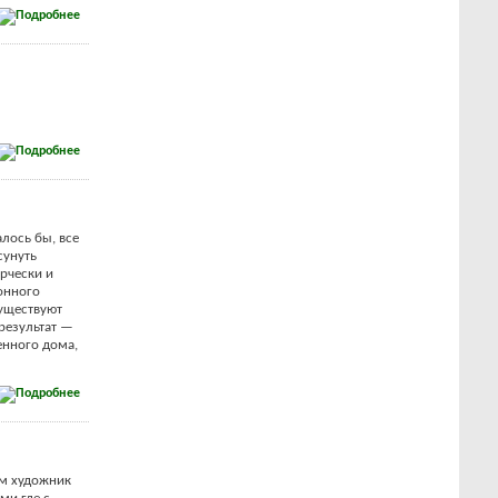
алось бы, все
сунуть
орчески и
онного
существуют
результат —
енного дома,
ом художник