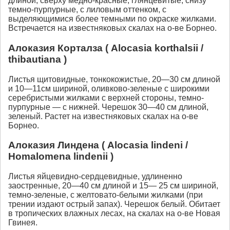
длиной, сверху медно-красные, глянцевитые, снизу
темно-пурпурные, с лиловым оттенком, с
выделяющимися более темными по окраске жилками.
Встречается на известняковых скалах на о-ве Борнео.
Алоказия Корталза ( Alocasia korthalsii /
thibautiana )
Листья щитовидные, тонкокожистые, 20—30 см длиной
и 10—11см шириной, оливково-зеленые с широкими
серебристыми жилками с верхней стороны, темно-
пурпурные — с нижней. Черешок 30—40 см длиной,
зеленый. Растет на известняковых скалах на о-ве
Борнео.
Алоказия Линдена ( Alocasia lindeni /
Homalomena lindenii )
Листья яйцевидно-сердцевидные, удлиненно
заостренные, 20—40 см длиной и 15— 25 см шириной,
темно-зеленые, с желтовато-белыми жилками (при
трении издают острый запах). Черешок белый. Обитает
в тропических влажных лесах, на скалах на о-ве Новая
Гвинея.