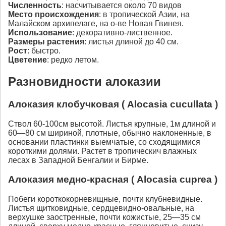
Численность
: насчитывается около 70 видов
Место происхождения
: в тропической Азии, на
Малайском архипелаге, на о-ве Новая Гвинея.
Использование
: декоративно-лиственное.
Размеры растения
: листья длиной до 40 см.
Рост
: быстро.
Цветение
: редко летом.
Разновидности алоказии
Алоказия клобучковая ( Alocasia cucullata )
Ствол 60-100см высотой. Листья крупные, 1м длиной и
60—80 см шириной, плотные, обычно наклоненные, в
основании пластинки выемчатые, со сходящимися
короткими долями. Растет в тропическич влажных
лесах в Западной Бенгалии и Бирме.
Алоказия медно-красная ( Аlocasia сuрrеа )
Побеги короткокорневищные, почти клубневидные.
Листья щитковидные, сердцевидно-овальные, на
верхушке заостренные, почти кожистые, 25—35 см