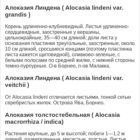
Алоказия Линдена ( Alocasia lindeni var.
grandis )
Корень удлиненно-клубневидный. Листья удлиненно-
сердцевидные, заостренные у вершины,
цельнокрайные, 35—40 см длиной; доли листа у
основания пластинки треугольные, заостренные, около
10 см длиной, сросшиеся концами (поэтому пластинка
листа кажется щитовидной), оливково-зеленые, с
белыми полосами по средней жилке, с нижней стороны
темно-пурпурные. О-в Борнео, п-ов Малакка.
Алоказия Линдена ( Alocasia lindeni var.
veitchii )
От Alocasia lindeni отличается листьями, тонкой сетью
серебристых жилок. Острова Ява, Борнео.
Алоказия толстостебельная ( Alocasia
macrorrhiza / indica)
Растения крупные, до 5 м высотой; побеги 1—1.2 м
длиной, разветвленные, мясистые, толстые. Листья