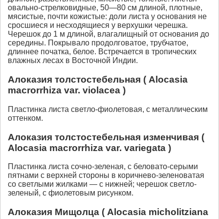
овально-стрелковидные, 50—80 см длиной, плотные,
мясистые, почти кожистые: доли листа у основания не
сросшиеся и несходящиеся у верхушки черешка.
Черешок до 1 м длиной, влагалищный от основания до
середины. Покрывало продолговатое, трубчатое,
длиннее початка, белое. Встречается в тропических
влажных лесах в Восточной Индии.
Алоказия толстостебельная ( Alocasia
macrorrhiza var. violacea )
Пластинка листа светло-фиолетовая, с металлическим
оттенком.
Алоказия толстостебельная изменчивая (
Alocasia macrorrhiza var. variegata )
Пластинка листа сочно-зеленая, с беловато-серыми
пятнами с верхней стороны в коричнево-зеленоватая
со светлыми жилками — с нижней; черешок светло-
зеленый, с фиолетовым рисунком.
Алоказия Мищолца ( Alocasia micholitziana