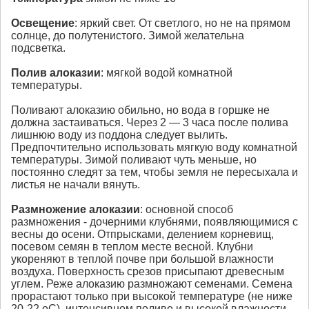
Освещение
: яркий свет. От светлого, но не на прямом
солнце, до полутенистого. Зимой желательна
подсветка.
Полив
алоказии
: мягкой водой комнатной
температуры.
Поливают алоказию обильно, но вода в горшке не
должна застаиваться. Через 2 — 3 часа после полива
лишнюю воду из поддона следует вылить.
Предпочтительно использовать мягкую воду комнатной
температуры. Зимой поливают чуть меньше, но
постоянно следят за тем, чтобы земля не пересыхала и
листья не начали вянуть.
Размножение
алоказии
: основной способ
размножения - дочерними клубнями, появляющимися с
весны до осени. Отпрысками, делением корневищ,
посевом семян в теплом месте весной. Клубни
укореняют в теплой почве при большой влажности
воздуха. Поверхность срезов присыпают древесным
углем. Реже алоказию размножают семенами. Семена
прорастают только при высокой температуре (не ниже
20-22 оС), интенсивном поливе и высокой влажности