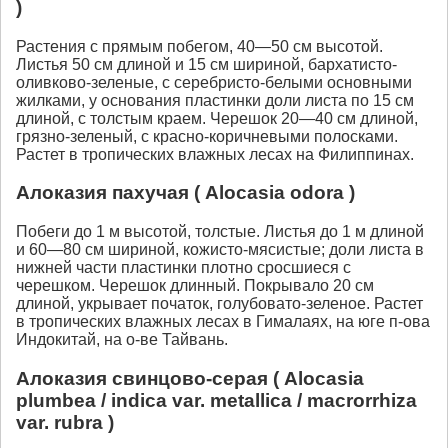
)
Растения с прямым побегом, 40—50 см высотой.
Листья 50 см длиной и 15 см шириной, бархатисто-
оливково-зеленые, с серебристо-белыми основными
жилками, у основания пластинки доли листа по 15 см
длиной, с толстым краем. Черешок 20—40 см длиной,
грязно-зеленый, с красно-коричневыми полосками.
Растет в тропических влажных лесах на Филиппинах.
Алоказия пахучая ( Alocasia odora )
Побеги до 1 м высотой, толстые. Листья до 1 м длиной
и 60—80 см шириной, кожисто-мясистые; доли листа в
нижней части пластинки плотно сросшиеся с
черешком. Черешок длинный. Покрывало 20 см
длиной, укрывает початок, голубовато-зеленое. Растет
в тропических влажных лесах в Гималаях, на юге п-ова
Индокитай, на о-ве Тайвань.
Aлоказия свинцово-cерая ( Alocasia
plumbea / indica var. metallica / macrorrhiza
var. rubra )