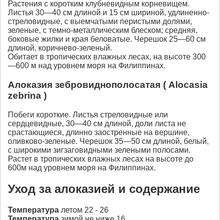
Растения с коротким клубневидным корневищем.
Листья 30—40 см длиной и 15 см шириной, удлиненно-
стреловидные, с выемчатыми перистыми долями,
зеленые, с темно-металлическим блеском; средняя,
боковые жилки и края беловатые. Черешок 25—60 см
длиной, коричнево-зеленый.
Обитает в тропических влажных лесах, на высоте 300
—600 м над уровнем моря на Филиппинах.
Алоказия зебровиднополосатая ( Alocasia
zebrina )
Побеги короткие. Листья стреловидные или
сердцевидные, 30—40 см длиной, доли листа не
срастающиеся, длинно заостренные на вершине,
оливково-зеленые. Черешок 35—50 см длиной, белый,
с широкими зигзаговидными зелеными полосами.
Растет в тропических влажных лесах на высоте до
600м над уровнем моря на Филиппинах.
Уход за алоказией и содержание
Температура
летом 22 - 26
Температура
зимой не ниже 16