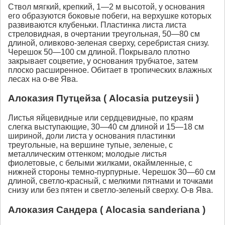
Ствол мягкий, крепкий, 1—2 м высотой, у основания
его образуются боковые побеги, на верхушке которых
развиваются клубеньки. Пластинка листа листа
стреловидная, в очертании треугольная, 50—80 см
длиной, оливково-зеленая сверху, серебристая снизу.
Черешок 50—100 см длиной. Покрывало плотно
закрывает соцветие, у основания трубчатое, затем
плоско расширенное. Обитает в тропических влажных
лесах на о-ве Ява.
Алоказия Путцейза ( Alocasia putzeysii )
Листья яйцевидные или сердцевидные, по краям
слегка выступающие, 30—40 см длиной и 15—18 см
шириной, доли листа у основания пластинки
треугольные, на вершине тупые, зеленые, с
металлическим оттенком; молодые листья
фиолетовые, с белыми жилками, окаймленные, с
нижней стороны темно-пурпурные. Черешок 30—60 см
длиной, светло-красный, с мелкими пятнами и точками
снизу или без пятен и светло-зеленый сверху. О-в Ява.
Алоказия Сандера ( Alocasia sanderiana )