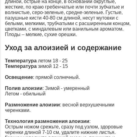
длиной, острые на конце, в основании округлые,
жесткие, по краю гребенчатые или почти зубчатые и
волнистые, серо-зеленые, средне-зеленые. Густые,
пазушные кисти 40-80 см длиной, несут мутовки с
белыми, мелкими, трубчатыми с расширенным концом,
цветками, с миндалевым или ванильным ароматом.
Плоды – мелкие, сухие орешки.
Уход за алоизией и содержание
Температура
летом 18 - 25
Температура
зимой 12 - 15
Освещение
: прямой солнечный.
Полив
алоизии
: Зимой - умеренный
Летом - обильный
Размножение
алоизии
: весной верхушечными
черенками.
Технология размножения
алоизии
:
Острым ножом срежьте, сразу под узлом, здоровые
черенки длиной 7-10 см, удалите нижние листья.