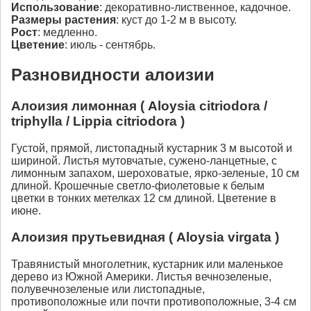
Использование
: декоративно-лиственное, кадочное.
Размеры растения
: куст до 1-2 м в высоту.
Рост
: медленно.
Цветение
: июль - сентябрь.
Разновидности алоизии
Алоизия лимонная ( Aloysia citriodora /
triphylla / Lippia citriodora )
Густой, прямой, листопадный кустарник 3 м высотой и
шириной. Листья мутовчатые, сужено-ланцетные, с
лимонным запахом, шероховатые, ярко-зеленые, 10 см
длиной. Крошечные светло-фиолетовые к белым
цветки в тонких метелках 12 см длиной. Цветение в
июне.
Алоизия прутьевидная ( Aloysia virgata )
Травянистый многолетник, кустарник или маленькое
дерево из Южной Америки. Листья вечнозеленые,
полувечнозеленые или листопадные,
противоположные или почти противоположные, 3-4 см