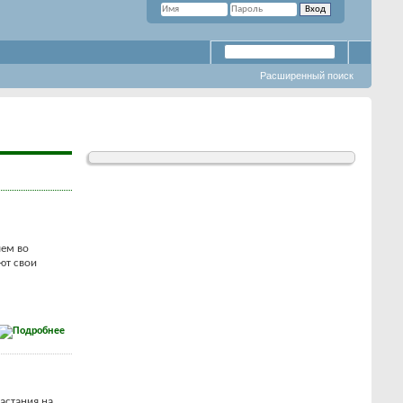
Расширенный поиск
чем во
ют свои
астания на