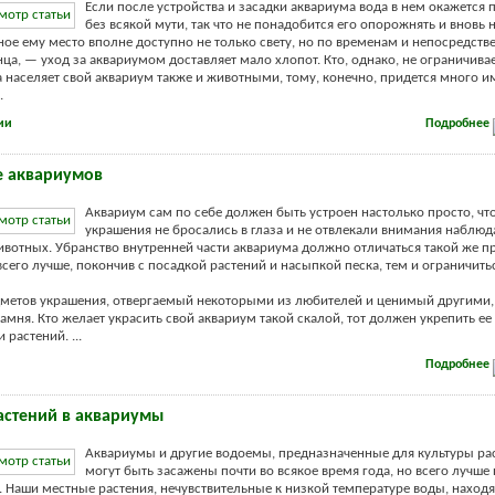
Если после устройства и засадки аквариума вода в нем окажется 
без всякой мути, так что не понадобится его опорожнять и вновь 
ное ему место вполне доступно не только свету, но по временам и непосредст
ца, — уход за аквариумом доставляет мало хлопот. Кто, однако, не ограничива
а населяет свой аквариум также и животными, тому, конечно, придется много и
.
ии
Подробнее
е аквариумов
Аквариум сам по себе должен быть устроен настолько просто, чт
украшения не бросались в глаза и не отвлекали внимания наблюд
ивотных. Убранство внутренней части аквариума должно отличаться такой же пр
всего лучше, покончив с посадкой растений и насыпкой песка, тем и ограничить
метов украшения, отвергаемый некоторыми из любителей и ценимый другими, 
амня. Кто желает украсить свой аквариум такой скалой, тот должен укрепить ее
 растений. ...
Подробнее
астений в аквариумы
Аквариумы и другие водоемы, предназначенные для культуры ра
могут быть засажены почти во всякое время года, но всего лучше 
. Наши местные растения, нечувствительные к низкой температуре воды, находя