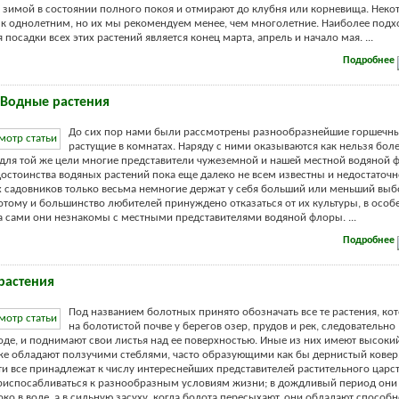
зимой в состоянии полного покоя и отмирают до клубня или корневища. Неко
к однолетним, но их мы рекомендуем менее, чем многолетние. Наиболее под
посадки всех этих растений является конец марта, апрель и начало мая. ...
Подробнее
 Водные растения
До сих пор нами были рассмотрены разнообразнейшие горшечны
растущие в комнатах. Наряду с ними оказываются как нельзя бол
ля той же цели многие представители чужеземной и нашей местной водяной 
остоинства водяных растений пока еще далеко не всем известны и недостаточ
 садовников только весьма немногие держат у себя больший или меньший выб
потому и большинство любителей принуждено отказаться от их культуры, в особе
да сами они незнакомы с местными представителями водяной флоры. ...
Подробнее
растения
Под названием болотных принято обозначать все те растения, ко
на болотистой почве у берегов озер, прудов и рек, следовательно
оде, и поднимают свои листья над ее поверхностью. Иные из них имеют высоки
 же обладают ползучими стеблями, часто образующими как бы дернистый ковер
ти все принадлежат к числу интереснейших представителей растительного царст
испосабливаться к разнообразным условиям жизни; в дождливый период они 
око в воде, а в сильную засуху, когда болота пересыхают, они обладают способ