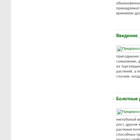
обыкновенно 
принадлежат 
временем для 
Введение.
пригодными д
сожалению, д
из торгующих
растений, а 
случаях, ког
Болотные 
неглубокой в
рост, другие
растения поч
способных пр
подолгу глуб