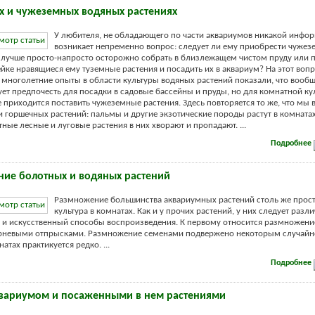
х и чужеземных водяных растениях
У любителя, не обладающего по части аквариумов никакой инфо
возникает непременно вопрос: следует ли ему приобрести чуже
 лучше просто-напросто осторожно собрать в близлежащем чистом пруду или
йке нравящиеся ему туземные растения и посадить их в аквариум? На этот вопр
 многолетние опыты в области культуры водяных растений показали, что вооб
ет предпочесть для посадки в садовые бассейны и пруды, но для комнатной ку
 приходится поставить чужеземные растения. Здесь повторяется то же, что мы 
 горшечных растений: пальмы и другие экзотические породы растут в комнатах
тные лесные и луговые растения в них хворают и пропадают. ...
Подробнее
ие болотных и водяных растений
Размножение большинства аквариумных растений столь же просто
культура в комнатах. Как и у прочих растений, у них следует разли
 и искусственный способы воспроизведения. К первому относится размножени
орневыми отпрысками. Размножение семенами подвержено некоторым случайн
атах практикуется редко. ...
Подробнее
квариумом и посаженными в нем растениями