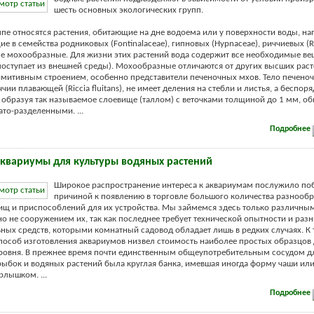
шесть основных экологических групп.
ппе относятся растения, обитающие на дне водоема или у поверхности воды, н
е в семейства родниковых (Fontinalaceae), гипновых (Нурnасеае), риччиевых (Ri
е мохообразные. Для жизни этих растений вода содержит все необходимые ве
 поступает из внешней среды). Мохообразные отличаются от других высших рас
митивным строением, особенно представители печеночных мхов. Тело печеноч
ии плавающей (Riccia fluitans), не имеет деления на стебли и листья, а беспор
, образуя так называемое слоевище (таллом) с веточками толщиной до 1 мм, о
ато-разделенными. ...
Подробнее
аквариумы для культуры водяных растений
Широкое распространение интереса к аквариумам послужило по
причиной к появлению в торговле большого количества разнооб
ищ и приспособлений для их устройства. Мы займемся здесь только различн
но не сооружением их, так как последнее требует технической опытности и раз
ных средств, которыми комнатный садовод обладает лишь в редких случаях. К 
особ изготовления аквариумов низвел стоимость наиболее простых образцов 
ровня. В прежнее время почти единственным общеупотребительным сосудом д
ыбок и водяных растений была круглая банка, имевшая иногда форму чаши или
лышком. ...
Подробнее