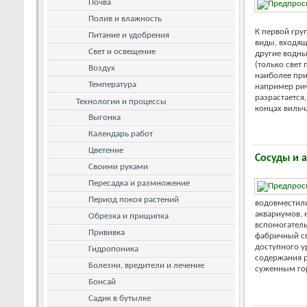
Почва
Полив и влажность
К первой гру
Питание и удобрения
виды, входящи
Свет и освещение
другие водны
(только свет
Воздух
наиболее при
Температура
например ричч
разрастается
Технологии и процессы
концах вильч
Выгонка
Календарь работ
Цветение
Сосуды и 
Своими руками
Пересадка и размножение
Период покоя растений
водовместил
аквариумов, 
Обрезка и прищипка
вспомогатель
Прививка
фабричный сп
доступного у
Гидропоника
содержания р
Болезни, вредители и лечение
суженным гор
Бонсай
Садик в бутылке