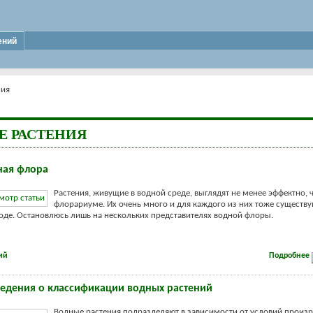
ений
ния
Е РАСТЕНИЯ
ная флора
Растения, живущие в водной среде, выглядят не менее эффектно, 
флорариуме. Их очень много и для каждого из них тоже существу
ходе. Остановлюсь лишь на нескольких представителях водной флоры.
ий
Подробнее
ведения о классификации водных растений
Водные растения подразделяют в зависимости от условий произр