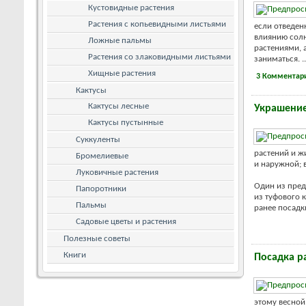
Кустовидные растения
Растения с копьевидными листьями
если отведен
влиянию солн
Ложные пальмы
растениями, 
Растения со злаковидными листьями
заниматься. ..
Хищные растения
3 Комментар
Кактусы
Кактусы лесные
Украшени
Кактусы пустынные
Суккуленты
растений и ж
Бромелиевые
и наружной; 
Луковичные растения
Один из пред
Папоротники
из туфового к
Пальмы
ранее посадки
Садовые цветы и растения
Полезные советы
Книги
Посадка р
этому весной