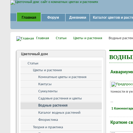
Главная
Форум
Дневники
Каталог цветов и раст
Главная
Статьи
Цветы и растения
Водные расте
Цветочный дом
ВОДНЫ
Статьи
Цветы и растения
Аквариум
Комнатные цветы и растения
Кактусы
Суккуленты
тонкости в у
Садовые растения и цветы
...
Водные растения
1 Комментар
Каталог водных растений
Флористика
Краткие с
Теория и практика