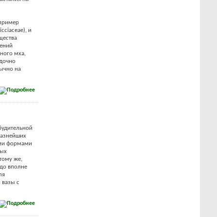
апример
cciaceae), и
щества
тений
ного мха,
ядочно
бычно на
будительной
разнейших
ыми формами
ных
тому же,
до вполне
ля
 вазы с