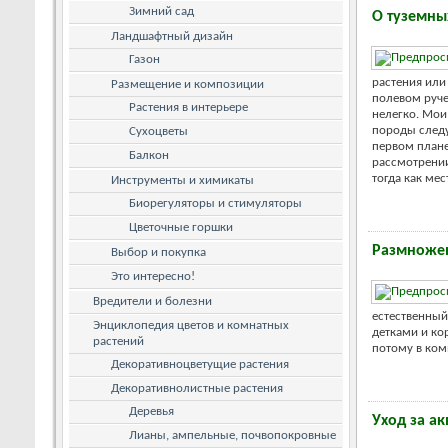
Зимний сад
О туземны
Ландшафтный дизайн
Газон
растения или
Размещение и композиции
полевом руче
Растения в интерьере
нелегко. Мои
породы следу
Сухоцветы
первом плане
Балкон
рассмотрении
тогда как мес
Инструменты и химикаты
Биорегуляторы и стимуляторы
Цветочные горшки
Размножен
Выбор и покупка
Это интересно!
Вредители и болезни
естественный
Энциклопедия цветов и комнатных
детками и к
растений
потому в комн
Декоративноцветущие растения
Декоративнолистные растения
Деревья
Уход за а
Лианы, ампельные, почвопокровные