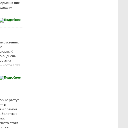
торые из них
ходящим
е растения,
ее
флоры. К
но оценены;
ор этих
нности в тех
торые растут
 — в
й и прямой
. Болотные
ва,
часто стоят
ностью