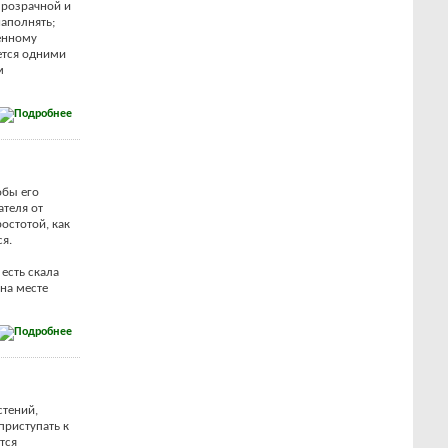
прозрачной и
наполнять;
венному
ется одними
м
обы его
ателя от
остотой, как
ся.
есть скала
 на месте
стений,
приступать к
тся