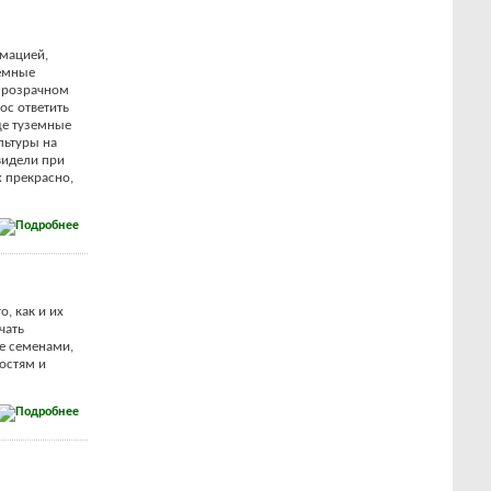
рмацией,
земные
 прозрачном
ос ответить
ще туземные
льтуры на
видели при
 прекрасно,
, как и их
чать
е семенами,
остям и