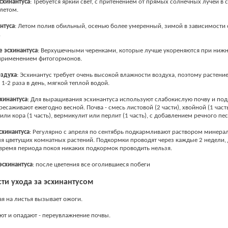
схинантуса
: Требуется яркий свет, с притенением от прямых солнечных лучей в
летом.
нтуса
: Летом полив обильный, осенью более умеренный, зимой в зависимости 
.
е
эсхинантуса
: Верхушечными черенками, которые лучше укореняются при ниж
 применением фитогормонов.
оздуха
: Эсхинантус требует очень высокой влажности воздуха, поэтому растени
1-2 раза в день, мягкой теплой водой.
хинантуса
: Для выращивания эсхинантуса используют слабокислую почву и по
ресаживают ежегодно весной. Почва - смесь листовой (2 части), хвойной (1 част
или кора (1 часть), вермикулит или перлит (1 часть), с добавлением речного пес
схинантуса
: Регулярно с апреля по сентябрь подкармливают раствором минера
я цветущих комнатных растений. Подкормки проводят через каждые 2 недели, 
 время периода покоя никаких подкормок проводить нельзя.
эсхинантуса
: после цветения все оголившиеся побеги
ти ухода за эсхинантусом
я на листья вызывает ожоги.
ют и опадают - переувлажнение почвы.