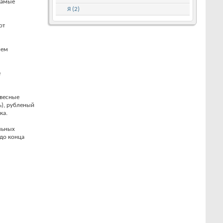
 самые
Я (2)
от
нем
е
двесные
ь), рубленый
ка.
льных
до конца