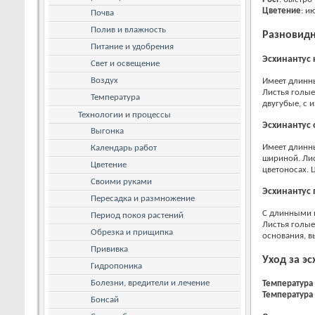
Цветение
: и
Почва
Полив и влажность
Разновидн
Питание и удобрения
Эсхинантус 
Свет и освещение
Воздух
Имеет длинн
Листья голые
Температура
двугубые, с 
Технологии и процессы
Эсхинантус
Выгонка
Имеет длинны
Календарь работ
шириной. Лис
Цветение
цветоносах. 
Своими руками
Эсхинантус 
Пересадка и размножение
С длинными 
Период покоя растений
Листья голые
Обрезка и прищипка
основания, в
Прививка
Уход за э
Гидропоника
Болезни, вредители и лечение
Температура
Температура
Бонсай