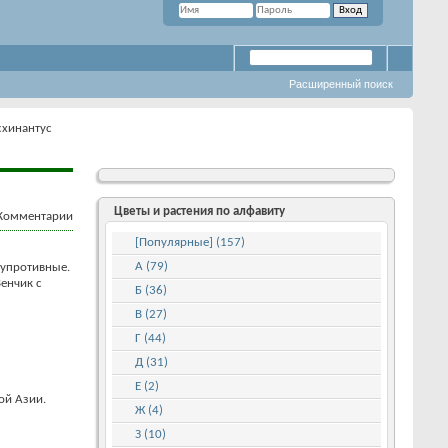
Расширенный поиск
схинантус
Цветы и растения по алфавиту
[Популярные] (157)
А (79)
супротивные.
енчик с
Б (36)
В (27)
Г (44)
Д (31)
Е (2)
ой Азии.
Ж (4)
З (10)