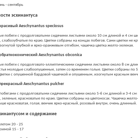
юнь - сентябрь
ости эсхинантуса
красивый Aeschynantus speciosus
ые побеги с продолговатыми сидячими листьями около 10 см длиной и 4 см ш
, слабозубчатые по краю. Цветки собраны на концах побегов. Сами цветки не к
изогнутой трубкой и ярко-оранжевым отгибом, чашечка цветка желто-зеленая.
 обратноконический Aeschynantus obconica
е побеги с продолговато-эллиптическими сидячими листьями около 8 см длин
тья молодые слабоопушенные, затем со временем голые. Цветки собраны по 5
Цветки с опушенной бардовой чашечкой и опушенным, изогнутым красным вен
прекрасный Aeschynantus pulcher
побегами с продолговатыми сидячими листьями около 5-6 см длиной и 3-4 см
, зеленые, красноватые по краю. Цветки собраны на цветоносах. Чашечка желто
ыше красноватая, голая, венчик ярко-красный, розовый внутри, очень длинный.
схинантусом и содержание
летом 20 - 25
зимой 15 - 17