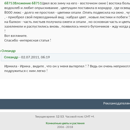
68753
Вложение 68751
Цвел всю зиму на юго - восточном окне ( востока больш
водохлеб и любит опрыскивание , цветущим поставила в коридор , где осве
8000 люкс - долго не простоял - цветики опали .Опять подвесила на окно , ч
, - приобрел свой первозданный вид : набрал цвет , новые листики и побеги 
на балкон - часть листьев получила ожеги и опали , но основная часть и цвет
зазеленели и распустились вновь , появилось много бутончиков - жду когда 
!
Вот взгляните.
Спасибо -интересная статья !
Олеандр
-
02.07.2011,
06:19
Ирмила - Ирина , видите , что он у меня вытерпел ! ? Ведь он очень неприхот
подружиться с ним легко !
Рекламодателя
Текущее время:
12:53
. Часовой пояс GMT +4.
Комнатные цветы и растения
2006 - 2018