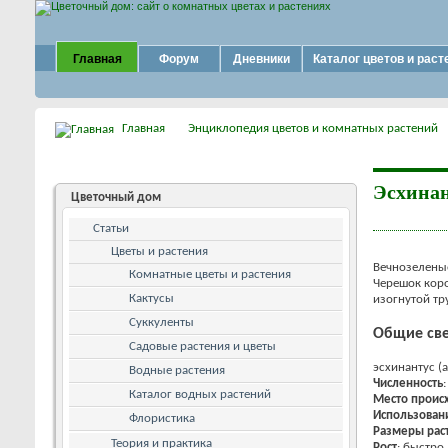
Главная
Форум
Дневники
Каталог цветов и раст
Главная
Энциклопедия цветов и комнатных растений
Эсхинан
Цветочный дом
Статьи
Цветы и растения
Вечнозеленые
Комнатные цветы и растения
Черешок коро
Кактусы
изогнутой тр
Суккуленты
Общие све
Садовые растения и цветы
эсхинантус (
Водные растения
Численность
Каталог водных растений
Место проис
Использован
Флористика
Размеры рас
Теория и практика
Рост
: быстро