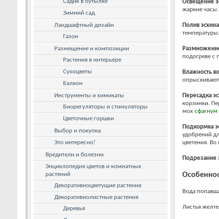
Садик в бутылке
Освещение
э
жаркие часы 
Зимний сад
Ландшафтный дизайн
Полив
эсхина
температуры
Газон
Размещение и композиции
Размножени
подогреве с
Растения в интерьере
Сухоцветы
Влажность в
опрыскивают 
Балкон
Инструменты и химикаты
Пересадка
эс
корзинки. Пе
Биорегуляторы и стимуляторы
мох
сфагнум
Цветочные горшки
Подкормка
э
Выбор и покупка
удобрений дл
Это интересно!
цветения. Во
Вредители и болезни
Подрезание
Энциклопедия цветов и комнатных
растений
Особеннос
Декоративноцветущие растения
Вода попавша
Декоративнолистные растения
Листья желте
Деревья