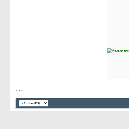
*
*
*