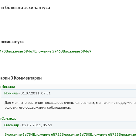
 и болезни эсхинантуса
 эсхинантуса
470
Вложение 59467
Вложение 59468
Вложение 59469
3
Комментарии
Ирмила
-
01.07.2011,
09:51
Для меня это растение показалось очень капризным, мы так и не подружил
условия его содержания соблюдались.
Олеандр
-
02.07.2011,
05:51
Вложение 68754
Вложение 68752
Вложение 68750
Вложение 68755
Вложение