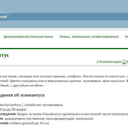
ений
Декоративнолистные растения
Лианы, ампельные, почвопокровные
Э
тус
3
Комментарии
 растения, лазящие или полукустарники, эпифиты. Листья кожисто-мясистые, 
ткий. Цветки пазушные или в верхушечных щитках, оранжевые, ярко-красные. В
убкой, с двугубым отгибом.
дения об эсхинантусе
aeschynanthus ), семейство геснериевые.
: В роду 80 видов.
хождения
: Индия, острова Малайского архипелага и восточной части тропическ
ие
: декоративно-лиственное, красивоцветущее, ампельное
тения
: побеги длиной до 50 см