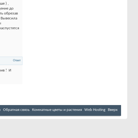
е ) ,
щение до
уть обрезав
! Вывесила
ы
распустятся
Ответ
лив !
И
м
Обратная связь
Комнатные цветы и растения
Web Hosting
Вверх