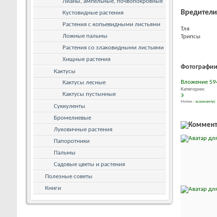
Лианы, ампельные, почвопокровные
Вредители
Кустовидные растения
Растения с копьевидными листьями
Тля
Ложные пальмы
Трипсы
Растения со злаковидными листьями
Хищные растения
Фотографии
Кактусы
Вложение 59
Кактусы лесные
Категории:
Кактусы пустынные
Э
Метки :
эсхинантус
Суккуленты
Бромелиевые
Луковичные растения
Папоротники
Пальмы
Садовые цветы и растения
Полезные советы
Книги