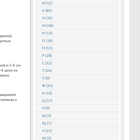
И (12)
К (85)
Л (35)
М (36)
Н (13)
ириной.
О (16)
рупные
П (51)
Р (28)
С (52)
ой и 5-6 см
-6 штук на
Т (20)
чиком.
У (0)
Ф (24)
Х (16)
 шириной.
-зеленая у
Ц (17)
Ч (0)
Ш (3)
Щ (1)
Э (21)
Ю (3)