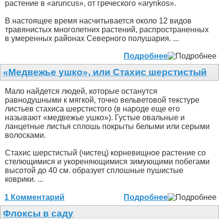
растение в «aruncus», от греческого «arynkos».
В настоящее время насчитывается около 12 видов
травянистых многолетних растений, распространенных
в умеренных районах Северного полушария. ...
Подробнее
«Медвежье ушко», или Стахис шерстистый
Мало найдется людей, которые останутся
равнодушными к мягкой, точно вельветовой текстуре
листьев стахиса шерстистого (в народе еще его
называют «медвежье ушко»). Густые овальные и
ланцетные листья сплошь покрыты белыми или серыми
волосками.
Стахис шерстистый (чистец) корневищное растение со
стелющимися и укореняющимися зимующими побегами
высотой до 40 см. образует сплошные пушистые
коврики. ...
1 Комментарий
Подробнее
Флоксы в саду