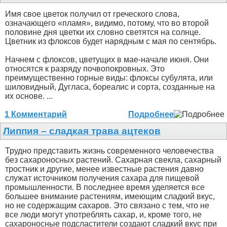
Имя свое цветок получил от греческого слова,
означающего «пламя», видимо, потому, что во второй
половине дня цветки их словно светятся на солнце.
Цветник из флоксов будет нарядным с мая по сентябрь.
Начнем с флоксов, цветущих в мае-начале июня. Они
относятся к разряду почвопокровных. Это
преимущественно горные виды: флоксы субулята, или
шиловидный, Дугласа, бореалис и сорта, созданные на
их основе. ...
1 Комментарий
Подробнее
Липпия – сладкая трава ацтеков
Трудно представить жизнь современного человечества
без сахароносных растений. Сахарная свекла, сахарный
тростник и другие, менее известные растения давно
служат источником получения сахара для пищевой
промышленности. В последнее время уделяется все
большее внимание растениям, имеющим сладкий вкус,
но не содержащим сахаров. Это связано с тем, что не
все люди могут употреблять сахар, и, кроме того, не
сахароносные подсластители создают сладкий вкус при