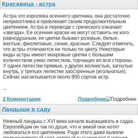
Красавица - астра
Астра это королева осеннего цветника, она достаточно
неприхотлива и привлекает своим продолжительным
цветением. Астра в переводе с греческого означает
«звезда». Ее осенние краски не могут оставить ни кого
равнодушным, ее цветки бывают розовые, белые,
желтые, фиолетовые, синие, красные. Следует отметить,
что астры отличаются не только по цвету. Некоторые
виды астры имеют махровые цветки с большим
количеством узких лепестков, торчащих во все стороны.
У одних лепестки прямые, у других волнистые, загнутые
внутрь, у третьих лепестки заостренные (игольчатые).
Сейчас насчитывается около 800 сортов астр.
...
2 Комментарии
Подробнее
Ландыши в саду
Нежный ландыш с XVI века начали выращивать в садах.
Европейцам он так по душе, что и зимой они хотят
любоваться его цветением. Ради этого даже вывели
крупноцветковый сорт, который высаживают в горшки.