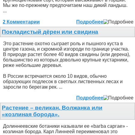
Мы же по-прежнему предпочитаем наш дикий ландыш.
...
2 Комментарии
Подробнее
Покладистый дёрен или свидина
Это растение охотно сыграет роль и пышного куста в
центре газона, и скромной изгороди по границе участка.
В природе растет более 40 видов свидины (или дерена),
большинство из которых довольно крупные кустарники,
реже небольшие деревья.
В России встречается около 10 видов, обычно
образующих подлесок в светлых лиственных лесах и
заросли по берегам рек. ...
Подробнее
Растение – великан. Волжанка или
«козлиная борода».
Долиннеевские ботаники называли ее «bагbа саргае» -
козлиная борода. Карл Линнеей переименовал это