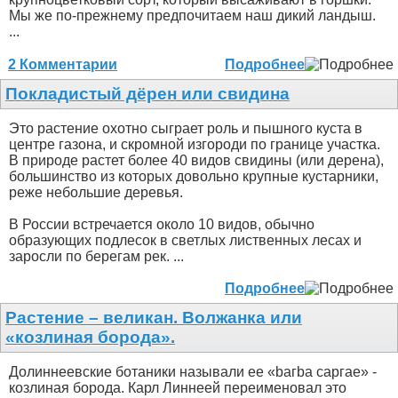
Мы же по-прежнему предпочитаем наш дикий ландыш.
...
2 Комментарии
Подробнее
Покладистый дёрен или свидина
Это растение охотно сыграет роль и пышного куста в
центре газона, и скромной изгороди по границе участка.
В природе растет более 40 видов свидины (или дерена),
большинство из которых довольно крупные кустарники,
реже небольшие деревья.
В России встречается около 10 видов, обычно
образующих подлесок в светлых лиственных лесах и
заросли по берегам рек. ...
Подробнее
Растение – великан. Волжанка или
«козлиная борода».
Долиннеевские ботаники называли ее «bагbа саргае» -
козлиная борода. Карл Линнеей переименовал это