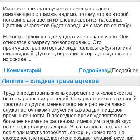
Имя свое цветок получил от греческого слова,
означающего «пламя», видимо, потому, что во второй
половине дня цветки их словно светятся на солнце.
Цветник из флоксов будет нарядным с мая по сентябрь.
Начнем с флоксов, цветущих в мае-начале июня. Они
относятся к разряду почвопокровных. Это
преимущественно горные виды: флоксы субулята, или
шиловидный, Дугласа, бореалис и сорта, созданные на
их основе. ...
1 Комментарий
Подробнее
Липпия – сладкая трава ацтеков
Трудно представить жизнь современного человечества
без сахароносных растений. Сахарная свекла, сахарный
тростник и другие, менее известные растения давно
служат источником получения сахара для пищевой
промышленности. В последнее время уделяется все
большее внимание растениям, имеющим сладкий вкус,
но не содержащим сахаров. Это связано с тем, что не
все люди могут употреблять сахар, и, кроме того, не
сахароносные подсластители создают сладкий вкус при