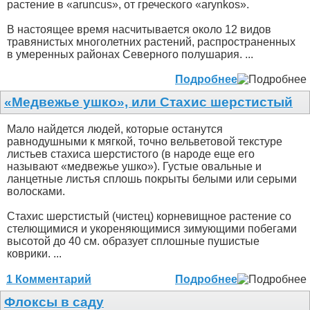
растение в «aruncus», от греческого «arynkos».
В настоящее время насчитывается около 12 видов
травянистых многолетних растений, распространенных
в умеренных районах Северного полушария. ...
Подробнее
«Медвежье ушко», или Стахис шерстистый
Мало найдется людей, которые останутся
равнодушными к мягкой, точно вельветовой текстуре
листьев стахиса шерстистого (в народе еще его
называют «медвежье ушко»). Густые овальные и
ланцетные листья сплошь покрыты белыми или серыми
волосками.
Стахис шерстистый (чистец) корневищное растение со
стелющимися и укореняющимися зимующими побегами
высотой до 40 см. образует сплошные пушистые
коврики. ...
1 Комментарий
Подробнее
Флоксы в саду