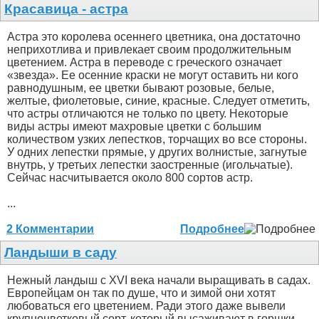
Красавица - астра
Астра это королева осеннего цветника, она достаточно
неприхотлива и привлекает своим продолжительным
цветением. Астра в переводе с греческого означает
«звезда». Ее осенние краски не могут оставить ни кого
равнодушным, ее цветки бывают розовые, белые,
желтые, фиолетовые, синие, красные. Следует отметить,
что астры отличаются не только по цвету. Некоторые
виды астры имеют махровые цветки с большим
количеством узких лепестков, торчащих во все стороны.
У одних лепестки прямые, у других волнистые, загнутые
внутрь, у третьих лепестки заостренные (игольчатые).
Сейчас насчитывается около 800 сортов астр.
...
2 Комментарии
Подробнее
Ландыши в саду
Нежный ландыш с XVI века начали выращивать в садах.
Европейцам он так по душе, что и зимой они хотят
любоваться его цветением. Ради этого даже вывели
крупноцветковый сорт, который высаживают в горшки.