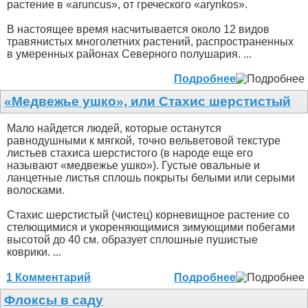
растение в «aruncus», от греческого «arynkos».
В настоящее время насчитывается около 12 видов
травянистых многолетних растений, распространенных
в умеренных районах Северного полушария. ...
Подробнее
«Медвежье ушко», или Стахис шерстистый
Мало найдется людей, которые останутся
равнодушными к мягкой, точно вельветовой текстуре
листьев стахиса шерстистого (в народе еще его
называют «медвежье ушко»). Густые овальные и
ланцетные листья сплошь покрыты белыми или серыми
волосками.
Стахис шерстистый (чистец) корневищное растение со
стелющимися и укореняющимися зимующими побегами
высотой до 40 см. образует сплошные пушистые
коврики. ...
1 Комментарий
Подробнее
Флоксы в саду