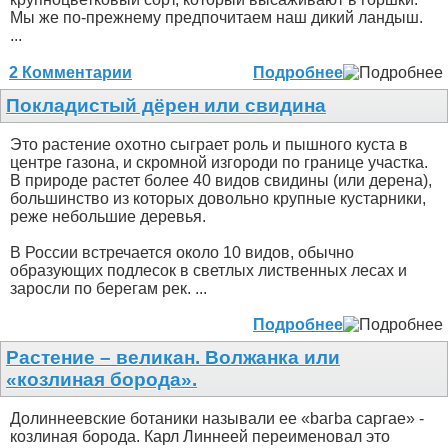
Мы же по-прежнему предпочитаем наш дикий ландыш.
...
2 Комментарии
Подробнее
Покладистый дёрен или свидина
Это растение охотно сыграет роль и пышного куста в
центре газона, и скромной изгороди по границе участка.
В природе растет более 40 видов свидины (или дерена),
большинство из которых довольно крупные кустарники,
реже небольшие деревья.
В России встречается около 10 видов, обычно
образующих подлесок в светлых лиственных лесах и
заросли по берегам рек. ...
Подробнее
Растение – великан. Волжанка или
«козлиная борода».
Долиннеевские ботаники называли ее «bагbа саргае» -
козлиная борода. Карл Линнеей переименовал это