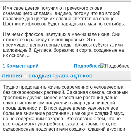
Имя свое цветок получил от греческого слова,
означающего «пламя», видимо, потому, что во второй
половине дня цветки их словно светятся на солнце.
Цветник из флоксов будет нарядным с мая по сентябрь.
Начнем с флоксов, цветущих в мае-начале июня. Они
относятся к разряду почвопокровных. Это
преимущественно горные виды: флоксы субулята, или
шиловидный, Дугласа, бореалис и сорта, созданные на
их основе. ...
1 Комментарий
Подробнее
Липпия – сладкая трава ацтеков
Трудно представить жизнь современного человечества
без сахароносных растений. Сахарная свекла, сахарный
тростник и другие, менее известные растения давно
служат источником получения сахара для пищевой
промышленности. В последнее время уделяется все
большее внимание растениям, имеющим сладкий вкус,
но не содержащим сахаров. Это связано с тем, что не
все люди могут употреблять сахар, и, кроме того, не
сахароносные подсластители создают сладкий вкус при