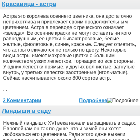
Красавица - астра
Астра это королева осеннего цветника, она достаточно
неприхотлива и привлекает своим продолжительным
цветением. Астра в переводе с греческого означает
«звезда». Ее осенние краски не могут оставить ни кого
равнодушным, ее цветки бывают розовые, белые,
желтые, фиолетовые, синие, красные. Следует отметить,
что астры отличаются не только по цвету. Некоторые
виды астры имеют махровые цветки с большим
количеством узких лепестков, торчащих во все стороны.
У одних лепестки прямые, у других волнистые, загнутые
внутрь, у третьих лепестки заостренные (игольчатые).
Сейчас насчитывается около 800 сортов астр.
...
2 Комментарии
Подробнее
Ландыши в саду
Нежный ландыш с XVI века начали выращивать в садах.
Европейцам он так по душе, что и зимой они хотят
любоваться его цветением. Ради этого даже вывели
крупноцветковый сорт, который высаживают в горшки.