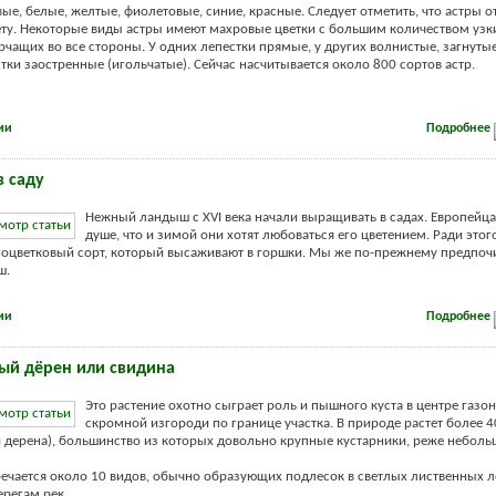
ые, белые, желтые, фиолетовые, синие, красные. Следует отметить, что астры о
ету. Некоторые виды астры имеют махровые цветки с большим количеством узк
рчащих во все стороны. У одних лепестки прямые, у других волнистые, загнутые
стки заостренные (игольчатые). Сейчас насчитывается около 800 сортов астр.
ии
Подробнее
 саду
Нежный ландыш с XVI века начали выращивать в садах. Европейца
душе, что и зимой они хотят любоваться его цветением. Ради этог
оцветковый сорт, который высаживают в горшки. Мы же по-прежнему предпоч
ш.
ии
Подробнее
ый дёрен или свидина
Это растение охотно сыграет роль и пышного куста в центре газон
скромной изгороди по границе участка. В природе растет более 4
 дерена), большинство из которых довольно крупные кустарники, реже неболь
речается около 10 видов, обычно образующих подлесок в светлых лиственных л
регам рек. ...