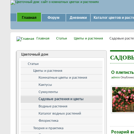
Главная
Форум
Дневники
Каталог цветов и раст
Главная
Статьи
Цветы и растения
Садовые расте
Цветочный дом
САДОВЫ
Статьи
Цветы и растения
О плетист
Комнатные цветы и растения
admin
Опублико
Кактусы
Суккуленты
Садовые растения и цветы
Водные растения
Каталог водных растений
Флористика
Теория и практика
Розарий в