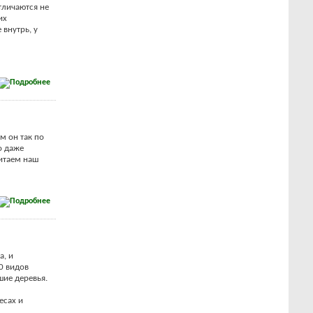
тличаются не
их
 внутрь, у
м он так по
о даже
итаем наш
а, и
0 видов
шие деревья.
есах и