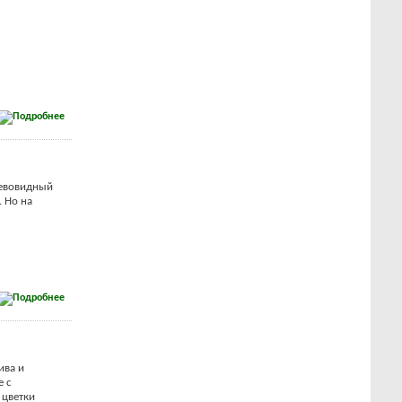
ревовидный
 Но на
ива и
е с
 цветки