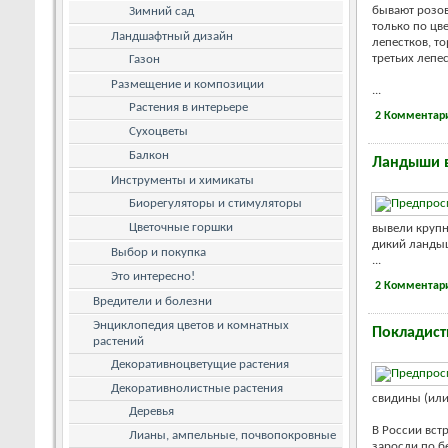
бывают розов
Зимний сад
только по цв
Ландшафтный дизайн
лепестков, то
третьих лепе
Газон
Размещение и композиции
...
Растения в интерьере
2 Комментар
Сухоцветы
Балкон
Ландыши в
Инструменты и химикаты
Биорегуляторы и стимуляторы
Цветочные горшки
вывели крупн
дикий ланды
Выбор и покупка
...
Это интересно!
2 Комментар
Вредители и болезни
Энциклопедия цветов и комнатных
Покладист
растений
Декоративноцветущие растения
Декоративнолистные растения
свидины (или
Деревья
В России вст
Лианы, ампельные, почвопокровные
заросли по бе