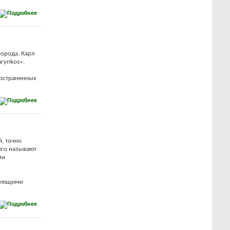
борода. Карл
arynkos».
ространенных
, точно
 его называют
ми
имующими