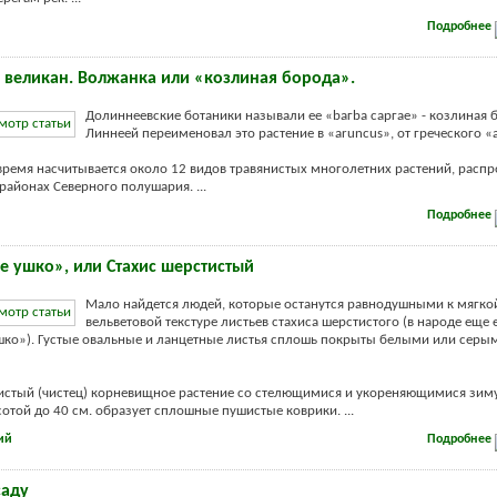
Подробнее
– великан. Волжанка или «козлиная борода».
Долиннеевские ботаники называли ее «bагbа саргае» - козлиная 
Линнеей переименовал это растение в «aruncus», от греческого «
время насчитывается около 12 видов травянистых многолетних растений, расп
районах Северного полушария. ...
Подробнее
 ушко», или Стахис шерстистый
Мало найдется людей, которые останутся равнодушными к мягкой
вельветовой текстуре листьев стахиса шерстистого (в народе еще
ко»). Густые овальные и ланцетные листья сплошь покрыты белыми или серы
тистый (чистец) корневищное растение со стелющимися и укореняющимися з
отой до 40 см. образует сплошные пушистые коврики. ...
ий
Подробнее
саду