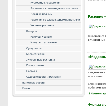
Кустовидные растения
Растения с копьевидными листьями
Ложные пальмы
Растение 
Растения со злаковидными листьями
Хищные растения
Кактусы
В настоящее 
Кактусы лесные
в умеренных 
Кактусы пустынные
Суккуленты
Бромелиевые
«Медвежье
Луковичные растения
Папоротники
Пальмы
«медвежье уш
волосками.
Садовые цветы и растения
Полезные советы
Стахис шерс
побегами выс
Книги
1 Комментар
Флоксы в 