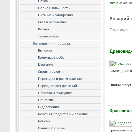
Почва
admin
Опублико
Полив и влажность
Питание и удобрения
Розарий 
Свет и освещение
Воздух
Окультуренн
Температура
Технологии и процессы
Выгонка
Древовидн
Календарь работ
Цветение
самом деле п
Своими руками
Пересадка и размножение
Пионы могут 
Период покоя растений
...
Обрезка и прищипка
Прививка
Гидропоника
Красавица 
Болезни, вредители и лечение
Бонсай
Садик в бутылке
греческого о