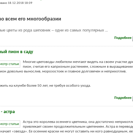
вано 18.12.2018 18:09
во всем его многообразии
ые цветы из рода шиповник – одни из самых популярных
...
Подробнее
ый пион в саду
Многие цветоводы-любители мечтают видеть на своем участке д
пион, считая его капризным растением, сложным в выращивании.
ион довольно вынослив, морозостоек и главное долговечен и неприхотлив.
жить на клумбе более 50 лет, не требуя особого ухода.
Подробнее
- астра
Астра это королева осеннего цветника, она достаточно неприхотл
привлекает своим продолжительным цветением. Астра в перевод
значает «звезда». Ее осенние краски не могут оставить ни кого равнодушным, ее