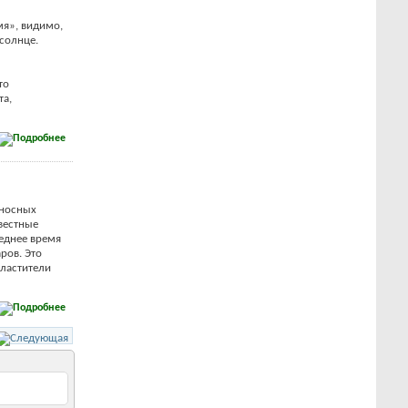
мя», видимо,
 солнце.
то
та,
оносных
звестные
еднее время
ров. Это
сластители