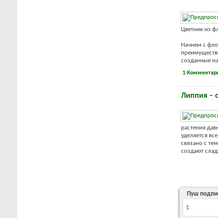
Цветник из ф
Начнем с фло
преимуществе
созданные на 
1 Комментар
Липпия – 
растения дав
уделяется вс
связано с тем
создают слад
Пуш подпи
1