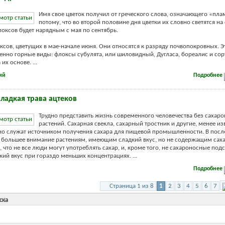
Имя свое цветок получил от греческого слова, означающего «пла
потому, что во второй половине дня цветки их словно светятся на
локсов будет нарядным с мая по сентябрь.
ксов, цветущих в мае-начале июня. Они относятся к разряду почвопокровных. Э
нно горные виды: флоксы субулята, или шиловидный, Дугласа, бореалис и сор
их основе. ...
ий
Подробнее
сладкая трава ацтеков
Трудно представить жизнь современного человечества без сахар
растений. Сахарная свекла, сахарный тростник и другие, менее и
но служат источником получения сахара для пищевой промышленности. В посл
е большее внимание растениям, имеющим сладкий вкус, но не содержащим саха
, что не все люди могут употреблять сахар, и, кроме того, не сахароносные под
кий вкус при гораздо меньших концентрациях. ...
Подробнее
Страница 1 из 8
1
2
3
4
5
6
7
ска