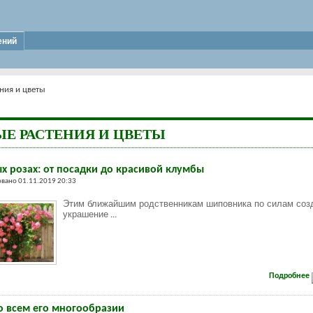
ений
ния и цветы
Е РАСТЕНИЯ И ЦВЕТЫ
ых розах: от посадки до красивой клумбы
вано 01.11.2019 20:33
Этим ближайшим родственникам шиповника по силам соз
украшение
...
Подробнее
о всем его многообразии