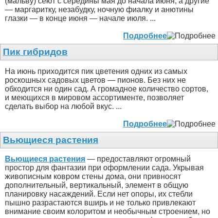
(мальву) сеют с середины мая до начала июня, а другие
— маргаритку, незабудку, ночную фиалку и анютины
глазки — в конце июня — начале июля. ...
Подробнее
Пик гибридов
На июнь приходится пик цветения одних из самых
роскошных садовых цветов — пионов. Без них не
обходится ни один сад. А громадное количество сортов,
и меющихся в мировом ассортименте, позволяет
сделать выбор на любой вкус. ...
Подробнее
Вьющиеся растения
Вьющиеся растения
— предоставляют огромный
простор для фантазии при оформлении сада. Укрывая
живописным ковром стены дома, они привносят
дополнительный, вертикальный, элемент в общую
планировку насаждений. Если нет опоры, их стебли
пышно разрастаются вширь и не только привлекают
внимание своим колоритом и необычным строением, но