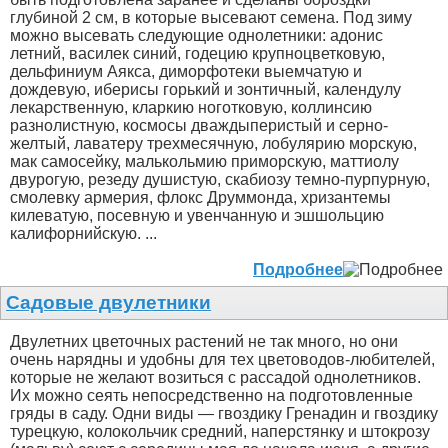
глубиной 2 см, в которые высевают семена. Под зиму
можно высевать следующие однолетники: адонис
летний, василек синий, годецию крупноцветковую,
дельфиниум Аякса, диморфотеки выемчатую и
дождевую, иберисы горький и зонтичный, календулу
лекарственную, кларкию ноготковую, коллинсию
разнолистную, космосы дваждыперистый и серно-
желтый, лаватеру трехмесячную, лобулярию морскую,
мак самосейку, малькольмию приморскую, маттиолу
двурогую, резеду душистую, скабиозу темно-пурпурную,
смолевку армерия, флокс Друммонда, хризантемы
килеватую, посевную и увенчанную и эшшольцию
калифорнийскую. ...
Подробнее
Садовые двулетники
Двулетних цветочных растений не так много, но они
очень нарядны и удобны для тех цветоводов-любителей,
которые не желают возиться с рассадой однолетников.
Их можно сеять непосредственно на подготовленные
гряды в саду. Одни виды — гвоздику Гренадин и гвоздику
турецкую, колокольчик средний, наперстянку и штокрозу