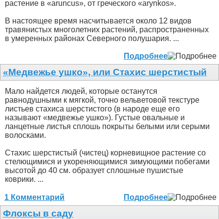
растение в «aruncus», от греческого «arynkos».
В настоящее время насчитывается около 12 видов
травянистых многолетних растений, распространенных
в умеренных районах Северного полушария. ...
Подробнее
«Медвежье ушко», или Стахис шерстистый
Мало найдется людей, которые останутся
равнодушными к мягкой, точно вельветовой текстуре
листьев стахиса шерстистого (в народе еще его
называют «медвежье ушко»). Густые овальные и
ланцетные листья сплошь покрыты белыми или серыми
волосками.
Стахис шерстистый (чистец) корневищное растение со
стелющимися и укореняющимися зимующими побегами
высотой до 40 см. образует сплошные пушистые
коврики. ...
1 Комментарий
Подробнее
Флоксы в саду