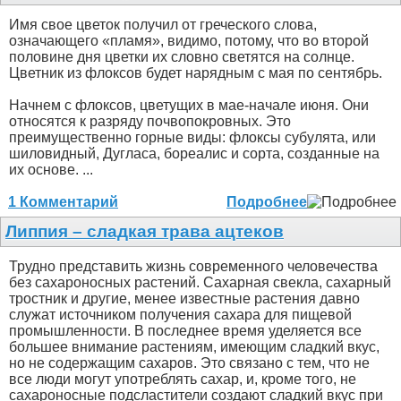
Имя свое цветок получил от греческого слова,
означающего «пламя», видимо, потому, что во второй
половине дня цветки их словно светятся на солнце.
Цветник из флоксов будет нарядным с мая по сентябрь.
Начнем с флоксов, цветущих в мае-начале июня. Они
относятся к разряду почвопокровных. Это
преимущественно горные виды: флоксы субулята, или
шиловидный, Дугласа, бореалис и сорта, созданные на
их основе. ...
1 Комментарий
Подробнее
Липпия – сладкая трава ацтеков
Трудно представить жизнь современного человечества
без сахароносных растений. Сахарная свекла, сахарный
тростник и другие, менее известные растения давно
служат источником получения сахара для пищевой
промышленности. В последнее время уделяется все
большее внимание растениям, имеющим сладкий вкус,
но не содержащим сахаров. Это связано с тем, что не
все люди могут употреблять сахар, и, кроме того, не
сахароносные подсластители создают сладкий вкус при