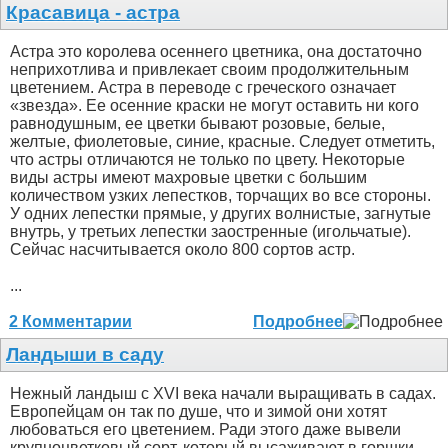
Красавица - астра
Астра это королева осеннего цветника, она достаточно
неприхотлива и привлекает своим продолжительным
цветением. Астра в переводе с греческого означает
«звезда». Ее осенние краски не могут оставить ни кого
равнодушным, ее цветки бывают розовые, белые,
желтые, фиолетовые, синие, красные. Следует отметить,
что астры отличаются не только по цвету. Некоторые
виды астры имеют махровые цветки с большим
количеством узких лепестков, торчащих во все стороны.
У одних лепестки прямые, у других волнистые, загнутые
внутрь, у третьих лепестки заостренные (игольчатые).
Сейчас насчитывается около 800 сортов астр.
...
2 Комментарии
Подробнее
Ландыши в саду
Нежный ландыш с XVI века начали выращивать в садах.
Европейцам он так по душе, что и зимой они хотят
любоваться его цветением. Ради этого даже вывели
крупноцветковый сорт, который высаживают в горшки.