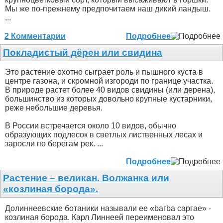
Мы же по-прежнему предпочитаем наш дикий ландыш.
...
2 Комментарии
Подробнее
Покладистый дёрен или свидина
Это растение охотно сыграет роль и пышного куста в
центре газона, и скромной изгороди по границе участка.
В природе растет более 40 видов свидины (или дерена),
большинство из которых довольно крупные кустарники,
реже небольшие деревья.
В России встречается около 10 видов, обычно
образующих подлесок в светлых лиственных лесах и
заросли по берегам рек. ...
Подробнее
Растение – великан. Волжанка или
«козлиная борода».
Долиннеевские ботаники называли ее «bагbа саргае» -
козлиная борода. Карл Линнеей переименовал это