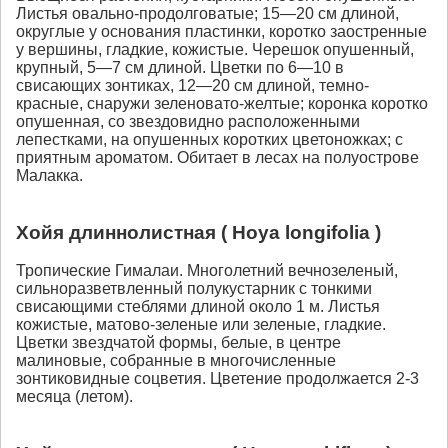
Листья овально-продолговатые; 15—20 см длиной,
округлые у основания пластинки, коротко заостренные
у вершины, гладкие, кожистые. Черешок опушенный,
крупный, 5—7 см длиной. Цветки по 6—10 в
свисающих зонтиках, 12—20 см длиной, темно-
красные, снаружи зеленовато-желтые; коронка коротко
опушенная, со звездовидно расположенными
лепестками, на опушенных коротких цветоножках; с
приятным ароматом. Обитает в лесах на полуострове
Малакка.
Хойя длиннолистная ( Hoya longifolia )
Тропические Гималаи. Многолетний вечнозеленый,
сильноразветвленный полукустарник с тонкими
свисающими стеблями длиной около 1 м. Листья
кожистые, матово-зеленые или зеленые, гладкие.
Цветки звездчатой формы, белые, в центре
малиновые, собранные в многочисленные
зонтиковидные соцветия. Цветение продолжается 2-3
месяца (летом).