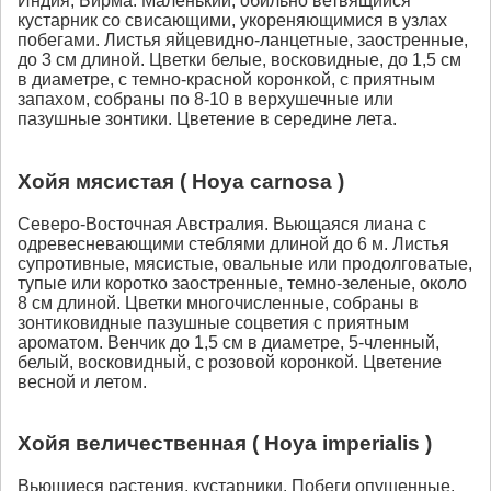
Индия, Бирма. Маленький, обильно ветвящийся
кустарник со свисающими, укореняющимися в узлах
побегами. Листья яйцевидно-ланцетные, заостренные,
до 3 см длиной. Цветки белые, восковидные, до 1,5 см
в диаметре, с темно-красной коронкой, с приятным
запахом, собраны по 8-10 в верхушечные или
пазушные зонтики. Цветение в середине лета.
Хойя мясистая ( Hoya carnosa )
Северо-Восточная Австралия. Вьющаяся лиана с
одревесневающими стеблями длиной до 6 м. Листья
супротивные, мясистые, овальные или продолговатые,
тупые или коротко заостренные, темно-зеленые, около
8 см длиной. Цветки многочисленные, собраны в
зонтиковидные пазушные соцветия с приятным
ароматом. Венчик до 1,5 см в диаметре, 5-членный,
белый, восковидный, с розовой коронкой. Цветение
весной и летом.
Хойя величественная ( Hoya imperialis )
Вьющиеся растения, кустарники. Побеги опушенные.