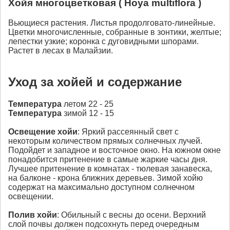
Хойя многоцветковая ( Hoya multiflora )
Вьющиеся растения. Листья продолговато-линейные.
Цветки многочисленные, собранные в зонтики, желтые;
лепестки узкие; коронка с дуговидными шпорами.
Растет в лесах в Малайзии.
Уход за хойей и содержание
Температура
летом 22 - 25
Температура
зимой 12 - 15
Освещение
хойи
: Яркий рассеянный свет с
некоторым количеством прямых солнечных лучей.
Подойдет и западное и восточное окно. На южном окне
понадобится притенение в самые жаркие часы дня.
Лучшее притенение в комнатах - тюлевая занавеска,
на балконе - крона ближних деревьев. Зимой хойю
содержат на максимально доступном солнечном
освещении.
Полив
хойи
: Обильный с весны до осени. Верхний
слой почвы должен подсохнуть перед очередным