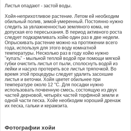
Листья опадают - застой воды.
Хойя-неприхотливое растение. Летом ей необходим
обильный полив, зимой-умеренный. Постоянно нужно
следить за увлажненностью земляного кома, не
допуская его пересыхания. В период активного роста
следует подкармливать хойю один раз в две недели.
Опрыскивать растение можно на протяжении всего
года, используя для этого воду комнатной
температуры. Несколько раз в году хойю нужно
"купать" - мыльной теплой водой при помощи мягкой
губки очистить листья от пыли, сполоснуть водой из
лейки и насухо протереть все листья тряпочкой. Во
время этой процедуры следует удалить засохшие
листья и веточки. Хойя цветет обильнее при
температуре около 12 °С. Для посадки нужно
использовать почвенную смесь, состоящую из двух
частей дерновой, четырёх частей торфяной земли и
одной части песка. Хойе необходим хороший дренаж
их песка, гальки и керамзита.
Фотографии хойи