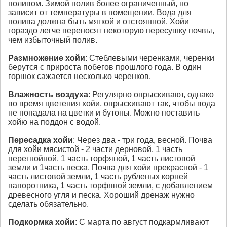
поливом. Зимой полив более ограниченный, но
зависит от температуры в помещении. Вода для
полива должна быть мягкой и отстоянной. Хойи
гораздо легче переносят некоторую пересушку почвы,
чем избыточный полив.
Размножение
хойи
: Стеблевыми черенками, черенки
берутся с прироста побегов прошлого года. В один
горшок сажается несколько черенков.
Влажность воздуха
: Регулярно опрыскивают, однако
во время цветения хойи, опрыскивают так, чтобы вода
не попадала на цветки и бутоны. Можно поставить
хойю на поддон с водой.
Пересадка
хойи
: Через два - три года, весной. Почва
для хойи мясистой - 2 части дерновой, 1 часть
перегнойной, 1 часть торфяной, 1 часть листовой
земли и 1часть песка. Почва для хойи прекрасной - 1
часть листовой земли, 1 часть рубленых корней
папоротника, 1 часть торфяной земли, с добавлением
древесного угля и песка. Хороший дренаж нужно
сделать обязательно.
Подкормка
хойи
: С марта по август подкармливают