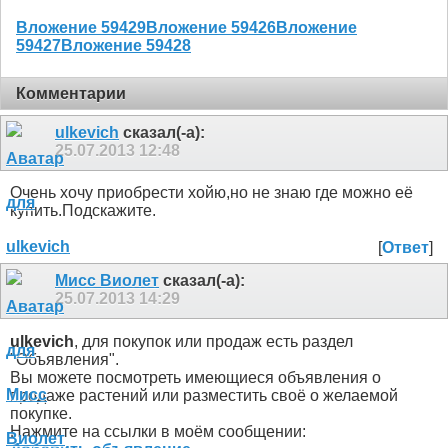
Вложение 59429
Вложение 59426
Вложение
59427
Вложение 59428
Комментарии
ulkevich
сказал(-а):
25.07.2013
12:48
Очень хочу приобрести хойю,но не знаю где можно её
купить.Подскажите.
[
Ответ
]
Мисс Виолет
сказал(-а):
25.07.2013
14:29
ulkevich
, для покупок или продаж есть раздел
"Объявления".
Вы можете посмотреть имеющиеся объявления о
продаже растений или разместить своё о желаемой
покупке.
Нажмите на ссылки в моём сообщении: