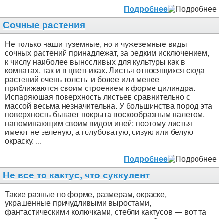
Подробнее
Сочные растения
Не только наши туземные, но и чужеземные виды
сочных растений принадлежат, за редким исключением,
к числу наиболее выносливых для культуры как в
комнатах, так и в цветниках. Листья относящихся сюда
растений очень толсты и более или менее
приближаются своим строением к форме цилиндра.
Испаряющая поверхность листьев сравнительно с
массой весьма незначительна. У большинства пород эта
поверхность бывает покрыта воскообразным налетом,
напоминающим своим видом иней; поэтому листья
имеют не зеленую, а голубоватую, сизую или белую
окраску. ...
Подробнее
Не все то кактус, что суккулент
Такие разные по форме, размерам, окраске,
украшенные причудливыми выростами,
фантастическими колючками, стебли кактусов — вот та