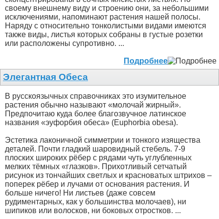
своему внешнему виду и строению они, за небольшими
исключениями, напоминают растения нашей полосы.
Наряду с относительно тонколистыми видами имеются
также виды, листья которых собраны в густые розетки
или расположены супротивно. ...
Подробнее
Элегантная Обеса
В русскоязычных справочниках это изумительное
растения обычно называют «молочай жирный».
Предпочитаю куда более благозвучное латинское
названия «эуфорбия обеса» (Euphorbia obesa).
Эстетика лаконичной симметрии и тонкого изящества
деталей. Почти гладкий шаровидный стебель. 7-9
плоских широких рёбер с рядами чуть углубленных
мелких тёмных «глазков». Прихотливый сетчатый
рисунок из тончайших светлых и красноватых штрихов –
поперек рёбер и лучами от основания растения. И
больше ничего! Ни листьев (даже совсем
рудиментарных, как у большинства молочаев), ни
шипиков или волосков, ни боковых отростков. ...