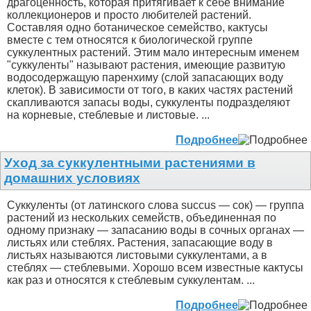
драгоценность, которая притягивает к себе внимание
коллекционеров и просто любителей растений.
Составляя одно ботаническое семейство, кактусы
вместе с тем относятся к биологической группе
суккулентных растений. Этим мало интересным именем
"суккуленты" называют растения, имеющие развитую
водосодержащую паренхиму (слой запасающих воду
клеток). В зависимости от того, в каких частях растений
скапливаются запасы воды, суккуленты подразделяют
на корневые, стеблевые и листовые. ...
Подробнее
Уход за суккулентными растениями в
домашних условиях
Суккуленты (от латинского слова succus — сок) — группа
растений из нескольких семейств, объединенная по
одному признаку — запасанию воды в сочных органах —
листьях или стеблях. Растения, запасающие воду в
листьях называются листовыми суккулентами, а в
стеблях — стеблевыми. Хорошо всем известные кактусы
как раз и относятся к стеблевым суккулентам. ...
Подробнее