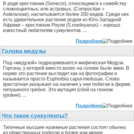
В роде крестовник (Senecio), относящимся к семейству
сложноцветных, или астровых, (Compocitae =
Asteraceae), насчитывается более 200 видов. Среди них
есть удивительное растение родом из Юго-Западной
Африки – крестовник Роули (S.rowleyanus) – хорошо
известный любителям суккулентов. ...
Подробнее
Голова медузы
Под «медузой» подразумевается мифическая Медуза
Горгона, у которой вместо волос на голове были змеи. В
норме это растение выглядит как на фотографии и
называется просто Euphorbia caput-medusae. Слово
кристатная указывает на наличие у нее побегов в форме
петушиного гребня. Это мутация (сбой на генном
уровне). ...
Подробнее
Что такое суккуленты?
Типичные высшие наземные растения состоят обычно
из облиственных побегов и более или менее