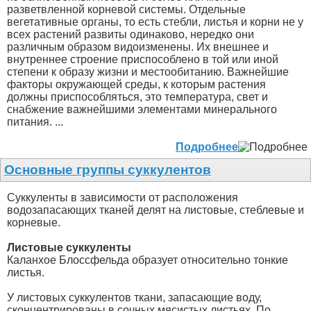
разветвленной корневой системы. Отдельные
вегетативные органы, то есть стебли, листья и корни не у
всех растений развиты одинаково, нередко они
различным образом видоизменены. Их внешнее и
внутреннее строение приспособлено в той или иной
степени к образу жизни и местообитанию. Важнейшие
факторы окружающей среды, к которым растения
должны приспособляться, это температура, свет и
снабжение важнейшими элементами минерального
питания. ...
Подробнее
Основные группы суккулентов
Суккуленты в зависимости от расположения
водозапасающих тканей делят на листовые, стеблевые и
корневые.
Листовые суккуленты
Каланхое Блоссфельда образует относительно тонкие
листья.
У листовых суккулентов ткани, запасающие воду,
сконцентрированы в сочных мясистых листьях. По