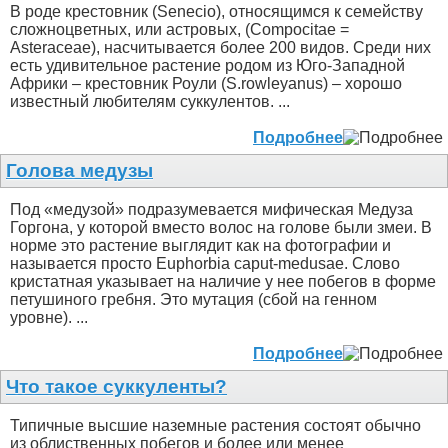
В роде крестовник (Senecio), относящимся к семейству
сложноцветных, или астровых, (Compocitae =
Asteraceae), насчитывается более 200 видов. Среди них
есть удивительное растение родом из Юго-Западной
Африки – крестовник Роули (S.rowleyanus) – хорошо
известный любителям суккулентов. ...
Подробнее
Голова медузы
Под «медузой» подразумевается мифическая Медуза
Горгона, у которой вместо волос на голове были змеи. В
норме это растение выглядит как на фотографии и
называется просто Euphorbia caput-medusae. Слово
кристатная указывает на наличие у нее побегов в форме
петушиного гребня. Это мутация (сбой на генном
уровне). ...
Подробнее
Что такое суккуленты?
Типичные высшие наземные растения состоят обычно
из облиственных побегов и более или менее