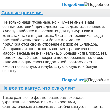
Подробнее
Сочные растения
Не только наши туземные, но и чужеземные виды
сочных растений принадлежат, за редким исключением,
к числу наиболее выносливых для культуры как в
комнатах, так и в цветниках. Листья относящихся сюда
растений очень толсты и более или менее
приближаются своим строением к форме цилиндра.
Испаряющая поверхность листьев сравнительно с
массой весьма незначительна. У большинства пород эта
поверхность бывает покрыта воскообразным налетом,
напоминающим своим видом иней; поэтому листья
имеют не зеленую, а голубоватую, сизую или белую
окраску. ...
Подробнее
Не все то кактус, что суккулент
Такие разные по форме, размерам, окраске,
украшенные причудливыми выростами,
фантастическими колючками, стебли кактусов — вот та