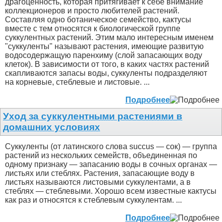
драгоценность, которая притягивает к себе внимание
коллекционеров и просто любителей растений.
Составляя одно ботаническое семейство, кактусы
вместе с тем относятся к биологической группе
суккулентных растений. Этим мало интересным именем
"суккуленты" называют растения, имеющие развитую
водосодержащую паренхиму (слой запасающих воду
клеток). В зависимости от того, в каких частях растений
скапливаются запасы воды, суккуленты подразделяют
на корневые, стеблевые и листовые. ...
Подробнее
Уход за суккулентными растениями в
домашних условиях
Суккуленты (от латинского слова succus — сок) — группа
растений из нескольких семейств, объединенная по
одному признаку — запасанию воды в сочных органах —
листьях или стеблях. Растения, запасающие воду в
листьях называются листовыми суккулентами, а в
стеблях — стеблевыми. Хорошо всем известные кактусы
как раз и относятся к стеблевым суккулентам. ...
Подробнее