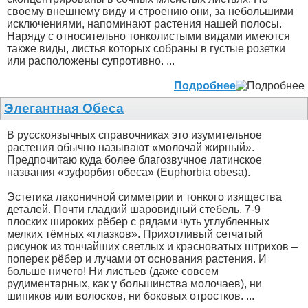
своему внешнему виду и строению они, за небольшими
исключениями, напоминают растения нашей полосы.
Наряду с относительно тонколистыми видами имеются
также виды, листья которых собраны в густые розетки
или расположены супротивно. ...
Подробнее
Элегантная Обеса
В русскоязычных справочниках это изумительное
растения обычно называют «молочай жирный».
Предпочитаю куда более благозвучное латинское
названия «эуфорбия обеса» (Euphorbia obesa).
Эстетика лаконичной симметрии и тонкого изящества
деталей. Почти гладкий шаровидный стебель. 7-9
плоских широких рёбер с рядами чуть углубленных
мелких тёмных «глазков». Прихотливый сетчатый
рисунок из тончайших светлых и красноватых штрихов –
поперек рёбер и лучами от основания растения. И
больше ничего! Ни листьев (даже совсем
рудиментарных, как у большинства молочаев), ни
шипиков или волосков, ни боковых отростков. ...