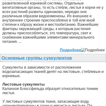
разветвленной корневой системы. Отдельные
вегетативные органы, то есть стебли, листья и корни не у
всех растений развиты одинаково, нередко они
различным образом видоизменены. Их внешнее и
внутреннее строение приспособлено в той или иной
степени к образу жизни и местообитанию. Важнейшие
факторы окружающей среды, к которым растения
должны приспособляться, это температура, свет и
снабжение важнейшими элементами минерального
питания. ...
Подробнее
Основные группы суккулентов
Суккуленты в зависимости от расположения
водозапасающих тканей делят на листовые, стеблевые и
корневые.
Листовые суккуленты
Каланхое Блоссфельда образует относительно тонкие
листья.
У листовых суккулентов ткани, запасающие воду,
сконцентрированы в сочных мясистых листьях. По