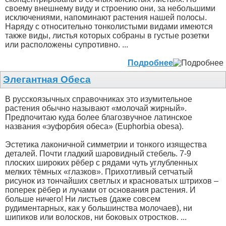
своему внешнему виду и строению они, за небольшими
исключениями, напоминают растения нашей полосы.
Наряду с относительно тонколистыми видами имеются
также виды, листья которых собраны в густые розетки
или расположены супротивно. ...
Подробнее
Элегантная Обеса
В русскоязычных справочниках это изумительное
растения обычно называют «молочай жирный».
Предпочитаю куда более благозвучное латинское
названия «эуфорбия обеса» (Euphorbia obesa).
Эстетика лаконичной симметрии и тонкого изящества
деталей. Почти гладкий шаровидный стебель. 7-9
плоских широких рёбер с рядами чуть углубленных
мелких тёмных «глазков». Прихотливый сетчатый
рисунок из тончайших светлых и красноватых штрихов –
поперек рёбер и лучами от основания растения. И
больше ничего! Ни листьев (даже совсем
рудиментарных, как у большинства молочаев), ни
шипиков или волосков, ни боковых отростков. ...