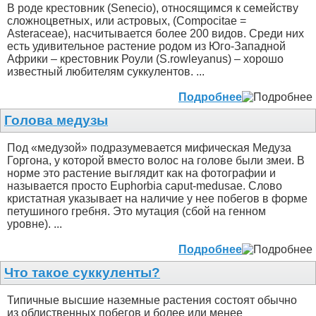
В роде крестовник (Senecio), относящимся к семейству
сложноцветных, или астровых, (Compocitae =
Asteraceae), насчитывается более 200 видов. Среди них
есть удивительное растение родом из Юго-Западной
Африки – крестовник Роули (S.rowleyanus) – хорошо
известный любителям суккулентов. ...
Подробнее
Голова медузы
Под «медузой» подразумевается мифическая Медуза
Горгона, у которой вместо волос на голове были змеи. В
норме это растение выглядит как на фотографии и
называется просто Euphorbia caput-medusae. Слово
кристатная указывает на наличие у нее побегов в форме
петушиного гребня. Это мутация (сбой на генном
уровне). ...
Подробнее
Что такое суккуленты?
Типичные высшие наземные растения состоят обычно
из облиственных побегов и более или менее