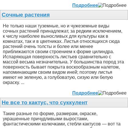
Подробнее
Сочные растения
Не только наши туземные, но и чужеземные виды
сочных растений принадлежат, за редким исключением,
к числу наиболее выносливых для культуры как в
комнатах, так и в цветниках. Листья относящихся сюда
растений очень толсты и более или менее
приближаются своим строением к форме цилиндра.
Испаряющая поверхность листьев сравнительно с
массой весьма незначительна. У большинства пород эта
поверхность бывает покрыта воскообразным налетом,
напоминающим своим видом иней; поэтому листья
имеют не зеленую, а голубоватую, сизую или белую
окраску. ...
Подробнее
Не все то кактус, что суккулент
Такие разные по форме, размерам, окраске,
украшенные причудливыми выростами,
фантастическими колючками, стебли кактусов — вот та