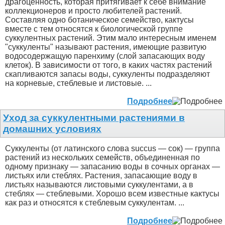
драгоценность, которая притягивает к себе внимание
коллекционеров и просто любителей растений.
Составляя одно ботаническое семейство, кактусы
вместе с тем относятся к биологической группе
суккулентных растений. Этим мало интересным именем
"суккуленты" называют растения, имеющие развитую
водосодержащую паренхиму (слой запасающих воду
клеток). В зависимости от того, в каких частях растений
скапливаются запасы воды, суккуленты подразделяют
на корневые, стеблевые и листовые. ...
Подробнее
Уход за суккулентными растениями в
домашних условиях
Суккуленты (от латинского слова succus — сок) — группа
растений из нескольких семейств, объединенная по
одному признаку — запасанию воды в сочных органах —
листьях или стеблях. Растения, запасающие воду в
листьях называются листовыми суккулентами, а в
стеблях — стеблевыми. Хорошо всем известные кактусы
как раз и относятся к стеблевым суккулентам. ...
Подробнее