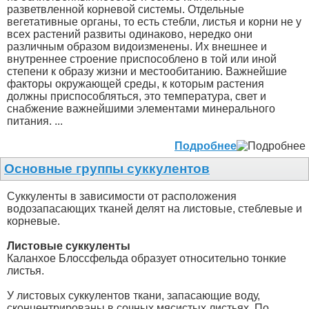
разветвленной корневой системы. Отдельные
вегетативные органы, то есть стебли, листья и корни не у
всех растений развиты одинаково, нередко они
различным образом видоизменены. Их внешнее и
внутреннее строение приспособлено в той или иной
степени к образу жизни и местообитанию. Важнейшие
факторы окружающей среды, к которым растения
должны приспособляться, это температура, свет и
снабжение важнейшими элементами минерального
питания. ...
Подробнее
Основные группы суккулентов
Суккуленты в зависимости от расположения
водозапасающих тканей делят на листовые, стеблевые и
корневые.
Листовые суккуленты
Каланхое Блоссфельда образует относительно тонкие
листья.
У листовых суккулентов ткани, запасающие воду,
сконцентрированы в сочных мясистых листьях. По