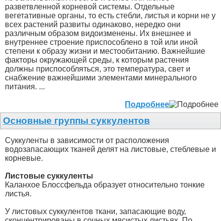
разветвленной корневой системы. Отдельные
вегетативные органы, то есть стебли, листья и корни не у
всех растений развиты одинаково, нередко они
различным образом видоизменены. Их внешнее и
внутреннее строение приспособлено в той или иной
степени к образу жизни и местообитанию. Важнейшие
факторы окружающей среды, к которым растения
должны приспособляться, это температура, свет и
снабжение важнейшими элементами минерального
питания. ...
Подробнее
Основные группы суккулентов
Суккуленты в зависимости от расположения
водозапасающих тканей делят на листовые, стеблевые и
корневые.
Листовые суккуленты
Каланхое Блоссфельда образует относительно тонкие
листья.
У листовых суккулентов ткани, запасающие воду,
сконцентрированы в сочных мясистых листьях. По