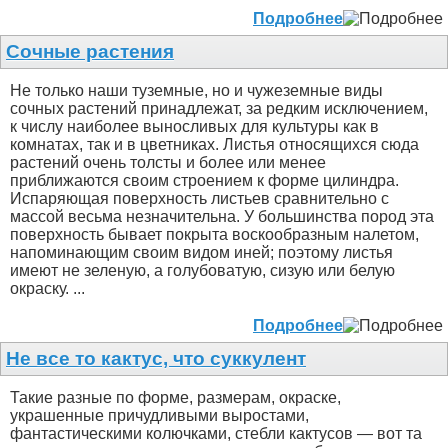
Подробнее
Сочные растения
Не только наши туземные, но и чужеземные виды
сочных растений принадлежат, за редким исключением,
к числу наиболее выносливых для культуры как в
комнатах, так и в цветниках. Листья относящихся сюда
растений очень толсты и более или менее
приближаются своим строением к форме цилиндра.
Испаряющая поверхность листьев сравнительно с
массой весьма незначительна. У большинства пород эта
поверхность бывает покрыта воскообразным налетом,
напоминающим своим видом иней; поэтому листья
имеют не зеленую, а голубоватую, сизую или белую
окраску. ...
Подробнее
Не все то кактус, что суккулент
Такие разные по форме, размерам, окраске,
украшенные причудливыми выростами,
фантастическими колючками, стебли кактусов — вот та