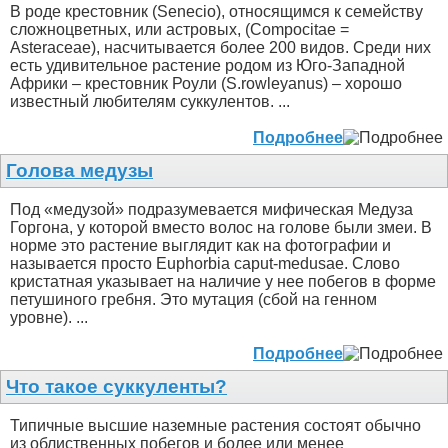
В роде крестовник (Senecio), относящимся к семейству
сложноцветных, или астровых, (Compocitae =
Asteraceae), насчитывается более 200 видов. Среди них
есть удивительное растение родом из Юго-Западной
Африки – крестовник Роули (S.rowleyanus) – хорошо
известный любителям суккулентов. ...
Подробнее
Голова медузы
Под «медузой» подразумевается мифическая Медуза
Горгона, у которой вместо волос на голове были змеи. В
норме это растение выглядит как на фотографии и
называется просто Euphorbia caput-medusae. Слово
кристатная указывает на наличие у нее побегов в форме
петушиного гребня. Это мутация (сбой на генном
уровне). ...
Подробнее
Что такое суккуленты?
Типичные высшие наземные растения состоят обычно
из облиственных побегов и более или менее