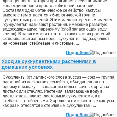
драгоценность, которая притягивает к себе внимание
коллекционеров и просто любителей растений.
Составляя одно ботаническое семейство, кактусы
вместе с тем относятся к биологической группе
суккулентных растений. Этим мало интересным именем
"суккуленты" называют растения, имеющие развитую
водосодержащую паренхиму (слой запасающих воду
клеток). В зависимости от того, в каких частях растений
скапливаются запасы воды, суккуленты подразделяют
на корневые, стеблевые и листовые. ...
Подробнее
Уход за суккулентными растениями в
домашних условиях
Суккуленты (от латинского слова succus — сок) — группа
растений из нескольких семейств, объединенная по
одному признаку — запасанию воды в сочных органах —
листьях или стеблях. Растения, запасающие воду в
листьях называются листовыми суккулентами, а в
стеблях — стеблевыми. Хорошо всем известные кактусы
как раз и относятся к стеблевым суккулентам. ...
Подробнее