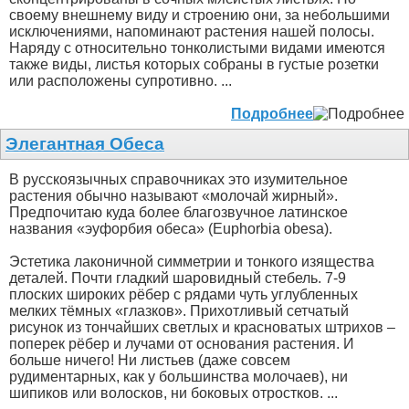
своему внешнему виду и строению они, за небольшими
исключениями, напоминают растения нашей полосы.
Наряду с относительно тонколистыми видами имеются
также виды, листья которых собраны в густые розетки
или расположены супротивно. ...
Подробнее
Элегантная Обеса
В русскоязычных справочниках это изумительное
растения обычно называют «молочай жирный».
Предпочитаю куда более благозвучное латинское
названия «эуфорбия обеса» (Euphorbia obesa).
Эстетика лаконичной симметрии и тонкого изящества
деталей. Почти гладкий шаровидный стебель. 7-9
плоских широких рёбер с рядами чуть углубленных
мелких тёмных «глазков». Прихотливый сетчатый
рисунок из тончайших светлых и красноватых штрихов –
поперек рёбер и лучами от основания растения. И
больше ничего! Ни листьев (даже совсем
рудиментарных, как у большинства молочаев), ни
шипиков или волосков, ни боковых отростков. ...