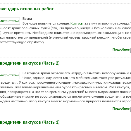
Календарь основных работ
Весна
Все чаще появляется солнце.
Кактусы
за зиму отвыкли от солнца. Т
ыносят ярких солнечных лучей (это, как правило, кактусы без колючек или слаб
, лучше притенить. Необходимо внимательно просмотреть всю коллекцию: не 
ка гнилью, нет ли вредителей (мучнистый червец, красный клещик), чтобы сво
оответствующую обработку. ...
Подробнее
вредители кактусов (Часть 2)
Благодаря яркой окраске его нетрудно заметить невооруженным 
Чаще, однако, случается так, что любитель замечает уже результа
 вредителя. У кактуса, пораженного клещом, макушка или участки кожицы возл
желтым, желтовато-коричневым или буровато-красным налетом. Рост кактуса,
ения, прекращается, а налет со временем у растений многих видов может покры
зображенные участки не восстанавливаются после уничтожения вредителя, а точ
ждена настолько, что у кактуса вместо нормального прироста появляются отростк
Подробнее
вредители кактусов (Часть 1)