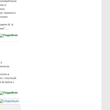
 конкретным
нии и
тных
ию, принося
только
вете И. А.
и”. ...
га
мнатах.
голок в
ие с плотной
 встреча с