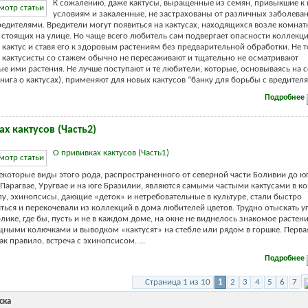
К сожалению, даже кактусы, выращенные из семян, привыкшие к
условиям и закаленные, не застрахованы от различных заболева
едителями. Вредители могут появиться на кактусах, находящихся возле комна
 стоящих на улице. Но чаще всего любитель сам подвергает опасности коллекц
кактус и ставя его к здоровым растениям без предварительной обработки. Не 
и кактусисты со стажем обычно не пересаживают и тщательно не осматривают
е ими растения. Не лучше поступают и те любители, которые, основываясь на со
нига о кактусах), применяют для новых кактусов “банку для борьбы с вредителям
Подробнее
х кактусов (Часть2)
О прививках кактусов (Часть1)
екоторые виды этого рода, распространенного от северной части Боливии до ю
 Парагвае, Уругвае и на юге Бразилии, являются самыми частыми кактусами в ко
пу, эхинопсисы, дающие «деток» и нетребовательные в культуре, стали быстро
ться и перекочевали из коллекций в дома любителей цветов. Трудно отыскать у
лике, где бы, пусть и не в каждом доме, на окне не виднелось знакомое растен
ными колючками и выводком «кактусят» на стебле или рядом в горшке. Первая
к правило, встреча с эхинопсисом. ...
Подробнее
Страница 1 из 10
1
2
3
4
5
6
7
ска