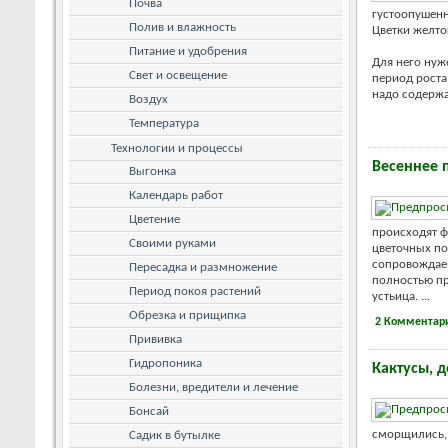
Почва
густоопушенн
Полив и влажность
Цветки желто
Питание и удобрения
Для него нуж
Свет и освещение
период роста
надо содержа
Воздух
Температура
Технологии и процессы
Весеннее 
Выгонка
Календарь работ
Цветение
происходят ф
Своими руками
цветочных по
сопровождаем
Пересадка и размножение
полностью пр
Период покоя растений
устьица. ...
Обрезка и прищипка
2 Комментар
Прививка
Гидропоника
Кактусы, д
Болезни, вредители и лечение
Бонсай
сморщились, 
Садик в бутылке