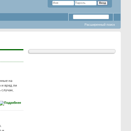
Расширенный поиск
нные на
а и вряд ли
 случаи,
.
р и