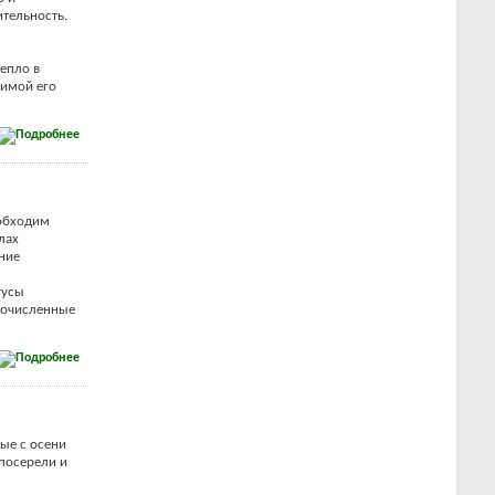
тельность.
епло в
Зимой его
еобходим
лах
ние
тусы
гочисленные
ые с осени
 посерели и