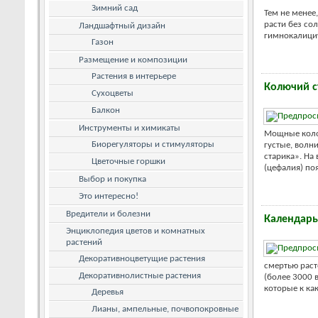
Зимний сад
Тем не менее
расти без со
Ландшафтный дизайн
гимнокалициу
Газон
Размещение и композиции
Растения в интерьере
Колючий с
Сухоцветы
Балкон
Инструменты и химикаты
Мощные колон
Биорегуляторы и стимуляторы
густые, волн
старика». На
Цветочные горшки
(цефалия) поя
Выбор и покупка
Это интересно!
Вредители и болезни
Календарь
Энциклопедия цветов и комнатных
растений
Декоративноцветущие растения
смертью раст
Декоративнолистные растения
(более 3000 
которые к как
Деревья
Лианы, ампельные, почвопокровные