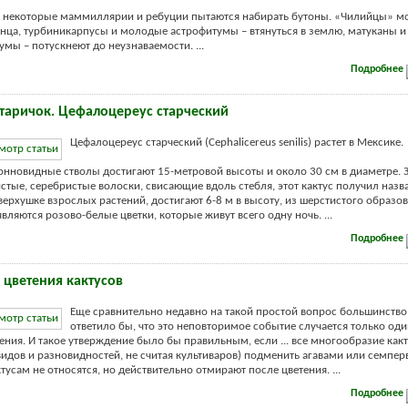
, некоторые маммиллярии и ребуции пытаются набирать бутоны. «Чилийцы» мо
лнца, турбиникарпусы и молодые астрофитумы – втянуться в землю, матуканы и
мы – потускнеют до неузнаваемости. ...
Подробнее
таричок. Цефалоцереус старческий
Цефалоцереус старческий (Cephalicereus senilis) растет в Мексике.
новидные стволы достигают 15-метровой высоты и около 30 см в диаметре. 
истые, серебристые волоски, свисающие вдоль стебля, этот кактус получил назв
 верхушке взрослых растений, достигают 6-8 м в высоту, из шерстистого образо
вляются розово-белые цветки, которые живут всего одну ночь. ...
Подробнее
 цветения кактусов
Еще сравнительно недавно на такой простой вопрос большинство
ответило бы, что это неповторимое событие случается только оди
ения. И такое утверждение было бы правильным, если ... все многообразие как
видов и разновидностей, не считая культиваров) подменить агавами или семпер
тусам не относятся, но действительно отмирают после цветения. ...
Подробнее