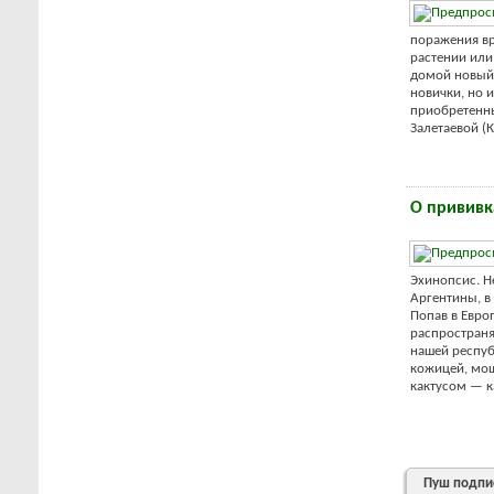
поражения вр
растении или
домой новый 
новички, но 
приобретенны
Залетаевой (К
О прививка
Эхинопсис. Н
Аргентины, в
Попав в Евро
распространя
нашей респуб
кожицей, мощ
кактусом — ка
Пуш подпи