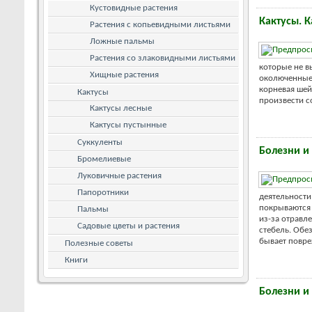
Кустовидные растения
Кактусы. 
Растения с копьевидными листьями
Ложные пальмы
Растения со злаковидными листьями
которые не в
Хищные растения
околюченные)
корневая шей
Кактусы
произвести с
Кактусы лесные
Кактусы пустынные
Суккуленты
Болезни и 
Бромелиевые
Луковичные растения
Папоротники
деятельности
покрываются 
Пальмы
из-за отравл
Садовые цветы и растения
стебель. Обе
бывает повре
Полезные советы
Книги
Болезни и 