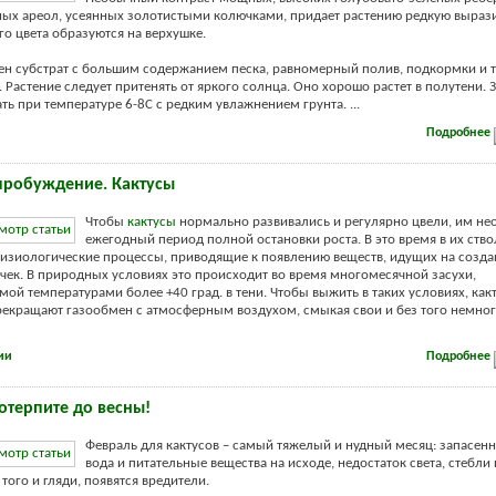
ых ареол, усеянных золотистыми колючками, придает растению редкую вырази
го цвета образуются на верхушке.
ен субстрат с большим содержанием песка, равномерный полив, подкормки и т
. Растение следует притенять от яркого солнца. Оно хорошо растет в полутени. 
ть при температуре 6-8С с редким увлажнением грунта. ...
Подробнее
пробуждение. Кактусы
Чтобы
кактусы
нормально развивались и регулярно цвели, им н
ежегодный период полной остановки роста. В это время в их ство
изиологические процессы, приводящие к появлению веществ, идущих на созда
чек. В природных условиях это происходит во время многомесячной засухи,
ой температурами более +40 град. в тени. Чтобы выжить в таких условиях, как
екращают газообмен с атмосферным воздухом, смыкая свои и без того немно
ии
Подробнее
отерпите до весны!
Февраль для кактусов – самый тяжелый и нудный месяц: запасенн
вода и питательные вещества на исходе, недостаток света, стебли
того и гляди, появятся вредители.