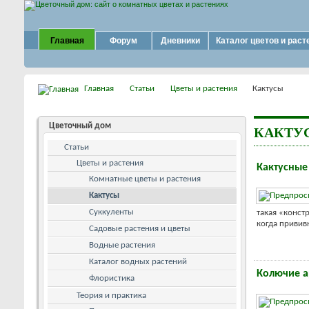
Главная
Форум
Дневники
Каталог цветов и раст
Главная
Статьи
Цветы и растения
Кактусы
Цветочный дом
КАКТУ
Статьи
Цветы и растения
Кактусные
Комнатные цветы и растения
Кактусы
Суккуленты
такая «конст
когда привив
Садовые растения и цветы
Водные растения
Каталог водных растений
Колючие а
Флористика
Теория и практика