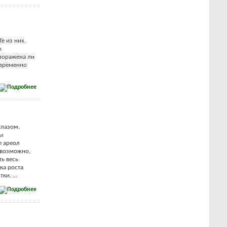
е из них,
о
поражена ли
евременно
глазом.
ты
е ареол
 возможно,
ть весь
ка роста
и. ...