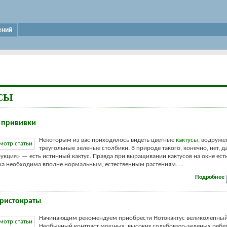
ений
СЫ
 прививки
Некоторым из вас приходилось видеть цветные
кактусы
, водруже
треугольные зеленые столбики. В природе такого, конечно, нет, д
рукция» — есть истинный кактус. Правда при выращивании кактусов на окне есть
ка необходима вполне нормальным, естественным растениям. ...
Подробнее
ристократы
Начинающим рекомендуем приобрести Нотокактус великолепный
Необычный контраст мощных, высоких голубовато-зеленых ребе