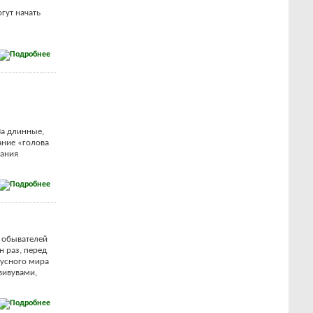
гут начать
За длинные,
ание «голова
вания
 обывателей
н раз, перед
тусного мира
вивувами,