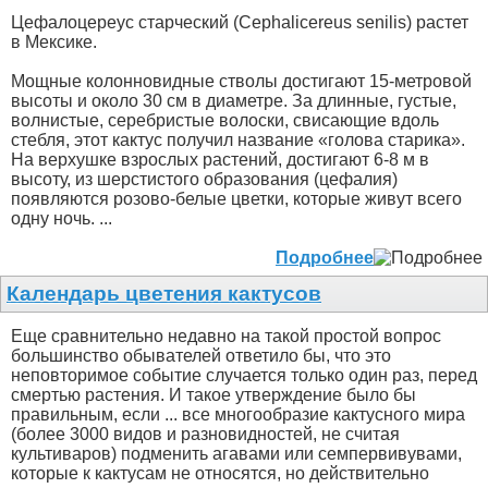
Цефалоцереус старческий (Cephalicereus senilis) растет
в Мексике.
Мощные колонновидные стволы достигают 15-метровой
высоты и около 30 см в диаметре. За длинные, густые,
волнистые, серебристые волоски, свисающие вдоль
стебля, этот кактус получил название «голова старика».
На верхушке взрослых растений, достигают 6-8 м в
высоту, из шерстистого образования (цефалия)
появляются розово-белые цветки, которые живут всего
одну ночь. ...
Подробнее
Календарь цветения кактусов
Еще сравнительно недавно на такой простой вопрос
большинство обывателей ответило бы, что это
неповторимое событие случается только один раз, перед
смертью растения. И такое утверждение было бы
правильным, если ... все многообразие кактусного мира
(более 3000 видов и разновидностей, не считая
культиваров) подменить агавами или семпервивувами,
которые к кактусам не относятся, но действительно