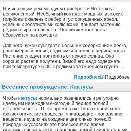
Начинающим рекомендуем приобрести Нотокактус
великолепный. Необычный контраст мощных, высоких
голубовато-зеленых ребер и густоопушенных ареол,
усеянных золотистыми колючками, придает растению
редкую выразительность. Цветки желтого цвета
образуются на верхушке.
Для него нужен субстрат с большим содержанием песка,
равномерный полив, подкормки и тепло в период роста.
Растение следует притенять от яркого солнца. Оно
хорошо растет в полутени. Зимой его надо содержать
при температуре 6-8С с редким увлажнением грунта. ...
Подробнее
Весеннее пробуждение. Кактусы
Чтобы
кактусы
нормально развивались и регулярно
цвели, им необходим ежегодный период полной
остановки роста. В это время в их стволах происходят
физиологические процессы, приводящие к появлению
веществ, идущих на создание цветочных почек. В
природных условиях это происходит во время
многомесячной засухи, сопровождаемой температурами