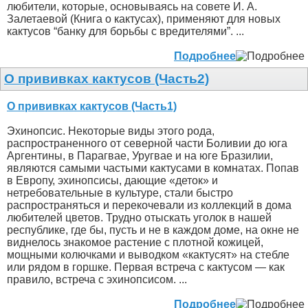
любители, которые, основываясь на совете И. А.
Залетаевой (Книга о кактусах), применяют для новых
кактусов “банку для борьбы с вредителями”. ...
Подробнее
О прививках кактусов (Часть2)
О прививках кактусов (Часть1)
Эхинопсис. Некоторые виды этого рода,
распространенного от северной части Боливии до юга
Аргентины, в Парагвае, Уругвае и на юге Бразилии,
являются самыми частыми кактусами в комнатах. Попав
в Европу, эхинопсисы, дающие «деток» и
нетребовательные в культуре, стали быстро
распространяться и перекочевали из коллекций в дома
любителей цветов. Трудно отыскать уголок в нашей
республике, где бы, пусть и не в каждом доме, на окне не
виднелось знакомое растение с плотной кожицей,
мощными колючками и выводком «кактусят» на стебле
или рядом в горшке. Первая встреча с кактусом — как
правило, встреча с эхинопсисом. ...
Подробнее