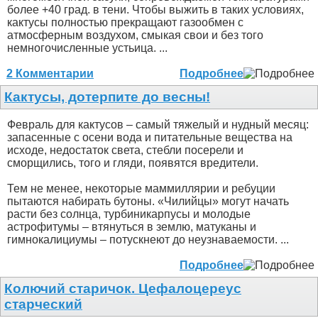
более +40 град. в тени. Чтобы выжить в таких условиях,
кактусы полностью прекращают газообмен с
атмосферным воздухом, смыкая свои и без того
немногочисленные устьица. ...
2 Комментарии
Подробнее
Кактусы, дотерпите до весны!
Февраль для кактусов – самый тяжелый и нудный месяц:
запасенные с осени вода и питательные вещества на
исходе, недостаток света, стебли посерели и
сморщились, того и гляди, появятся вредители.
Тем не менее, некоторые маммиллярии и ребуции
пытаются набирать бутоны. «Чилийцы» могут начать
расти без солнца, турбиникарпусы и молодые
астрофитумы – втянуться в землю, матуканы и
гимнокалициумы – потускнеют до неузнаваемости. ...
Подробнее
Колючий старичок. Цефалоцереус
старческий