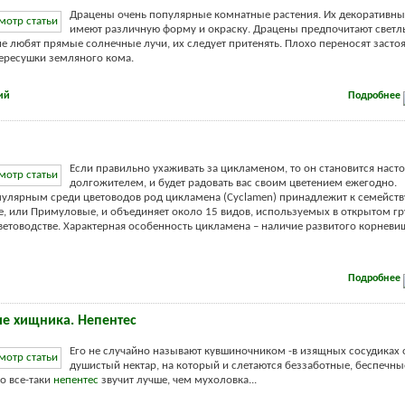
Драцены очень популярные комнатные растения. Их декоративны
имеют различную форму и окраску. Драцены предпочитают светл
е любят прямые солнечные лучи, их следует притенять. Плохо переносят застоя
ересушки земляного кома.
ий
Подробнее
Если правильно ухаживать за цикламеном, то он становится нас
долгожителем, и будет радовать вас своим цветением ежегодно.
улярным среди цветоводов род цикламена (Cyclamen) принадлежит к семейств
, или Примуловые, и объединяет около 15 видов, используемых в открытом гру
етоводстве. Характерная особенность цикламена – наличие развитого корневи
Подробнее
е хищника. Непентес
Его не случайно называют кувшиночником -в изящных сосудиках 
душистый нектар, на который и слетаются беззаботные, беспечны
о все-таки
непентес
звучит лучше, чем мухоловка...