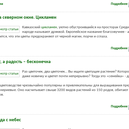
ии
Подробнее
а северном окне. Цикламен
Кавказский
цикламен
, уютно обустроившийся на просторах Средн
народе называют дряквой. Европейское название благозвучнее - 
ется, что эти цветы предохраняют от черной магии, порчи и сглаза.
Подробнее
, а радость – бесконечна
Раз цветочек, два цветочек… Вы ищите цветущее растение? Котор
даже новичку и цветет почти непрерывно? Тогда это «семейка» - д
цветоводстве чрезвычайно популярны и привлекательны для выращивания пре
снериевые. Оно насчитывает свыше 3200 видов растений из 150 родов, обитают
ов.
Подробнее
да с небес