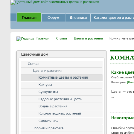
Главная
Форум
Дневники
Каталог цветов и раст
Главная
Статьи
Цветы и растения
Комнатные цве
Цветочный дом
КОМНА
Статьи
Цветы и растения
Какие цве
Комнатные цветы и растения
Опубликовано 
Категории:
[Поп
Кактусы
Цветы — это 
Суккуленты
...
Садовые растения и цветы
Водные растения
Каталог водных растений
Некоторые
Флористика
Теория и практика
Ошибки в ухо
можно избежа