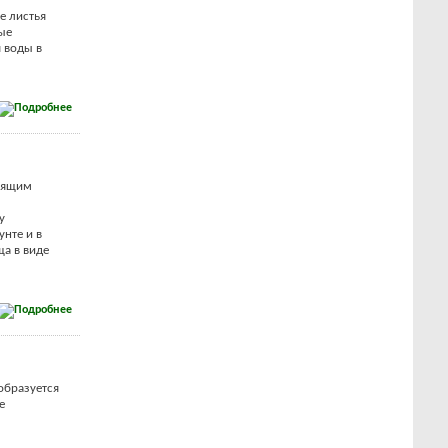
е листья
ые
 воды в
тоящим
у
нте и в
ща в виде
образуется
е