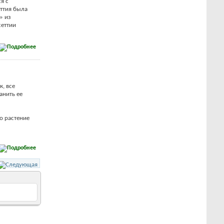
я с
еттия была
» из
сеттии
к, все
анить ее
о растение