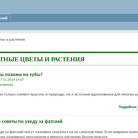
ений
ты и растения
ТНЫЕ ЦВЕТЫ И РАСТЕНИЯ
ты похожи на зубы?
27.11.2024 14:07
улярные]
не только символ красоты и природы, но и источник вдохновения для многих х
Подробнее
 советы по уходу за фатсией
де за фатсией могут плачевно сказаться на ее самочувствии. Если вовремя прин
ть плачевных результатов и вернуть растению былую красоту.