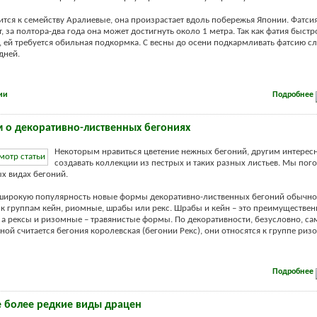
ится к семейству Аралиевые, она произрастает вдоль побережья Японии. Фатси
, за полтора-два года она может достигнуть около 1 метра. Так как фатия быстро
, ей требуется обильная подкормка. С весны до осени подкармливать фатсию сл
дней.
ии
Подробнее
 о декоративно-лиственных бегониях
Некоторым нравиться цветение нежных бегоний, другим интерес
создавать коллекции из пестрых и таких разных листьев. Мы пог
х видах бегоний.
широкую популярность новые формы декоративно-лиственных бегоний обычно
к группам кейн, риомные, шрабы или рекс. Шрабы и кейн – это преимуществен
 а рексы и ризомные – травянистые формы. По декоративности, безусловно, са
ной считается бегония королевская (бегонии Рекс), они относятся к группе риз
Подробнее
 более редкие виды драцен