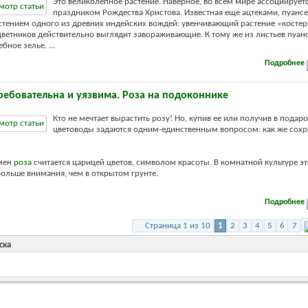
Это великолепное растение. Наверное, во всем мире ассоциируетс
праздником Рождества Христова. Известная еще ацтеками, пуанс
ением одного из древних индейских вождей: увенчивающий растение «костер
ветников действительно выглядит завораживающие. К тому же из листьев пуан
бное зелье. ...
Подробнее
требовательна и уязвима. Роза на подоконнике
Кто не мечтает вырастить розу! Но, купив ее или получив в подаро
цветоводы задаются одним-единственным вопросом: как же сохр
емен
роза
считается царицей цветов, символом красоты. В комнатной культуре эт
больше внимания, чем в открытом грунте.
Подробнее
Страница 1 из 10
1
2
3
4
5
6
7
ска