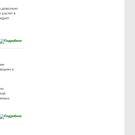
я довольно
 растет в
едует
нее
оворим о
но
мой
омных.