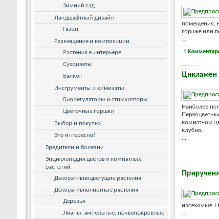
Зимний сад
Ландшафтный дизайн
помещения, н
Газон
горшке или п
...
Размещение и композиции
1 Комментар
Растения в интерьере
Сухоцветы
Цикламен
Балкон
Инструменты и химикаты
Биорегуляторы и стимуляторы
Наиболее поп
Цветочные горшки
Первоцветные
комнатном цв
Выбор и покупка
клубня.
Это интересно!
...
Вредители и болезни
Энциклопедия цветов и комнатных
растений
Приручени
Декоративноцветущие растения
Декоративнолистные растения
Деревья
насекомые. Н
Лианы, ампельные, почвопокровные
...