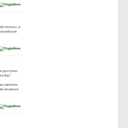
ей полосы, в
альпийская
ое доступно
ля Вас!
дставители
 во влажных