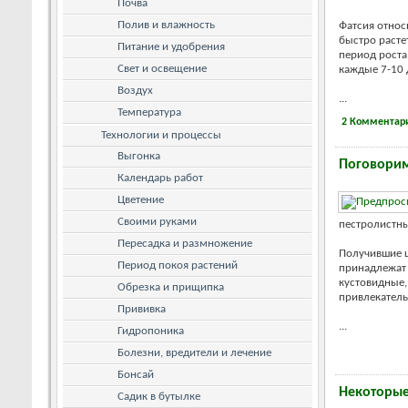
Почва
Полив и влажность
Фатсия относ
быстро растет
Питание и удобрения
период роста
Свет и освещение
каждые 7-10 
Воздух
...
Температура
2 Комментар
Технологии и процессы
Выгонка
Поговорим
Календарь работ
Цветение
Своими руками
пестролистны
Пересадка и размножение
Получившие 
Период покоя растений
принадлежат 
кустовидные,
Обрезка и прищипка
привлекатель
Прививка
...
Гидропоника
Болезни, вредители и лечение
Бонсай
Некоторые
Садик в бутылке