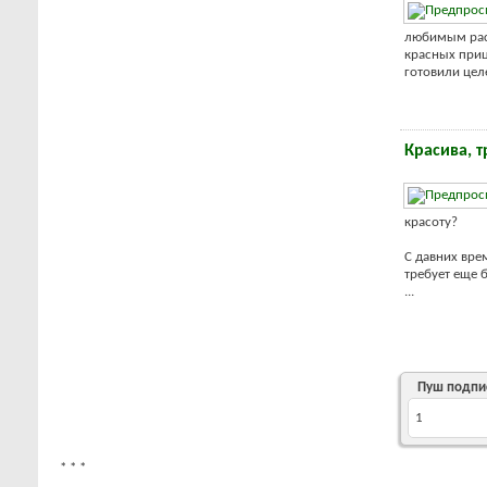
любимым раст
красных приц
готовили целе
Красива, 
красоту?
С давних вр
требует еще 
...
Пуш подпи
1
*
*
*