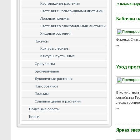
Кустовидные растения
2 Комментар
Растения с копьевидными листьями
Ложные пальмы
Бабочки н
Растения со злаковидными листьями
Хищные растения
фиалка. Счита
Кактусы
...
Кактусы лесные
Кактусы пустынные
Суккуленты
Уход прост
Бромелиевые
Луковичные растения
Папоротники
В комнатном 
Пальмы
семейства Ге
Садовые цветы и растения
лесах тропик
...
Полезные советы
Книги
Яркая звез