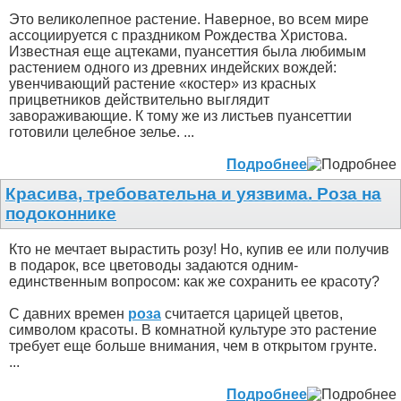
Это великолепное растение. Наверное, во всем мире
ассоциируется с праздником Рождества Христова.
Известная еще ацтеками, пуансеттия была любимым
растением одного из древних индейских вождей:
увенчивающий растение «костер» из красных
прицветников действительно выглядит
завораживающие. К тому же из листьев пуансеттии
готовили целебное зелье. ...
Подробнее
Красива, требовательна и уязвима. Роза на
подоконнике
Кто не мечтает вырастить розу! Но, купив ее или получив
в подарок, все цветоводы задаются одним-
единственным вопросом: как же сохранить ее красоту?
С давних времен
роза
считается царицей цветов,
символом красоты. В комнатной культуре это растение
требует еще больше внимания, чем в открытом грунте.
...
Подробнее