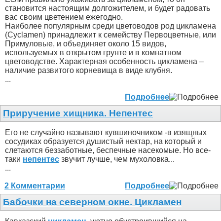
становится настоящим долгожителем, и будет радовать
вас своим цветением ежегодно.
Наиболее популярным среди цветоводов род цикламена
(Cyclamen) принадлежит к семейству Первоцветные, или
Примуловые, и объединяет около 15 видов,
используемых в открытом грунте и в комнатном
цветоводстве. Характерная особенность цикламена –
наличие развитого корневища в виде клубня.
...
Подробнее
Приручение хищника. Непентес
Его не случайно называют кувшиночником -в изящных
сосудиках образуется душистый нектар, на который и
слетаются беззаботные, беспечные насекомые. Но все-
таки
непентес
звучит лучше, чем мухоловка...
...
2 Комментарии
Подробнее
Бабочки на северном окне. Цикламен