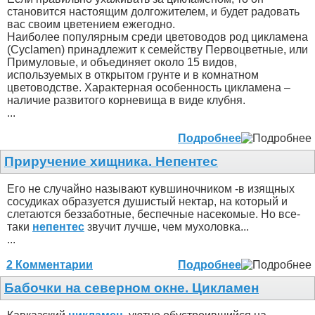
становится настоящим долгожителем, и будет радовать
вас своим цветением ежегодно.
Наиболее популярным среди цветоводов род цикламена
(Cyclamen) принадлежит к семейству Первоцветные, или
Примуловые, и объединяет около 15 видов,
используемых в открытом грунте и в комнатном
цветоводстве. Характерная особенность цикламена –
наличие развитого корневища в виде клубня.
...
Подробнее
Приручение хищника. Непентес
Его не случайно называют кувшиночником -в изящных
сосудиках образуется душистый нектар, на который и
слетаются беззаботные, беспечные насекомые. Но все-
таки
непентес
звучит лучше, чем мухоловка...
...
2 Комментарии
Подробнее
Бабочки на северном окне. Цикламен