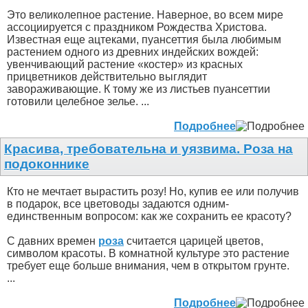
Это великолепное растение. Наверное, во всем мире
ассоциируется с праздником Рождества Христова.
Известная еще ацтеками, пуансеттия была любимым
растением одного из древних индейских вождей:
увенчивающий растение «костер» из красных
прицветников действительно выглядит
завораживающие. К тому же из листьев пуансеттии
готовили целебное зелье. ...
Подробнее
Красива, требовательна и уязвима. Роза на
подоконнике
Кто не мечтает вырастить розу! Но, купив ее или получив
в подарок, все цветоводы задаются одним-
единственным вопросом: как же сохранить ее красоту?
С давних времен
роза
считается царицей цветов,
символом красоты. В комнатной культуре это растение
требует еще больше внимания, чем в открытом грунте.
...
Подробнее