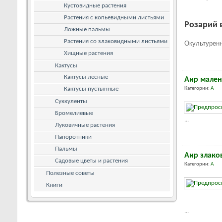
Кустовидные растения
Растения с копьевидными листьями
Розарий 
Ложные пальмы
Растения со злаковидными листьями
Окультуренн
Хищные растения
Кактусы
Кактусы лесные
Аир мален
Кактусы пустынные
Категории:
А
Суккуленты
Бромелиевые
...
Луковичные растения
Папоротники
Пальмы
Аир злако
Садовые цветы и растения
Категории:
А
Полезные советы
Книги
...