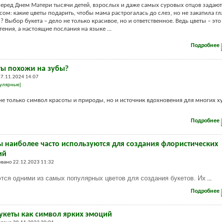
еред Днем Матери тысячи детей, взрослых и даже самых суровых отцов задаю
ом: какие цветы подарить, чтобы мама растрогалась до слез, но не закатила гл
 Выбор букета – дело не только красивое, но и ответственное. Ведь цветы – это
ения, а настоящие послания на языке ...
Подробнее
ты похожи на зубы?
27.11.2024 14:07
улярные]
не только символ красоты и природы, но и источник вдохновения для многих х
Подробнее
ы наиболее часто используются для создания флористических
ий
вано 22.12.2023 11:32
тся одними из самых популярных цветов для создания букетов. Их
...
Подробнее
укеты как символ ярких эмоций