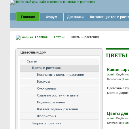
Главная
Форум
Дневники
Каталог цветов и раст
Главная
Статьи
Цветы и растения
Цветочный дом
ЦВЕТЫ 
Статьи
Цветы и растения
Какие вар
Комнатные цветы и растения
admin
Опублико
Категории:
[Поп
Кактусы
Цветочные бу
Суккуленты
можно дарить 
Садовые растения и цветы
Водные растения
Каталог водных растений
Цветы для
Флористика
admin
Опублико
Теория и практика
Категории:
[Поп