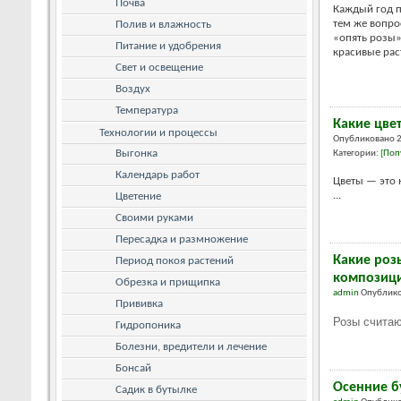
Почва
Каждый год п
тем же вопрос
Полив и влажность
«опять розы»?
Питание и удобрения
красивые раст
Свет и освещение
Воздух
Температура
Какие цве
Технологии и процессы
Опубликовано 
Выгонка
Категории:
[Поп
Календарь работ
Цветы — это 
...
Цветение
Своими руками
Пересадка и размножение
Какие роз
Период покоя растений
композиц
Обрезка и прищипка
admin
Опублико
Прививка
Розы считаю
Гидропоника
Болезни, вредители и лечение
Бонсай
Осенние б
Садик в бутылке