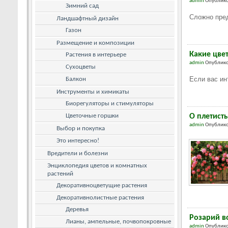
admin
Опублико
Зимний сад
Сложно пред
Ландшафтный дизайн
Газон
Размещение и композиции
Какие цве
Растения в интерьере
admin
Опублико
Сухоцветы
Если вас ин
Балкон
Инструменты и химикаты
Биорегуляторы и стимуляторы
Цветочные горшки
О плетист
admin
Опублико
Выбор и покупка
Это интересно!
Вредители и болезни
Энциклопедия цветов и комнатных
растений
Декоративноцветущие растения
Декоративнолистные растения
Деревья
Розарий в
Лианы, ампельные, почвопокровные
admin
Опублико