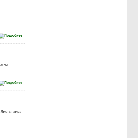
ся на
 Листья аира
.