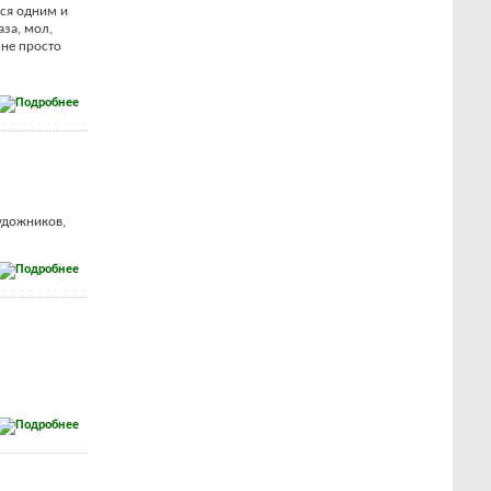
тся одним и
аза, мол,
 не просто
удожников,