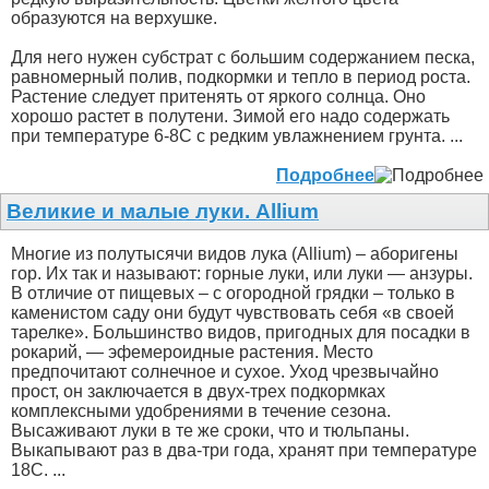
образуются на верхушке.
Для него нужен субстрат с большим содержанием песка,
равномерный полив, подкормки и тепло в период роста.
Растение следует притенять от яркого солнца. Оно
хорошо растет в полутени. Зимой его надо содержать
при температуре 6-8С с редким увлажнением грунта. ...
Подробнее
Великие и малые луки. Allium
Многие из полутысячи видов лука (Allium) – аборигены
гор. Их так и называют: горные луки, или луки — анзуры.
В отличие от пищевых – с огородной грядки – только в
каменистом саду они будут чувствовать себя «в своей
тарелке». Большинство видов, пригодных для посадки в
рокарий, — эфемероидные растения. Место
предпочитают солнечное и сухое. Уход чрезвычайно
прост, он заключается в двух-трех подкормках
комплексными удобрениями в течение сезона.
Высаживают луки в те же сроки, что и тюльпаны.
Выкапывают раз в два-три года, хранят при температуре
18С. ...