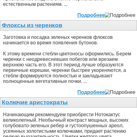
естественным растениям. ...
Подробнее
Флоксы из черенков
Заготовка и посадка зеленых черенков флоксов
начинается во время появления бутонов.
К этому времени стебли-цветоносы оформились. Берем
черенки с неодревесневших побегов или врезаем
верхнюю часть его. В этот период лучше образуются
первичные корешки, черенки быстрее укореняются, а
стебли формируются полностью и закладывают
полноценные вегетативные почки. ...
Подробнее
Колючие аристократы
Начинающим рекомендуем приобрести Нотокактус
великолепный. Необычный контраст мощных, высоких
голубовато-зеленых ребер и густоопушенных ареол,
усеянных золотистыми колючками, придает растению
редкую выразительность. Цветки желтого цвета