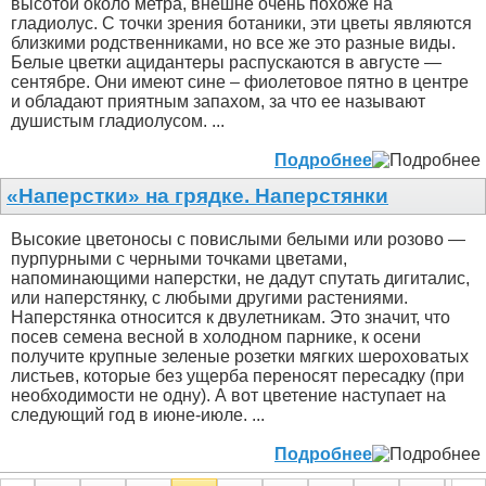
высотой около метра, внешне очень похоже на
гладиолус. С точки зрения ботаники, эти цветы являются
близкими родственниками, но все же это разные виды.
Белые цветки ацидантеры распускаются в августе —
сентябре. Они имеют сине – фиолетовое пятно в центре
и обладают приятным запахом, за что ее называют
душистым гладиолусом. ...
Подробнее
«Наперстки» на грядке. Наперстянки
Высокие цветоносы с повислыми белыми или розово —
пурпурными с черными точками цветами,
напоминающими наперстки, не дадут спутать дигиталис,
или наперстянку, с любыми другими растениями.
Наперстянка относится к двулетникам. Это значит, что
посев семена весной в холодном парнике, к осени
получите крупные зеленые розетки мягких шероховатых
листьев, которые без ущерба переносят пересадку (при
необходимости не одну). А вот цветение наступает на
следующий год в июне-июле. ...
Подробнее