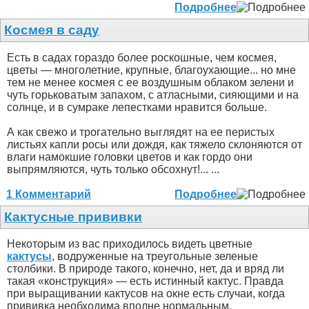
Подробнее
Космея в саду
Есть в садах гораздо более роскошные, чем космея,
цветы — многолетние, крупные, благоухающие... но мне
тем не менее космея с ее воздушным облаком зелени и
чуть горьковатым запахом, с атласными, сияющими и на
солнце, и в сумраке лепестками нравится больше.
А как свежо и трогательно выглядят на ее перистых
листьях капли росы или дождя, как тяжело склоняются от
влаги намокшие головки цветов и как гордо они
выпрямляются, чуть только обсохнут!... ...
1 Комментарий
Подробнее
Кактусные прививки
Некоторым из вас приходилось видеть цветные
кактусы
, водруженные на треугольные зеленые
столбики. В природе такого, конечно, нет, да и вряд ли
такая «конструкция» — есть истинный кактус. Правда
при выращивании кактусов на окне есть случаи, когда
прививка необходима вполне нормальным,