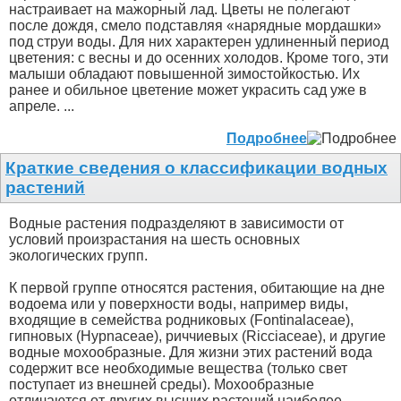
настраивает на мажорный лад. Цветы не полегают
после дождя, смело подставляя «нарядные мордашки»
под струи воды. Для них характерен удлиненный период
цветения: с весны и до осенних холодов. Кроме того, эти
малыши обладают повышенной зимостойкостью. Их
ранее и обильное цветение может украсить сад уже в
апреле. ...
Подробнее
Краткие сведения о классификации водных
растений
Водные растения подразделяют в зависимости от
условий произрастания на шесть основных
экологических групп.
К первой группе относятся растения, обитающие на дне
водоема или у поверхности воды, например виды,
входящие в семейства родниковых (Fontinalaceae),
гипновых (Нурnасеае), риччиевых (Ricciaceae), и другие
водные мохообразные. Для жизни этих растений вода
содержит все необходимые вещества (только свет
поступает из внешней среды). Мохообразные
отличаются от других высших растений наиболее