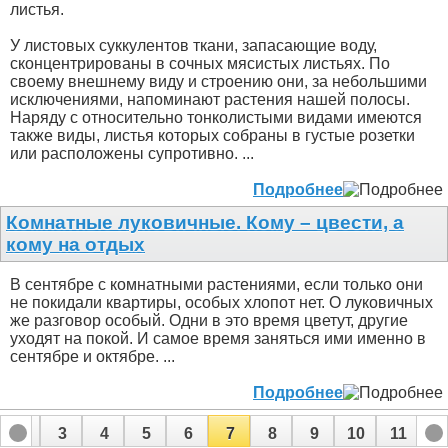
листья.
У листовых суккулентов ткани, запасающие воду,
сконцентрированы в сочных мясистых листьях. По
своему внешнему виду и строению они, за небольшими
исключениями, напоминают растения нашей полосы.
Наряду с относительно тонколистыми видами имеются
также виды, листья которых собраны в густые розетки
или расположены супротивно. ...
Подробнее
Комнатные луковичные. Кому – цвести, а
кому на отдых
В сентябре с комнатными растениями, если только они
не покидали квартиры, особых хлопот нет. О луковичных
же разговор особый. Одни в это время цветут, другие
уходят на покой. И самое время заняться ими именно в
сентябре и октябре. ...
Подробнее
2
3
4
5
6
7
8
9
10
11