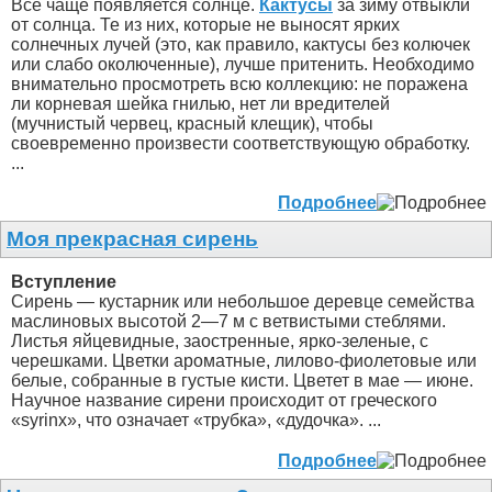
Все чаще появляется солнце.
Кактусы
за зиму отвыкли
от солнца. Те из них, которые не выносят ярких
солнечных лучей (это, как правило, кактусы без колючек
или слабо околюченные), лучше притенить. Необходимо
внимательно просмотреть всю коллекцию: не поражена
ли корневая шейка гнилью, нет ли вредителей
(мучнистый червец, красный клещик), чтобы
своевременно произвести соответствующую обработку.
...
Подробнее
Моя прекрасная сирень
Вступление
Сирень — кустарник или небольшое деревце семейства
маслиновых высотой 2—7 м с ветвистыми стеблями.
Листья яйцевидные, заостренные, ярко-зеленые, с
черешками. Цветки ароматные, лилово-фиолетовые или
белые, собранные в густые кисти. Цветет в мае — июне.
Научное название сирени происходит от греческого
«syrinx», что означает «трубка», «дудочка». ...
Подробнее