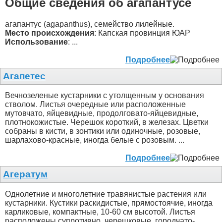
Общие сведения об агапантусе
агапантус (agapanthus), семейство лилейные.
Место происхождения
: Капская провинция ЮАР
Использование
: ...
Подробнее
Агапетес
Вечнозеленые кустарники с утолщенным у основания
стволом. Листья очередные или расположенные
мутовчато, яйцевидные, продолговато-яйцевидные,
плотнокожистые. Черешок короткий, в железах. Цветки
собраны в кисти, в зонтики или одиночные, розовые,
шарлахово-красные, иногда белые с розовым. ...
Подробнее
Агератум
Однолетние и многолетние травянистые растения или
кустарники. Кустики раскидистые, прямостоячие, иногда
карликовые, компактные, 10-60 см высотой. Листья
расположены супротивно, черешковые, городчато-