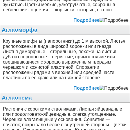
зубчатые. Цветки мелкие, узкотрубчатые, собраны в
небольшие соцветия — корзинки, которые, в свою ...
Подробнее
Аглаоморфа
Крупные эпифиты (папоротники) до 1 м высотой. Листья
расположены в виде широкой воронки или гнезда.
Листья диморфные – стерильные, похожи на листья
дуба и спороносные – перистые, прямостоячие или
свешивающиеся с хорошо выраженным твердым
черешком и кожистой пластиной. Спорангии
расположены рядами в верхней или средней части
пластины по ее краю или на нижней стороне. ...
Подробнее
Аглаонема
Растения с короткими стволиками. Листья яйцевидные
или продолговато-яйцевидные, слегка утолщенные.
Черешки влагалищные у основания. Соцветие —
початок; покрывало белое с внутренней стороны. Цветки
сидячие. Однодомные растения. Встречаются в