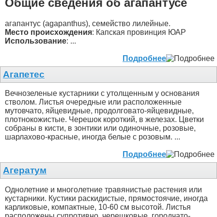
Общие сведения об агапантусе
агапантус (agapanthus), семейство лилейные.
Место происхождения
: Капская провинция ЮАР
Использование
: ...
Подробнее
Агапетес
Вечнозеленые кустарники с утолщенным у основания
стволом. Листья очередные или расположенные
мутовчато, яйцевидные, продолговато-яйцевидные,
плотнокожистые. Черешок короткий, в железах. Цветки
собраны в кисти, в зонтики или одиночные, розовые,
шарлахово-красные, иногда белые с розовым. ...
Подробнее
Агератум
Однолетние и многолетние травянистые растения или
кустарники. Кустики раскидистые, прямостоячие, иногда
карликовые, компактные, 10-60 см высотой. Листья
расположены супротивно, черешковые, городчато-