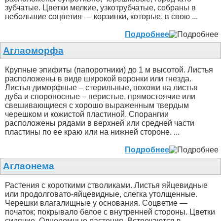
зубчатые. Цветки мелкие, узкотрубчатые, собраны в
небольшие соцветия — корзинки, которые, в свою ...
Подробнее
Аглаоморфа
Крупные эпифиты (папоротники) до 1 м высотой. Листья
расположены в виде широкой воронки или гнезда.
Листья диморфные – стерильные, похожи на листья
дуба и спороносные – перистые, прямостоячие или
свешивающиеся с хорошо выраженным твердым
черешком и кожистой пластиной. Спорангии
расположены рядами в верхней или средней части
пластины по ее краю или на нижней стороне. ...
Подробнее
Аглаонема
Растения с короткими стволиками. Листья яйцевидные
или продолговато-яйцевидные, слегка утолщенные.
Черешки влагалищные у основания. Соцветие —
початок; покрывало белое с внутренней стороны. Цветки
сидячие. Однодомные растения. Встречаются в