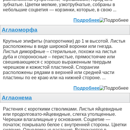
зубчатые. Цветки мелкие, узкотрубчатые, собраны в
небольшие соцветия — корзинки, которые, в свою ...
Подробнее
Аглаоморфа
Крупные эпифиты (папоротники) до 1 м высотой. Листья
расположены в виде широкой воронки или гнезда.
Листья диморфные – стерильные, похожи на листья
дуба и спороносные – перистые, прямостоячие или
свешивающиеся с хорошо выраженным твердым
черешком и кожистой пластиной. Спорангии
расположены рядами в верхней или средней части
пластины по ее краю или на нижней стороне. ...
Подробнее
Аглаонема
Растения с короткими стволиками. Листья яйцевидные
или продолговато-яйцевидные, слегка утолщенные.
Черешки влагалищные у основания. Соцветие —
початок; покрывало белое с внутренней стороны. Цветки
сидячие. Однодомные растения. Встречаются в