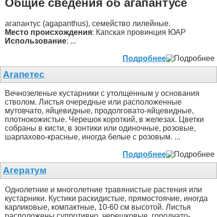
Общие сведения об агапантусе
агапантус (agapanthus), семейство лилейные.
Место происхождения
: Капская провинция ЮАР
Использование
: ...
Подробнее
Агапетес
Вечнозеленые кустарники с утолщенным у основания
стволом. Листья очередные или расположенные
мутовчато, яйцевидные, продолговато-яйцевидные,
плотнокожистые. Черешок короткий, в железах. Цветки
собраны в кисти, в зонтики или одиночные, розовые,
шарлахово-красные, иногда белые с розовым. ...
Подробнее
Агератум
Однолетние и многолетние травянистые растения или
кустарники. Кустики раскидистые, прямостоячие, иногда
карликовые, компактные, 10-60 см высотой. Листья
расположены супротивно, черешковые, городчато-