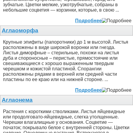
зубчатые. Цветки мелкие, узкотрубчатые, собраны в
небольшие соцветия — корзинки, которые, в свою ...
Подробнее
Аглаоморфа
Крупные эпифиты (папоротники) до 1 м высотой. Листья
расположены в виде широкой воронки или гнезда.
Листья диморфные – стерильные, похожи на листья
дуба и спороносные – перистые, прямостоячие или
свешивающиеся с хорошо выраженным твердым
черешком и кожистой пластиной. Спорангии
расположены рядами в верхней или средней части
пластины по ее краю или на нижней стороне. ...
Подробнее
Аглаонема
Растения с короткими стволиками. Листья яйцевидные
или продолговато-яйцевидные, слегка утолщенные.
Черешки влагалищные у основания. Соцветие —
початок; покрывало белое с внутренней стороны. Цветки
сидячие. Однодомные растения. Встречаются в