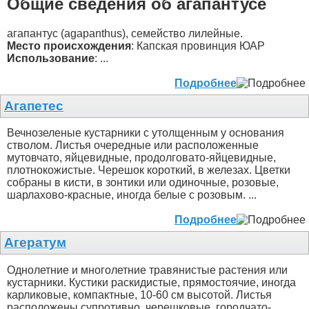
Общие сведения об агапантусе
агапантус (agapanthus), семейство лилейные.
Место происхождения
: Капская провинция ЮАР
Использование
: ...
Подробнее
Агапетес
Вечнозеленые кустарники с утолщенным у основания
стволом. Листья очередные или расположенные
мутовчато, яйцевидные, продолговато-яйцевидные,
плотнокожистые. Черешок короткий, в железах. Цветки
собраны в кисти, в зонтики или одиночные, розовые,
шарлахово-красные, иногда белые с розовым. ...
Подробнее
Агератум
Однолетние и многолетние травянистые растения или
кустарники. Кустики раскидистые, прямостоячие, иногда
карликовые, компактные, 10-60 см высотой. Листья
расположены супротивно, черешковые, городчато-