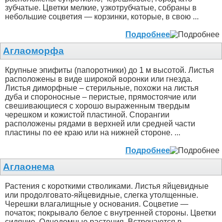
зубчатые. Цветки мелкие, узкотрубчатые, собраны в
небольшие соцветия — корзинки, которые, в свою ...
Подробнее
Аглаоморфа
Крупные эпифиты (папоротники) до 1 м высотой. Листья
расположены в виде широкой воронки или гнезда.
Листья диморфные – стерильные, похожи на листья
дуба и спороносные – перистые, прямостоячие или
свешивающиеся с хорошо выраженным твердым
черешком и кожистой пластиной. Спорангии
расположены рядами в верхней или средней части
пластины по ее краю или на нижней стороне. ...
Подробнее
Аглаонема
Растения с короткими стволиками. Листья яйцевидные
или продолговато-яйцевидные, слегка утолщенные.
Черешки влагалищные у основания. Соцветие —
початок; покрывало белое с внутренней стороны. Цветки
сидячие. Однодомные растения. Встречаются в