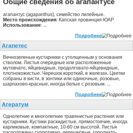
Общие сведения об агапантусе
агапантус (agapanthus), семейство лилейные.
Место происхождения
: Капская провинция ЮАР
Использование
: ...
Подробнее
Агапетес
Вечнозеленые кустарники с утолщенным у основания
стволом. Листья очередные или расположенные
мутовчато, яйцевидные, продолговато-яйцевидные,
плотнокожистые. Черешок короткий, в железах. Цветки
собраны в кисти, в зонтики или одиночные, розовые,
шарлахово-красные, иногда белые с розовым. ...
Подробнее
Агератум
Однолетние и многолетние травянистые растения или
кустарники. Кустики раскидистые, прямостоячие, иногда
карликовые, компактные, 10-60 см высотой. Листья
расположены супротивно, черешковые, городчато-