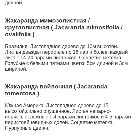
длиной.
Жакаранда мимозолистная /
круглолистная ( Jacaranda mimosifolia /
ovalifolia )
Бразилия. Листопадное дерево до 10м высотой.
Листья дважды перистые по 16 пар и более; каждый
лист с 14-24 парами листочков. Соцветие метелка.
Голубые с белыми пятнами цветки 5см длиной и 3см
шириной.
Жакаранда войлочная ( Jacaranda
tomentosa )
Южная Америка. Листопадное дерево до 15
высотой,сильно опушенное. Листья непарно-
перистыесложные с 4 парами листочков и 4-5 парами
перистояйцевидных долей. Соцветие метелка.
Пурпурные цветки.