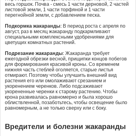
весь горшок. Почва - смесь 1 части дерновой, 2 частей
листовой земли, 1 части торфяной и 1 части
перегнойной земли, с добавлением песка.
Подкормка
жакаранды
: В период роста с апреля по
август, раз в месяц жакаранду подкармливают
специальными комплексными удобрениями для
цветущих комнатных растений.
Подрезание
жакаранды
: Жакаранда требует
ежегодной обрезки весной, прищипки концов побегов
для формирования красивой кроны. Со временем
нижняя часть стеблей оголяется, старые листья
отмирают. Поэтому чтобы улучшить внешний вид
растения его или омолаживают срезанием и
укоренением черенков. Либо подсаживают
укорененные черенки к старому растению. Чтобы
крона развивалась равномерно и была хорошо
облиствленной, позаботьтесь, чтобы освещение было
равномерным, а не только сверху или с боку.
Вредители и болезни жакаранды