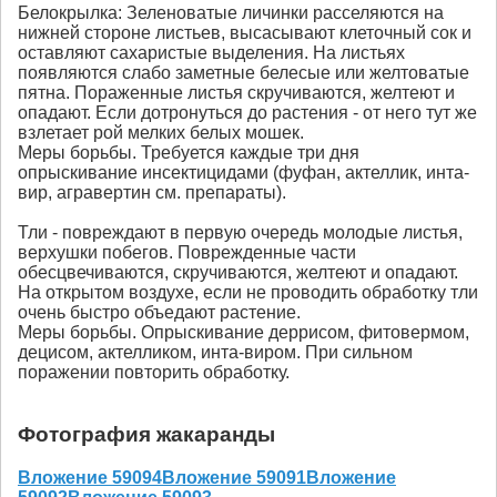
Белокрылка: Зеленоватые личинки расселяются на
нижней стороне листьев, высасывают клеточный сок и
оставляют сахаристые выделения. На листьях
появляются слабо заметные белесые или желтоватые
пятна. Пораженные листья скручиваются, желтеют и
опадают. Если дотронуться до растения - от него тут же
взлетает рой мелких белых мошек.
Меры борьбы. Требуется каждые три дня
опрыскивание инсектицидами (фуфан, актеллик, инта-
вир, агравертин см. препараты).
Тли - повреждают в первую очередь молодые листья,
верхушки побегов. Поврежденные части
обесцвечиваются, скручиваются, желтеют и опадают.
На открытом воздухе, если не проводить обработку тли
очень быстро объедают растение.
Меры борьбы. Опрыскивание деррисом, фитовермом,
децисом, актелликом, инта-виром. При сильном
поражении повторить обработку.
Фотография жакаранды
Вложение 59094
Вложение 59091
Вложение