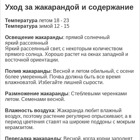
Уход за жакарандой и содержание
Температура
летом 18 - 23
Температура
зимой 12 - 15
Освещение жакаранды
: прямой солнечный
яркий рассеянный
Яркий рассеянный свет, с некоторым количеством
прямого солнца. Хорошо растет на окнах западной и
восточной ориентации.
Полив
жакаранды
: Весной и летом обильный, с осени
более умеренный. Почва должна быть все время
влажноватой. Избегайте лишней сырости.
Размножение
жакаранды
: Стеблевыми черенками
летом. Семенами весной.
Влажность воздуха
: Жакаранда любит влажный
воздух, поэтому растение регулярно опрыскивают, а в
период цветения ставят на широкие поддоны с мокрым
керамзитом.
Пересадка
жакаранды
: Весной, когда корни заполнят