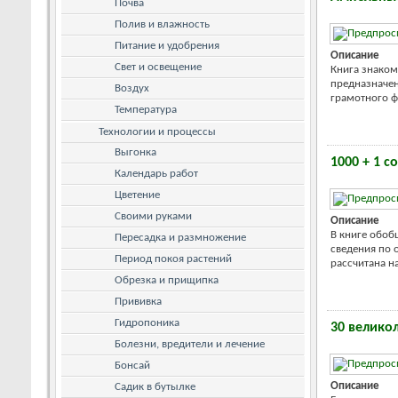
Почва
Полив и влажность
Питание и удобрения
Описание
Свет и освещение
Книга знаком
предназначен
Воздух
грамотного ф
Температура
Технологии и процессы
Выгонка
1000 + 1 
Календарь работ
Цветение
Своими руками
Описание
В книге обоб
Пересадка и размножение
сведения по 
Период покоя растений
рассчитана на
Обрезка и прищипка
Прививка
Гидропоника
30 велико
Болезни, вредители и лечение
Бонсай
Описание
Садик в бутылке