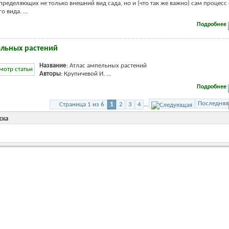
пределяющих не только внешний вид сада, но и (что так же важно) сам процесс
 вида. ...
Подробнее
ельных растений
Название
: Атлас ампельных растений
Авторы
: Крупичевой И. ...
Подробнее
Последняя
Страница 1 из 6
1
2
3
4
...
ска