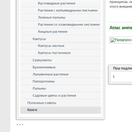
принципах, о
Кустовидные растения
этого внешнего
Растения с копьевидными листьями
Ложные пальмы
Растения со злаковидными листьями
Атлас амп
Хищные растения
Кактусы
Кактусы лесные
Кактусы пустынные
Суккуленты
Бромелиевые
Пуш подпи
Луковичные растения
1
Папоротники
Пальмы
Садовые цветы и растения
Полезные советы
Книги
*
*
*