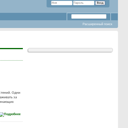
Расширенный поиск
стений. Одни
аживать за
чинающих