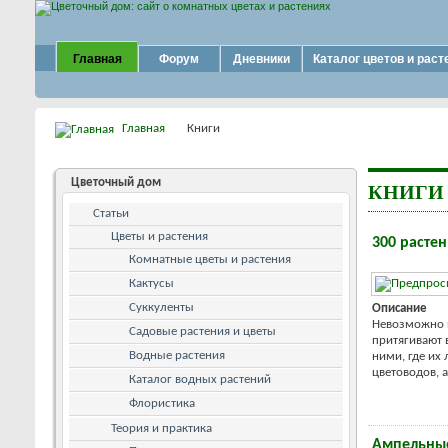
Главная
Форум
Дневники
Каталог цветов и раст
Главная
Книги
Цветочный дом
КНИГИ
Статьи
Цветы и растения
300 расте
Комнатные цветы и растения
Кактусы
Суккуленты
Описание
Невозможно п
Садовые растения и цветы
притягивают 
Водные растения
ними, где их
цветоводов, 
Каталог водных растений
Флористика
Теория и практика
Ампельные