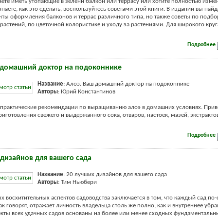
аете иметь утопающие в зелени балкон или террасу или хотите полностью изме
знаете, как это сделать, воспользуйтесь советами этой книги. В издании вы найд
нты оформления балконов и террас различного типа, но также советы по подбо
астений, по цветочной колористике и уходу за растениями. Для широкого круга
Подробнее
 домашний доктор на подоконнике
Название
: Алоэ. Ваш домашний доктор на подоконнике
Авторы
: Юрий Константинов
 практические рекомендации по выращиванию алоэ в домашних условиях. Прив
риготовления свежего и выдержанного сока, отваров, настоек, мазей, экстракто
Подробнее
 дизайнов для вашего сада
Название
: 20 лучших дизайнов для вашего сада
Авторы
: Тим Ньюбери
х восхитительных аспектов садоводства заключается в том, что каждый сад по
ак говорят, отражает личность владельца столь же полно, как и внутреннее убра
екты всех удачных садов основаны на более или менее сходных фундаментальн