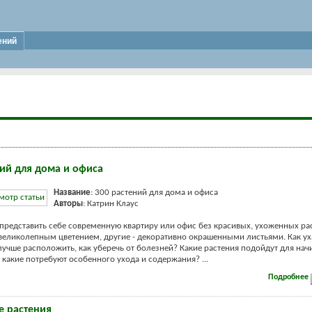
ений
ний для дома и офиса
Название
: 300 растений для дома и офиса
Авторы
: Катрин Клаус
редставить себе современную квартиру или офис без красивых, ухоженных ра
великолепным цветением, другие - декоративно окрашенными листьями. Как ух
 лучше расположить, как уберечь от болезней? Какие растения подойдут для на
а какие потребуют особенного ухода и содержания? ...
Подробнее
 растения