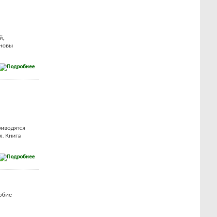
й,
сновы
риводятся
х. Книга
обие