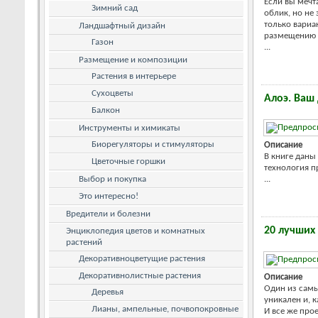
Если вы мечт
Зимний сад
облик, но не 
только вариа
Ландшафтный дизайн
размещению р
Газон
...
Размещение и композиции
Растения в интерьере
Сухоцветы
Алоэ. Ваш
Балкон
Инструменты и химикаты
Биорегуляторы и стимуляторы
Описание
В книге даны
Цветочные горшки
технология п
Выбор и покупка
...
Это интересно!
Вредители и болезни
20 лучших
Энциклопедия цветов и комнатных
растений
Декоративноцветущие растения
Декоративнолистные растения
Описание
Один из самы
Деревья
уникален и, к
Лианы, ампельные, почвопокровные
И все же про