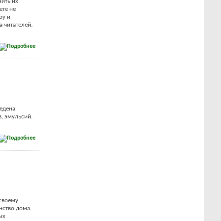
нить их
ете не
ру и
 читателей.
едена
в, эмульсий.
-своему
нство дома.
ых