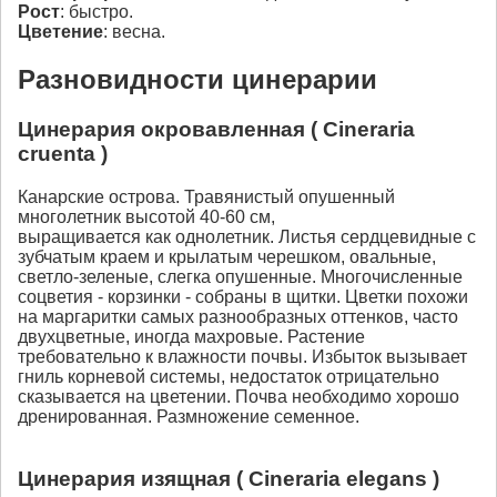
Рост
: быстро.
Цветение
: весна.
Разновидности цинерарии
Цинерария окровавленная ( Cineraria
cruenta )
Канарские острова. Травянистый опушенный
многолетник высотой 40-60 см,
выращивается как однолетник. Листья сердцевидные с
зубчатым краем и крылатым черешком, овальные,
светло-зеленые, слегка опушенные. Многочисленные
соцветия - корзинки - собраны в щитки. Цветки похожи
на маргаритки самых разнообразных оттенков, часто
двухцветные, иногда махровые. Растение
требовательно к влажности почвы. Избыток вызывает
гниль корневой системы, недостаток отрицательно
сказывается на цветении. Почва необходимо хорошо
дренированная. Размножение семенное.
Цинерария изящная ( Cineraria elegans )