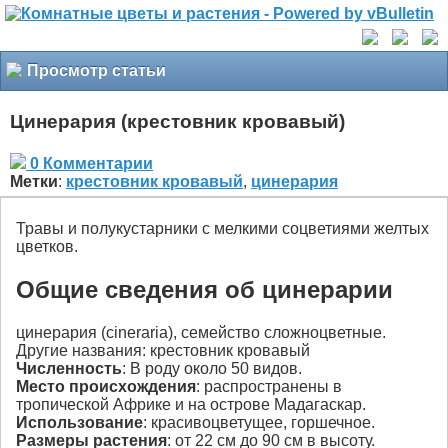
Просмотр статьи
Цинерария (крестовник кровавый)
0 Комментарии
Метки
:
крестовник кровавый
,
цинерария
Травы и полукустарники с мелкими соцветиями желтых
цветков.
Общие сведения об цинерарии
цинерария (cineraria), семейство сложноцветные.
Другие названия: крестовник кровавый
Численность
: В роду около 50 видов.
Место происхождения
: распространены в
тропической Африке и на острове Мадагаскар.
Использование
: красивоцветущее, горшечное.
Размеры растения
: от 22 см до 90 см в высоту.