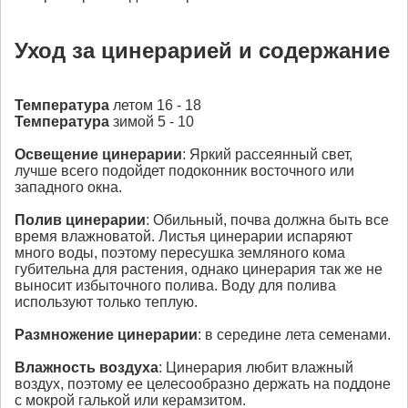
Уход за цинерарией и содержание
Температура
летом 16 - 18
Температура
зимой 5 - 10
Освещение
цинерарии
: Яркий рассеянный свет,
лучше всего подойдет подоконник восточного или
западного окна.
Полив
цинерарии
: Обильный, почва должна быть все
время влажноватой. Листья цинерарии испаряют
много воды, поэтому пересушка земляного кома
губительна для растения, однако цинерария так же не
выносит избыточного полива. Воду для полива
используют только теплую.
Размножение
цинерарии
: в середине лета семенами.
Влажность воздуха
: Цинерария любит влажный
воздух, поэтому ее целесообразно держать на поддоне
с мокрой галькой или керамзитом.