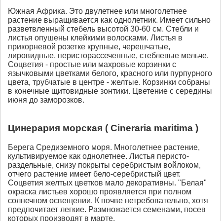
Южная Африка. Это двулетнее или многолетнее
растение выращивается как однолетник. Имеет сильно
разветвленный стебель высотой 30-60 см. Стебли и
листья опушены клейкими волосками. Листья в
прикорневой розетке крупные, черешчатые,
лировидные, перисторассеченные, стеблевые мельче.
Соцветия - простые или махровые корзинки с
язычковыми цветками белого, красного или пурпурного
цвета, трубчатые в центре - желтые. Корзинки собраны
в конечные щитовидные зонтики. Цветение с середины
июня до заморозков.
Цинерария морская ( Cineraria maritima )
Берега Средиземного моря. Многолетнее растение,
культивируемое как однолетнее. Листья перисто-
раздельные, снизу покрыты серебристым войлоком,
отчего растение имеет бело-серебристый цвет.
Соцветия желтых цветков мало декоративны. "Белая"
окраска листьев хорошо проявляется при полном
солнечном освещении. К почве нетребовательно, хотя
предпочитает легкие. Размножается семенами, посев
которых производят в марте.