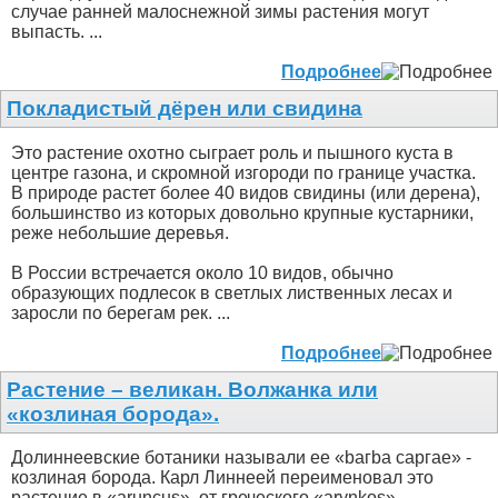
случае ранней малоснежной зимы растения могут
выпасть. ...
Подробнее
Покладистый дёрен или свидина
Это растение охотно сыграет роль и пышного куста в
центре газона, и скромной изгороди по границе участка.
В природе растет более 40 видов свидины (или дерена),
большинство из которых довольно крупные кустарники,
реже небольшие деревья.
В России встречается около 10 видов, обычно
образующих подлесок в светлых лиственных лесах и
заросли по берегам рек. ...
Подробнее
Растение – великан. Волжанка или
«козлиная борода».
Долиннеевские ботаники называли ее «bагbа саргае» -
козлиная борода. Карл Линнеей переименовал это
растение в «aruncus», от греческого «arynkos».