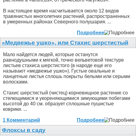
В настоящее время насчитывается около 12 видов
травянистых многолетних растений, распространенных
в умеренных районах Северного полушария. ...
Подробнее
«Медвежье ушко», или Стахис шерстистый
Мало найдется людей, которые останутся
равнодушными к мягкой, точно вельветовой текстуре
листьев стахиса шерстистого (в народе еще его
называют «медвежье ушко»). Густые овальные и
ланцетные листья сплошь покрыты белыми или серыми
волосками.
Стахис шерстистый (чистец) корневищное растение со
стелющимися и укореняющимися зимующими побегами
высотой до 40 см. образует сплошные пушистые
коврики. ...
1 Комментарий
Подробнее
Флоксы в саду