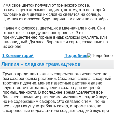
Имя свое цветок получил от греческого слова,
означающего «пламя», видимо, потому, что во второй
половине дня цветки их словно светятся на солнце.
Цветник из флоксов будет нарядным с мая по сентябрь.
Начнем с флоксов, цветущих в мае-начале июня. Они
относятся к разряду почвопокровных. Это
преимущественно горные виды: флоксы субулята, или
шиловидный, Дугласа, бореалис и сорта, созданные на
их основе. ...
1 Комментарий
Подробнее
Липпия – сладкая трава ацтеков
Трудно представить жизнь современного человечества
без сахароносных растений. Сахарная свекла, сахарный
тростник и другие, менее известные растения давно
служат источником получения сахара для пищевой
промышленности. В последнее время уделяется все
большее внимание растениям, имеющим сладкий вкус,
но не содержащим сахаров. Это связано с тем, что не
все люди могут употреблять сахар, и, кроме того, не
сахароносные подсластители создают сладкий вкус при