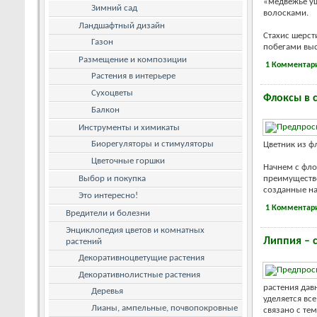
«медвежье уш
Зимний сад
волосками.
Ландшафтный дизайн
Стахис шерс
Газон
побегами выс
Размещение и композиции
1 Комментар
Растения в интерьере
Сухоцветы
Флоксы в 
Балкон
Инструменты и химикаты
Биорегуляторы и стимуляторы
Цветник из ф
Цветочные горшки
Начнем с фло
Выбор и покупка
преимуществе
созданные на 
Это интересно!
1 Комментар
Вредители и болезни
Энциклопедия цветов и комнатных
Липпия – 
растений
Декоративноцветущие растения
Декоративнолистные растения
растения дав
Деревья
уделяется вс
Лианы, ампельные, почвопокровные
связано с тем