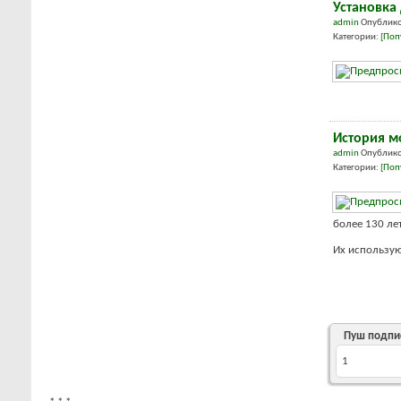
Установка
admin
Опублико
Категории:
[Поп
История м
admin
Опублико
Категории:
[Поп
более 130 ле
Их используют
Пуш подпи
1