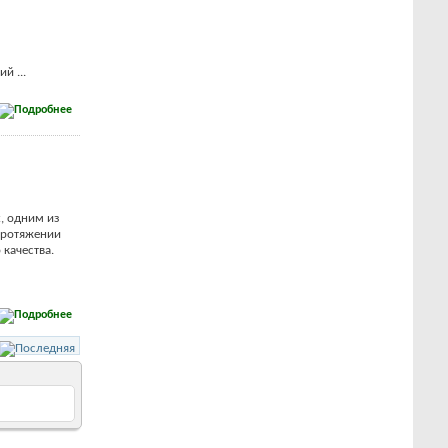
й ...
, одним из
 протяжении
 качества.