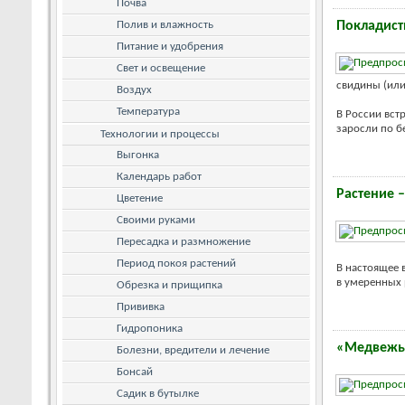
Почва
Полив и влажность
Покладист
Питание и удобрения
Свет и освещение
свидины (или
Воздух
Температура
В России вст
заросли по бе
Технологии и процессы
Выгонка
Календарь работ
Растение 
Цветение
Своими руками
Пересадка и размножение
Период покоя растений
В настоящее 
в умеренных 
Обрезка и прищипка
Прививка
Гидропоника
«Медвежье
Болезни, вредители и лечение
Бонсай
Садик в бутылке