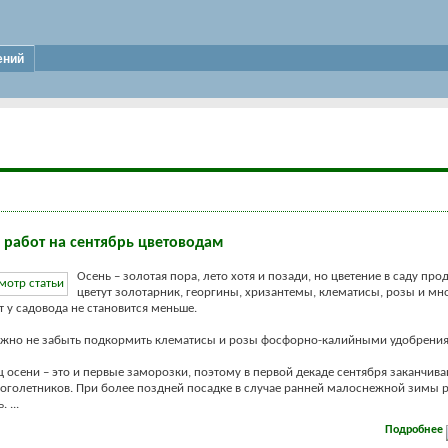
ений
 работ на сентябрь цветоводам
Осень – золотая пора, лето хотя и позади, но цветение в саду про
цветут золотарник, георгины, хризантемы, клематисы, розы и мн
т у садовода не становится меньше.
ужно не забыть подкормить клематисы и розы фосфорно-калийными удобрени
 осени – это и первые заморозки, поэтому в первой декаде сентября заканчива
оголетников. При более поздней посадке в случае ранней малоснежной зимы 
 ...
Подробнее