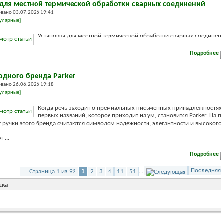
 для местной термической обработки сварных соединений
вано 03.07.2026 19:41
улярные]
Установка для местной термической обработки сварных соединени
Подробнее
одного бренда Parker
вано 26.06.2026 19:18
улярные]
Когда речь заходит о премиальных письменных принадлежностях
первых названий, которое приходит на ум, становится Parker. На
т ручки этого бренда считаются символом надежности, элегантности и высокого
 ...
Подробнее
Последняя
Страница 1 из 92
1
2
3
4
11
51
...
ска