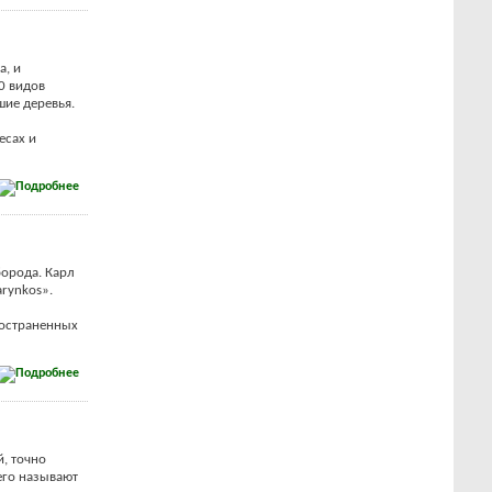
а, и
0 видов
шие деревья.
есах и
борода. Карл
arynkos».
ространенных
, точно
 его называют