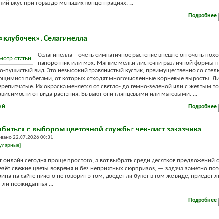
кий вкус при гораздо меньших концентрациях. ...
Подробнее
«клубочек». Селагинелла
Селагинелла – очень симпатичное растение внешне он очень похо
папоротник или мох. Мягкие мелки листочки различной формы п
о-пушистый вид. Это невысокий травянистый кустик, преимущественно со сте
имися побегами, от которых отходят многочисленные корневые выросты. Ли
ерепитчатые. Их окраска меняется от светло- до темно-зеленой или с желтым т
ависимости от вида растения. Бывают они глянцевыми или матовыми. ...
ий
Подробнее
ибиться с выбором цветочной службы: чек-лист заказчика
вано 22.07.2026 00:31
улярные]
ет онлайн сегодня проще простого, а вот выбрать среди десятков предложений 
езёт свежие цветы вовремя и без неприятных сюрпризов, — задача заметно пот
ина на сайте ничего не говорит о том, доедет ли букет в том же виде, приедет 
 ли неожиданная ...
Подробнее