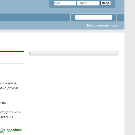
Расширенный поиск
должается:
огие другие
ями.
ют деление и
растения