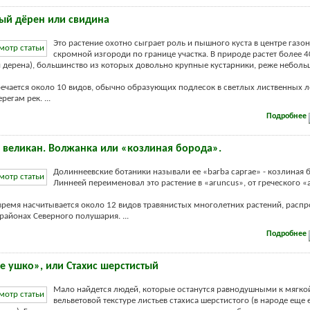
ый дёрен или свидина
Это растение охотно сыграет роль и пышного куста в центре газон
скромной изгороди по границе участка. В природе растет более 4
 дерена), большинство из которых довольно крупные кустарники, реже неболь
речается около 10 видов, обычно образующих подлесок в светлых лиственных л
регам рек. ...
Подробнее
– великан. Волжанка или «козлиная борода».
Долиннеевские ботаники называли ее «bагbа саргае» - козлиная 
Линнеей переименовал это растение в «aruncus», от греческого «
время насчитывается около 12 видов травянистых многолетних растений, расп
районах Северного полушария. ...
Подробнее
 ушко», или Стахис шерстистый
Мало найдется людей, которые останутся равнодушными к мягкой
вельветовой текстуре листьев стахиса шерстистого (в народе еще