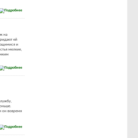
ж на
ридают ей
лющимися и
стья мелкие,
онким
службу,
оньше.
ли он вовремя