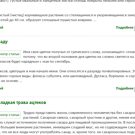
ко»). Густые овальные и ланцетные листья сплошь покрыты белыми или серы
тистый (чистец) корневищное растение со стелющимися и укореняющимися з
отой до 40 см. образует сплошные пушистые коврики. ...
ий
Подробнее
саду
Имя свое цветок получил от греческого слова, означающего «пла
потому, что во второй половине дня цветки их словно светятся на
локсов будет нарядным с мая по сентябрь.
ксов, цветущих в мае-начале июня. Они относятся к разряду почвопокровных. Э
нно горные виды: флоксы субулята, или шиловидный, Дугласа, бореалис и сор
их основе. ...
ий
Подробнее
сладкая трава ацтеков
Трудно представить жизнь современного человечества без сахар
растений. Сахарная свекла, сахарный тростник и другие, менее и
но служат источником получения сахара для пищевой промышленности. В посл
е большее внимание растениям, имеющим сладкий вкус, но не содержащим саха
, что не все люди могут употреблять сахар, и, кроме того, не сахароносные под