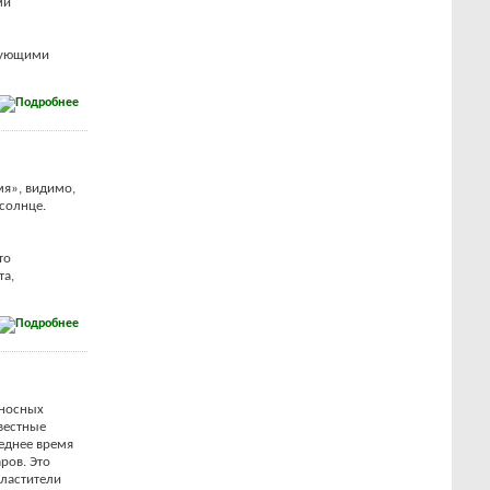
ми
имующими
мя», видимо,
 солнце.
то
та,
оносных
звестные
еднее время
ров. Это
сластители