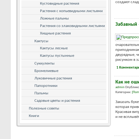
создают слад
Кустовидные растения
Растения с копьевидными листьями
Ложные пальмы
Забавный 
Растения со злаковидными листьями
Хищные растения
Кактусы
очаровательн
Кактусы лесные
приподнимающ
двурядные, ч
Кактусы пустынные
рисунком в з
Суккуленты
1 Комментар
Бромелиевые
Луковичные растения
Как не ош
Папоротники
admin
Опублико
Категории:
[Поп
Пальмы
Садовые цветы и растения
Заказать бук
которая прив
Полезные советы
Красивая витр
Книги
и не всплывёт