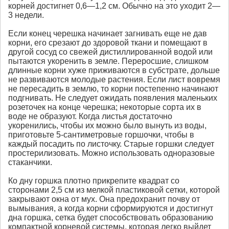
корней достигнет 0,6—1,2 см. Обычно на это уходит 2—
3 недели.
Если конец черешка начинает загнивать еще не дав
корни, его срезают до здоровой ткани и помещают в
другой сосуд со свежей дистиллированной водой или
пытаются укоренить в земле. Переросшие, слишком
длинные корни хуже приживаются в субстрате, дольше
не развиваются молодые растения. Если лист вовремя
не пересадить в землю, то корни постепенно начинают
подгнивать. Не следует ожидать появления маленьких
розеточек на конце черешка; некоторые сорта их в
воде не образуют. Когда листья достаточно
укоренились, чтобы их можно было вынуть из воды,
приготовьте 5-сантиметровые горшочки, чтобы в
каждый посадить по листочку. Старые горшки следует
простерилизовать. Можно использовать одноразовые
стаканчики.
Ко дну горшка плотно прикрепите квадрат со
сторонами 2,5 см из мелкой пластиковой сетки, которой
закрывают окна от мух. Она предохранит почву от
вымывания, а когда корни сформируются и достигнут
дна горшка, сетка будет способствовать образованию
компактной корневой системы, которая легко выйдет