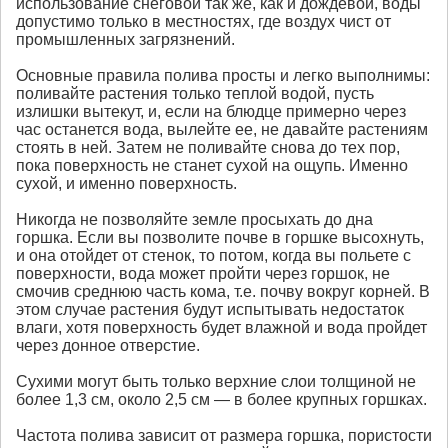
использование снеговой так же, как и дождевой, воды
допустимо только в местностях, где воздух чист от
промышленных загрязнений.
Основные правила полива просты и легко выполнимы:
поливайте растения только теплой водой, пусть
излишки вытекут, и, если на блюдце примерно через
час останется вода, вылейте ее, не давайте растениям
стоять в ней. Затем не поливайте снова до тех пор,
пока поверхность не станет сухой на ощупь. Именно
сухой, и именно поверхность.
Никогда не позволяйте земле просыхать до дна
горшка. Если вы позволите почве в горшке высохнуть,
и она отойдет от стенок, то потом, когда вы польете с
поверхности, вода может пройти через горшок, не
смочив среднюю часть кома, т.е. почву вокруг корней. В
этом случае растения будут испытывать недостаток
влаги, хотя поверхность будет влажной и вода пройдет
через донное отверстие.
Сухими могут быть только верхние слои толщиной не
более 1,3 см, около 2,5 см — в более крупных горшках.
Частота полива зависит от размера горшка, пористости