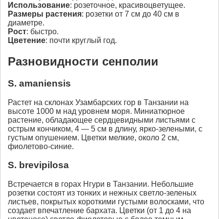
Использование
: розеточное, красивоцветущее.
Размеры растения
: розетки от 7 см до 40 см в
диаметре.
Рост
: быстро.
Цветение
: почти круглый год.
Разновидности сенполии
S. amaniensis
Растет на склонах Узамбарских гор в Танзании на
высоте 1000 м над уровнем моря. Миниатюрное
растение, обладающее сердцевидными листьями с
острым кончиком, 4 — 5 см в длину, ярко-зелеными, с
густым опушением. Цветки мелкие, около 2 см,
фиолетово-синие.
S. brevipilosa
Встречается в горах Нгури в Танзании. Небольшие
розетки состоят из тонких и нежных светло-зеленых
листьев, покрытых короткими густыми волосками, что
создает впечатление бархата. Цветки (от 1 до 4 на