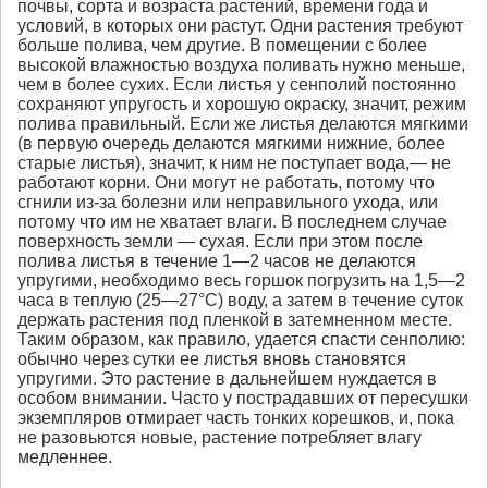
почвы, сорта и возраста растений, времени года и
условий, в которых они растут. Одни растения требуют
больше полива, чем другие. В помещении с более
высокой влажностью воздуха поливать нужно меньше,
чем в более сухих. Если листья у сенполий постоянно
сохраняют упругость и хорошую окраску, значит, режим
полива правильный. Если же листья делаются мягкими
(в первую очередь делаются мягкими нижние, более
старые листья), значит, к ним не поступает вода,— не
работают корни. Они могут не работать, потому что
сгнили из-за болезни или неправильного ухода, или
потому что им не хватает влаги. В последнем случае
поверхность земли — сухая. Если при этом после
полива листья в течение 1—2 часов не делаются
упругими, необходимо весь горшок погрузить на 1,5—2
часа в теплую (25—27°С) воду, а затем в течение суток
держать растения под пленкой в затемненном месте.
Таким образом, как правило, удается спасти сенполию:
обычно через сутки ее листья вновь становятся
упругими. Это растение в дальнейшем нуждается в
особом внимании. Часто у пострадавших от пересушки
экземпляров отмирает часть тонких корешков, и, пока
не разовьются новые, растение потребляет влагу
медленнее.