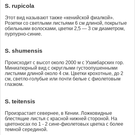
S. rupicola
Этот вид называют также «кенийской фиалкой».
Розетки со светлыми листьями 6 см длиной, покрытые
обильными волосками, цветки 2,5 — 3 см диаметром,
пурпурно-синие.
S. shumensis
Происходит с высот около 2000 м с Узамбарских гор.
Миниатюрный вид с округлыми густоопушенными
листьями длиной около 4 см. Цветки крохотные, до 2
см, светло-голубые или почти белые с фиолетовым
глазком.
S. teitensis
Произрастает севернее, в Кении. Ложковидные
блестящие листья с красной нижней стороной. На
цветоносах по 1 - 2 сине-фиолетовых цветка с более
темной серединой.