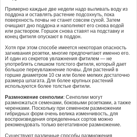
Примерно каждые две недели надо выливать воду из
поддона и оставлять растение подсохнуть, пока
поверхность почвы не станет совсем сухой. Затем
очищают дно поддона и наполняют его снова водой
или раствором. Горшок снова ставят на подставку и
конец фитиля опускают в поддон.
Хотя при этом способе имеется некоторая опасность
загнивания розетки, многие предпочитают именно его.
И один из секретов увлажнения фитилем — не
употреблять слишком толстого фитиля, который дает
большое переувлажнение почвы. Для растений в
горшке диаметром 10 см или более мелких достаточно
размера шпагата. Для более крупных растений
используются более толстые фитили.
Размножение
сенполии
: Сенполии могут
размножаться семенами, боковыми розетками, а также
черенками. Поскольку при семенном размножении
гибридных форм очень велика изменчивость, для
воспроизведения определенных сортов можно
рекомендовать только вегетативное размножение.
Существуют различные способы размножения