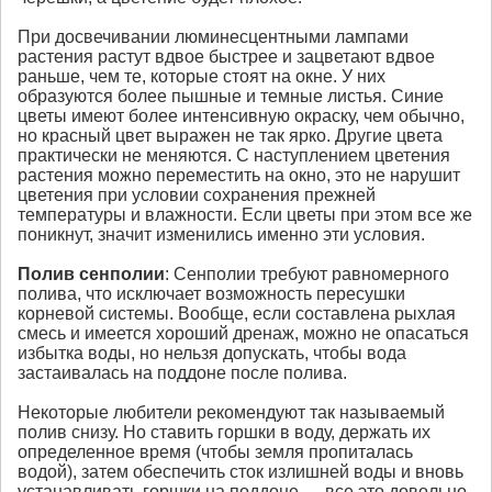
При досвечивании люминесцентными лампами
растения растут вдвое быстрее и зацветают вдвое
раньше, чем те, которые стоят на окне. У них
образуются более пышные и темные листья. Синие
цветы имеют более интенсивную окраску, чем обычно,
но красный цвет выражен не так ярко. Другие цвета
практически не меняются. С наступлением цветения
растения можно переместить на окно, это не нарушит
цветения при условии сохранения прежней
температуры и влажности. Если цветы при этом все же
поникнут, значит изменились именно эти условия.
Полив
сенполии
: Сенполии требуют равномерного
полива, что исключает возможность пересушки
корневой системы. Вообще, если составлена рыхлая
смесь и имеется хороший дренаж, можно не опасаться
избытка воды, но нельзя допускать, чтобы вода
застаивалась на поддоне после полива.
Некоторые любители рекомендуют так называемый
полив снизу. Но ставить горшки в воду, держать их
определенное время (чтобы земля пропиталась
водой), затем обеспечить сток излишней воды и вновь
устанавливать горшки на поддоне — все это довольно