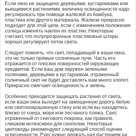
Если окно не защищено деревьями, кустарниками или
вьющимися растениями, величину освещенности надо
регулировать при помощи жалюзей из бамбука,
пластика или другого материала. Жалюзи прекрасно
подходят для этой цели, если с изменением положения
солнца изменять наклон их пластин. Некоторые
считают, что полупрозрачные пластиковые шторы
хорошо регулируют поток света.
Следует помнить, что свет, попадающий в ваши окна,
это не только прямые солнечные лучи. Часть его
отражается от плоских поверхностей окружающих
предметов. Если ваш дом окружен зелеными
полянами, деревьями и кустарником, отраженный
солнечный свет не будет доставлять вам много хлопот.
Прекрасно смягчает освещенность и зелень.
Особенно приходится защищать растения от света,
если ваши окна выходят на замощенную дорогу, белую
или светлоокрашенную стену или если вы находитесь
близко от озера, моря или песчаного пляжа. Свет,
отраженный от снегового покрова, как правило,
слишком интенсивен для сенполии. Некоторые
цветоводы рекомендуют следующий способ оценки
освещенности. Руку нужно держать над растением на