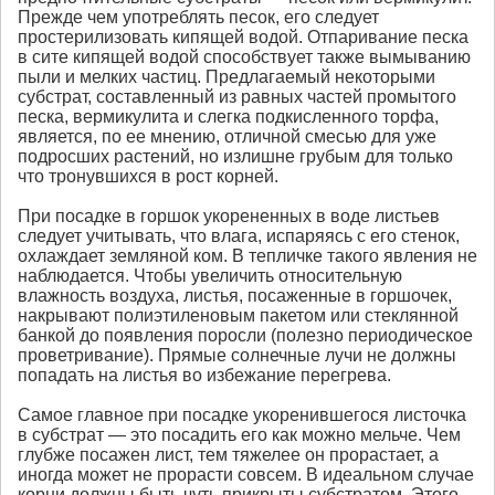
Прежде чем употреблять песок, его следует
простерилизовать кипящей водой. Отпаривание песка
в сите кипящей водой способствует также вымыванию
пыли и мелких частиц. Предлагаемый некоторыми
субстрат, составленный из равных частей промытого
песка, вермикулита и слегка подкисленного торфа,
является, по ее мнению, отличной смесью для уже
подросших растений, но излишне грубым для только
что тронувшихся в рост корней.
При посадке в горшок укорененных в воде листьев
следует учитывать, что влага, испаряясь с его стенок,
охлаждает земляной ком. В тепличке такого явления не
наблюдается. Чтобы увеличить относительную
влажность воздуха, листья, посаженные в горшочек,
накрывают полиэтиленовым пакетом или стеклянной
банкой до появления поросли (полезно периодическое
проветривание). Прямые солнечные лучи не должны
попадать на листья во избежание перегрева.
Самое главное при посадке укоренившегося листочка
в субстрат — это посадить его как можно мельче. Чем
глубже посажен лист, тем тяжелее он прорастает, а
иногда может не прорасти совсем. В идеальном случае
корни должны быть чуть прикрыты субстратом. Этого