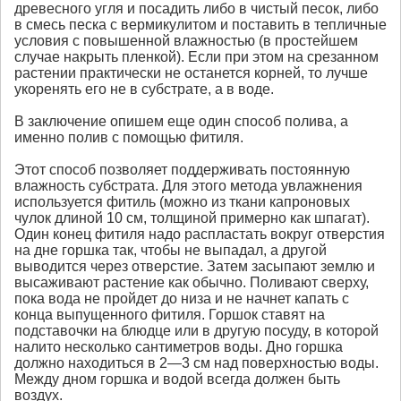
древесного угля и посадить либо в чистый песок, либо
в смесь песка с вермикулитом и поставить в тепличные
условия с повышенной влажностью (в простейшем
случае накрыть пленкой). Если при этом на срезанном
растении практически не останется корней, то лучше
укоренять его не в субстрате, а в воде.
В заключение опишем еще один способ полива, а
именно полив с помощью фитиля.
Этот способ позволяет поддерживать постоянную
влажность субстрата. Для этого метода увлажнения
используется фитиль (можно из ткани капроновых
чулок длиной 10 см, толщиной примерно как шпагат).
Один конец фитиля надо распластать вокруг отверстия
на дне горшка так, чтобы не выпадал, а другой
выводится через отверстие. Затем засыпают землю и
высаживают растение как обычно. Поливают сверху,
пока вода не пройдет до низа и не начнет капать с
конца выпущенного фитиля. Горшок ставят на
подставочки на блюдце или в другую посуду, в которой
налито несколько сантиметров воды. Дно горшка
должно находиться в 2—3 см над поверхностью воды.
Между дном горшка и водой всегда должен быть
воздух.