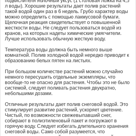
подкислителя яблочный уксус (1 столовая ложка на 4,5
л воды). Хорошие результаты дает полив растений
такой водой один раз в 6 недель. Грубо характер воды
можно определить с помощью лакмусовой бумаги.
Щелочная реакция свидетельствует о повышенной
жесткости воды. Не следует пользоваться водой из
кранов, на которых надеты химические умягчители.
Лучше использовать обычную жесткую воду.
Температура воды должна быть немного выше
комнатной. Полив холодной водой нередко приводит к
образованию белых пятен на листьях.
При большом количестве растений можно случайно
немного пересушить отдельные экземпляры, что
вообще-то не опасно для растения. Чтобы это не было
системой, следует поливать растения двукратно,
небольшими дозами.
Отличные результаты дает полив снеговой водой. Это
стимулирует развитие растений, ускоряет цветение.
Чистый, по возможности свежевыпавший снег,
собирают в полиэтиленовый пакет и погружают в
горячую воду. Следует избегать длительного хранения
снеговой воды. Само собой разумеется, что