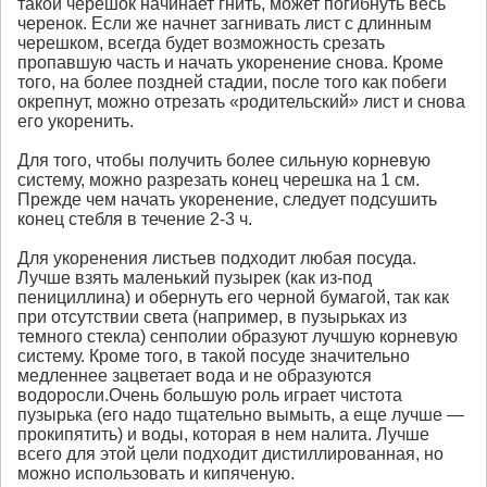
такой черешок начинает гнить, может погибнуть весь
черенок. Если же начнет загнивать лист с длинным
черешком, всегда будет возможность срезать
пропавшую часть и начать укоренение снова. Кроме
того, на более поздней стадии, после того как побеги
окрепнут, можно отрезать «родительский» лист и снова
его укоренить.
Для того, чтобы получить более сильную корневую
систему, можно разрезать конец черешка на 1 см.
Прежде чем начать укоренение, следует подсушить
конец стебля в течение 2-3 ч.
Для укоренения листьев подходит любая посуда.
Лучше взять маленький пузырек (как из-под
пенициллина) и обернуть его черной бумагой, так как
при отсутствии света (например, в пузырьках из
темного стекла) сенполии образуют лучшую корневую
систему. Кроме того, в такой посуде значительно
медленнее зацветает вода и не образуются
водоросли.Очень большую роль играет чистота
пузырька (его надо тщательно вымыть, а еще лучше —
прокипятить) и воды, которая в нем налита. Лучше
всего для этой цели подходит дистиллированная, но
можно использовать и кипяченую.