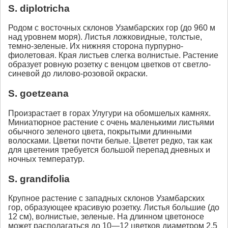
S. diplotricha
Родом с восточных склонов Узамбарских гор (до 960 м
над уровнем моря). Листья ложковидные, толстые,
темно-зеленые. Их нижняя сторона пурпурно-
фиолетовая. Края листьев слегка волнистые. Растение
образует ровную розетку с венцом цветков от светло-
синевой до лилово-розовой окраски.
S. goetzeana
Произрастает в горах Улугури на обомшелых камнях.
Миниатюрное растение с очень маленькими листьями
обычного зеленого цвета, покрытыми длинными
волосками. Цветки почти белые. Цветет редко, так как
для цветения требуется большой перепад дневных и
ночных температур.
S. grandifolia
Крупное растение с западных склонов Узамбарских
гор, образующее красивую розетку. Листья большие (до
12 см), волнистые, зеленые. На длинном цветоносе
может располагаться до 10—12 цветков диаметром 2,5