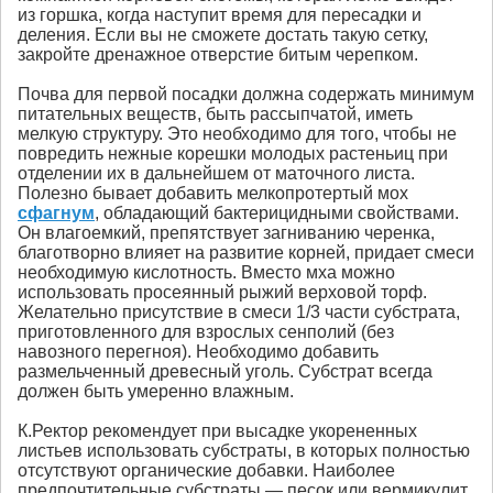
из горшка, когда наступит время для пересадки и
деления. Если вы не сможете достать такую сетку,
закройте дренажное отверстие битым черепком.
Почва для первой посадки должна содержать минимум
питательных веществ, быть рассыпчатой, иметь
мелкую структуру. Это необходимо для того, чтобы не
повредить нежные корешки молодых растеньиц при
отделении их в дальнейшем от маточного листа.
Полезно бывает добавить мелкопротертый мох
сфагнум
, обладающий бактерицидными свойствами.
Он влагоемкий, препятствует загниванию черенка,
благотворно влияет на развитие корней, придает смеси
необходимую кислотность. Вместо мха можно
использовать просеянный рыжий верховой торф.
Желательно присутствие в смеси 1/3 части субстрата,
приготовленного для взрослых сенполий (без
навозного перегноя). Необходимо добавить
размельченный древесный уголь. Субстрат всегда
должен быть умеренно влажным.
К.Ректор рекомендует при высадке укорененных
листьев использовать субстраты, в которых полностью
отсутствуют opганические добавки. Наиболее
предпочтительные субстраты — песок или вермикулит.