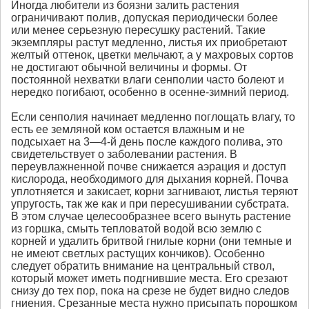
Иногда любители из боязни залить растения
ограничивают полив, допуская периодически более
или менее серьезную пересушку растений. Такие
экземпляры растут медленно, листья их приобретают
желтый оттенок, цветки мельчают, а у махровых сортов
не достигают обычной величины и формы. От
постоянной нехватки влаги сенполии часто болеют и
нередко погибают, особенно в осенне-зимний период.
Если сенполия начинает медленно поглощать влагу, то
есть ее земляной ком остается влажным и не
подсыхает на 3—4-й день после каждого полива, это
свидетельствует о заболевании растения. В
переувлажненной почве снижается аэрация и доступ
кислорода, необходимого для дыхания корней. Почва
уплотняется и закисает, корни загнивают, листья теряют
упругость, так же как и при пересушивании субстрата.
В этом случае целесообразнее всего вынуть растение
из горшка, смыть тепловатой водой всю землю с
корней и удалить бритвой гнилые корни (они темные и
не имеют светлых растущих кончиков). Особенно
следует обратить внимание на центральный ствол,
который может иметь подгнившие места. Его срезают
снизу до тех пор, пока на срезе не будет видно следов
гниения. Срезанные места нужно присыпать порошком