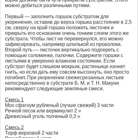
можно добиться различными путями.
Первый — заполнить горшок субстратом для
укоренения, оставив до верха горшка расстояние в 2,5
см, сверху на край горшка положить листочек и
прикрыть его основание очень тонким слоем этого же
субстрата. Чтобы лист не перевернулся, его можно
зафиксировать, например шпилькой из проволоки.
Второй путь — листочек вертикально подпереть с
помощью соломинки, палочки. Содержите горшки с
листьями в умеренно влажном состоянии. Если
субстрат будет слишком мокрым, растеньице начнет
гнить, но если дать ему совсем высохнуть, оно просто
погибнет. При укоренении свежесрезанных листьев
непосредственно в субстрате Б. М. и Т. Н. Макуни
рекомендуют следующие земляные смеси.
Смесь 1
Мох сфагнум рубленый (лучше свежий) 3 части
Речной песок или вермикулит 2 »
Древесный уголь толченый 0,3 »
Смесь 2
Торф верховой 2 части