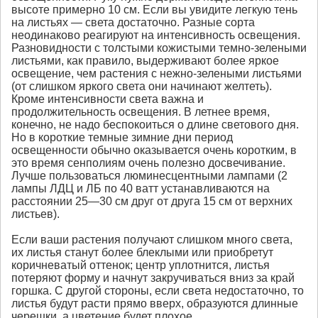
высоте примерно 10 см. Если вы увидите легкую тень
на листьях — света достаточно. Разные сорта
неодинаково реагируют на интенсивность освещения.
Разновидности с толстыми кожистыми темно-зелеными
листьями, как правило, выдерживают более яркое
освещение, чем растения с нежно-зелеными листьями
(от слишком яркого света они начинают желтеть).
Кроме интенсивности света важна и
продолжительность освещения. В летнее время,
конечно, не надо беспокоиться о длине светового дня.
Но в короткие темные зимние дни период
освещенности обычно оказывается очень коротким, в
это время сенполиям очень полезно досвечивание.
Лучше пользоваться люминесцентными лампами (2
лампы ЛДЦ и ЛБ по 40 ватт устанавливаются на
расстоянии 25—30 см друг от друга 15 см от верхних
листьев).
Если ваши растения получают слишком много света,
их листья станут более блеклыми или приобретут
коричневатый оттенок; центр уплотнится, листья
потеряют форму и начнут закручиваться вниз за край
горшка. С другой стороны, если света недостаточно, то
листья будут расти прямо вверх, образуются длинные
черешки, а цветение будет плохое.