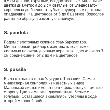
4,5 см длиной, округлые, бледно-зеленые. Маленькие
цветки диаметром до 2 см светлые, от бледновато-
сиреневых до бледно-голубых с пурпурным центром,
опадающие. На цветоносе от 5 до 8 цветков. Взрослое
растение образует заметную «шейку».
S. pendula
Родом с восточных склонов Узамбарских гор.
Миниатюрный трейлер с желтовато-зелеными
листьями на очень длинных черешках. Цветки около 3
см средне-синие, от 2 до 4 на цветоносе.
S. pussila
Была открыта в горах Улугури в Танзании. Самая
миниатюрная сенполия из известных видов.
Маленькие листья име-ют почти фиолетовую нижнюю
сторону. Цветки мелкие, двухцветные: белые с
голубым. Оставшиеся экземпляры утеряны в ходе
второй мировой войны.