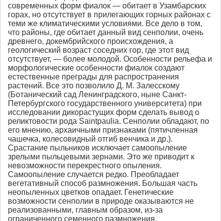
современных форм фиалок — обитает в Узамбарских
горах, но отсутствует в прилегающих горных районах с
теми же климатическими условиями. Все дело в том,
что районы, где обитает данный вид сенполии, очень
древнего, докембрийского происхождения, а
геологический возраст соседних гор, где этот вид
отсутствует, — более молодой. Особенности рельефа и
морфологические особенности фиалок создают
естественные преграды для распространения
растений. Все это позволило Д. М. Залесскому
(Ботанический сад Ленинградского, ныне Санкт-
Петербургского государственного университета) при
исследовании дикорастущих форм сделать вывод о
реликтовости рода Saintpaulia. Сенполии обладают, по
его мнению, архаичными признаками (пятичленная
чашечка, колесовидный отгиб венчика и др.).
Срастание пыльников исключает самоопыление
зрелыми пыльцевыми зернами. Это же приводит к
невозможности перекрестного опыления.
Самоопыление случается редко. Преобладает
вегетативный способ размножения. Большая часть
неопыленных цветков опадает. Генетические
возможности сенполии в природе оказываются не
реализованными, главным образом, из-за
ограниченного семенного размножения.