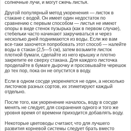
солнечные лучи, и могут сжечь листья.
Другой популярный метод укоренения — листок в
стакане с водой. Он имеет один недостаток по
сравнению с первым способом — листья не имеют
опоры в виде стенок пузырька (как в первом случае),
стебельки часто начинают закручиваться и через
несколько дней поднимаются из воды. Если же вам
все-таки захочется попробовать этот способ — налейте
воды в стакан (2,5—5 см), затем возьмите листок
плотной бумаги, сделайте из него крышку и плотно
закрепите ее сверху стакана. Для каждого листочка
проделайте в бумаге дырочку и просовывайте черешок
до тех пор, пока он не опустится в воду.
Если в одном сосуде укореняется не один, а несколько
листочков разных сортов, их этикетируют каждый
отдельно.
После того, как укоренение началось, воду в сосуде
менять не следует, для сохранения одного и того же
уровня время от времени приходится добавлять воду.
Некоторые цветоводы считают, что для лучшего
развития корневой системы следует брать вместо