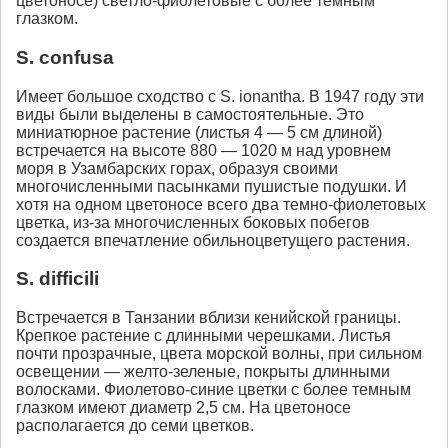
цветоносе) светло-фиолетовые с более темным
глазком.
S. confusa
Имеет большое сходство с S. ionantha. В 1947 году эти
виды были выделены в самостоятельные. Это
миниатюрное растение (листья 4 — 5 см длиной)
встречается на высоте 880 — 1020 м над уровнем
моря в Узамбарских горах, образуя своими
многочисленными пасынками пушистые подушки. И
хотя на одном цветоносе всего два темно-фиолетовых
цветка, из-за многочисленных боковых побегов
создается впечатление обильноцветущего растения.
S. difficili
Встречается в Танзании вблизи кенийской границы.
Крепкое растение с длинными черешками. Листья
почти прозрачные, цвета морской волны, при сильном
освещении — желто-зеленые, покрыты длинными
волосками. Фиолетово-синие цветки с более темным
глазком имеют диаметр 2,5 см. На цветоносе
располагается до семи цветков.