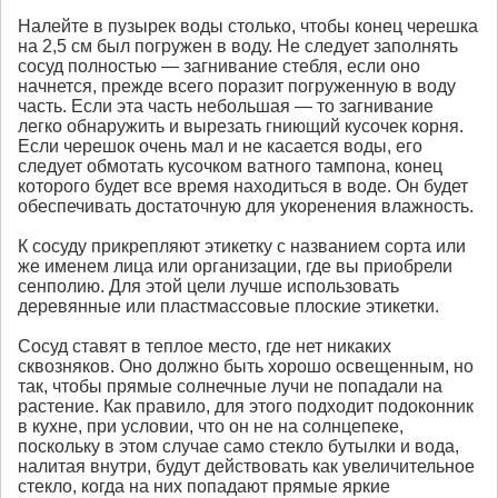
Налейте в пузырек воды столько, чтобы конец черешка
на 2,5 см был погружен в воду. Не следует заполнять
сосуд полностью — загнивание стебля, если оно
начнется, прежде всего поразит погруженную в воду
часть. Если эта часть небольшая — то загнивание
легко обнаружить и вырезать гниющий кусочек корня.
Если черешок очень мал и не касается воды, его
следует обмотать кусочком ватного тампона, конец
которого будет все время находиться в воде. Он будет
обеспечивать достаточную для укоренения влажность.
К сосуду прикрепляют этикетку с названием сорта или
же именем лица или организации, где вы приобрели
сенполию. Для этой цели лучше использовать
деревянные или пластмассовые плоские этикетки.
Сосуд ставят в теплое место, где нет никаких
сквозняков. Оно должно быть хорошо освещенным, но
так, чтобы прямые солнечные лучи не попадали на
растение. Как правило, для этого подходит подоконник
в кухне, при условии, что он не на солнцепеке,
поскольку в этом случае само стекло бутылки и вода,
налитая внутри, будут действовать как увеличительное
стекло, когда на них попадают прямые яркие