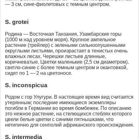
— 3 см, сине-фиолетовых с темным центром.
S. grotei
Родина — Восточная Танзания, Узамбарские горы
(1000 м над уровнем моря). Крупное ампельное
растение (трейлер) с зелеными сильноопушенными
округлыми листьями, произрастает в тенистых очень
влажных лесах. Черешки листьев длинные,
коричневатые. Цветки маленькие (2,5 см диаметром),
светло-синие с более темным центром и окантовкой,
сидят по 1 — 2 на цветоносе.
S. inconspicua
Родом с гор Улугури. В настоящее время вид считается
утерянным; последние имеющиеся экземпляры
погибли в Германии во время бомбежек. По описанию
это нежное растение, на стелющихся стеблях которого
цвели белые цветки с синими пятнышками, что
нетипично для сенполий африканского происхождения.
S. intermedia