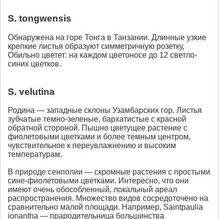
S. tongwensis
Обнаружена на горе Тонга в Танзании. Длинные узкие
крепкие листья образуют симметричную розетку,
Обильно цветет: на каждом цветоносе до 12 светло-
синих цветков.
S. velutina
Родина — западные склоны Узамбарских гор. Листья
зубчатые темно-зеленые, бархатистые с красной
обратной стороной. Пышно цветущее растение с
фиолетовыми цветками и более темным центром,
чувствительное к переувлажнению и высоким
температурам.
В природе сенполии — скромные растения с простыми
сине-фиолетовыми цветками. Интересно, что они
имеют очень обособленный, локальный ареал
распространения. Множество видов сосредоточено на
сравнительно малой площади. Например, Saintpaulia
ionantha — прародительница большинства