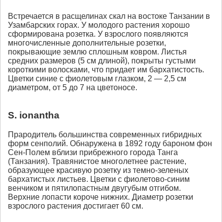
Встречается в расщелинах скал на востоке Танзании в
Узамбарских горах. У молодого растения хорошо
сформирована розетка. У взрослого появляются
многочисленные дополнительные розетки,
покрывающие землю сплошным ковром. Листья
средних размеров (5 см длиной), покрыты густыми
короткими волосками, что придает им бархатистость.
Цветки синие с фиолетовым глазком, 2 — 2,5 см
диаметром, от 5 до 7 на цветоносе.
S. ionantha
Прародитель большинства современных гибридных
форм сенполий. Обнаружена в 1892 году бароном фон
Сен-Полем вблизи прибрежного города Танга
(Танзания). Травянистое многолетнее растение,
образующее красивую розетку из темно-зеленых
бархатистых листьев. Цветки с фиолетово-синим
венчиком и пятилопастным двугубым отгибом.
Верхние лопасти короче нижних. Диаметр розетки
взрослого растения достигает 60 см.