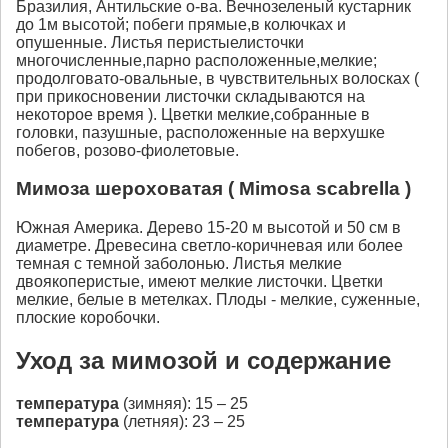
Бразилия, Антильские о-ва. Вечнозеленый кустарник
до 1м высотой; побеги прямые,в колючках и
опушенные. Листья перистыелисточки
многочисленные,парно расположенные,мелкие;
продолговато-овальные, в чувствительных волосках (
при прикосновении листочки складываются на
некоторое время ). Цветки мелкие,собранные в
головки, пазушные, расположенные на верхушке
побегов, розово-фиолетовые.
Мимоза шероховатая ( Mimosa scabrella )
Южная Америка. Дерево 15-20 м высотой и 50 см в
диаметре. Древесина светло-коричневая или более
темная с темной заболонью. Листья мелкие
двоякоперистые, имеют мелкие листочки. Цветки
мелкие, белые в метелках. Плоды - мелкие, суженные,
плоские коробочки.
Уход за мимозой и содержание
температура
(зимняя): 15 – 25
температура
(летняя): 23 – 25