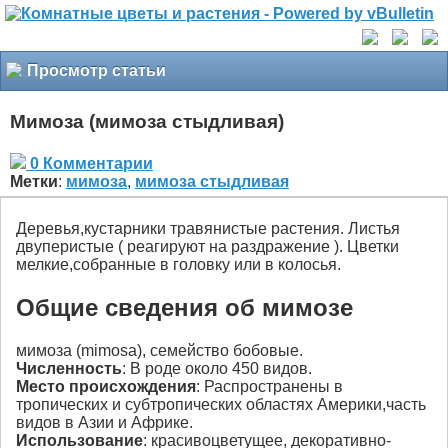
Просмотр статьи
Мимоза (мимоза стыдливая)
0 Комментарии
Метки
:
мимоза
,
мимоза стыдливая
Деревья,кустарники травянистые растения. Листья
двуперистые ( реагируют на раздражение ). Цветки
мелкие,собранные в головку или в колосья.
Общие сведения об мимозе
мимоза (mimosa), семейство бобовые.
Численность
: В роде около 450 видов.
Место происхождения
: Распространены в
тропических и субтропических областях Америки,часть
видов в Азии и Африке.
Использование
: красивоцветущее, декоративно-