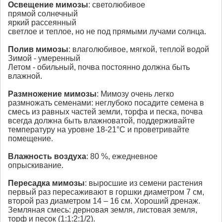
Освещение
мимозы
: светолюбивое
прямой солнечный
яркий рассеянный
светлое и теплое, но не под прямыми лучами солнца.
Полив
мимозы
: влаголюбивое, мягкой, теплой водой
Зимой - умеренный
Летом - обильный, почва постоянно должна быть
влажной.
Размножение
мимозы
: Мимозу очень легко
размножать семенами: неглубоко посадите семена в
смесь из равных частей земли, торфа и песка, почва
всегда должна быть влажноватой, поддерживайте
температуру на уровне 18-21°С и проветривайте
помещение.
Влажность воздуха
: 80 %, ежедневное
опрыскивание.
Пересадка
мимозы
: выросшие из семени растения
первый раз пересаживают в горшки диаметром 7 см,
второй раз диаметром 14 – 16 см. Хороший дренаж.
Земляная смесь: дерновая земля, листовая земля,
торф и песок (1:1:2:1/2).