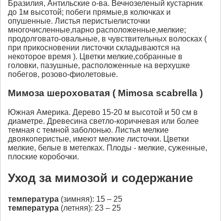
Бразилия, Антильские о-ва. Вечнозеленый кустарник
до 1м высотой; побеги прямые,в колючках и
опушенные. Листья перистыелисточки
многочисленные,парно расположенные,мелкие;
продолговато-овальные, в чувствительных волосках (
при прикосновении листочки складываются на
некоторое время ). Цветки мелкие,собранные в
головки, пазушные, расположенные на верхушке
побегов, розово-фиолетовые.
Мимоза шероховатая ( Mimosa scabrella )
Южная Америка. Дерево 15-20 м высотой и 50 см в
диаметре. Древесина светло-коричневая или более
темная с темной заболонью. Листья мелкие
двоякоперистые, имеют мелкие листочки. Цветки
мелкие, белые в метелках. Плоды - мелкие, суженные,
плоские коробочки.
Уход за мимозой и содержание
температура
(зимняя): 15 – 25
температура
(летняя): 23 – 25