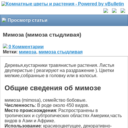
Просмотр статьи
Мимоза (мимоза стыдливая)
0 Комментарии
Метки
:
мимоза
,
мимоза стыдливая
Деревья,кустарники травянистые растения. Листья
двуперистые ( реагируют на раздражение ). Цветки
мелкие,собранные в головку или в колосья.
Общие сведения об мимозе
мимоза (mimosa), семейство бобовые.
Численность
: В роде около 450 видов.
Место происхождения
: Распространены в
тропических и субтропических областях Америки,часть
видов в Азии и Африке.
Использование
: красивоцветущее, декоративно-