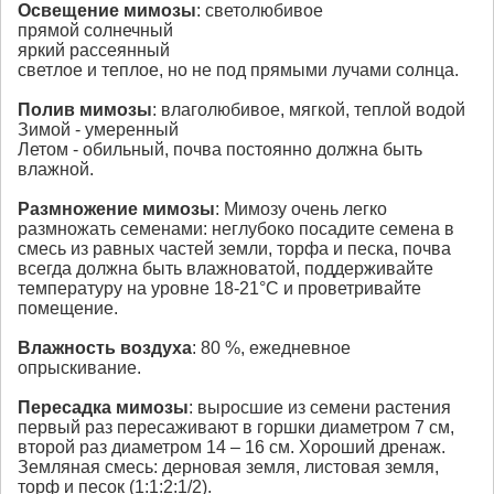
Освещение
мимозы
: светолюбивое
прямой солнечный
яркий рассеянный
светлое и теплое, но не под прямыми лучами солнца.
Полив
мимозы
: влаголюбивое, мягкой, теплой водой
Зимой - умеренный
Летом - обильный, почва постоянно должна быть
влажной.
Размножение
мимозы
: Мимозу очень легко
размножать семенами: неглубоко посадите семена в
смесь из равных частей земли, торфа и песка, почва
всегда должна быть влажноватой, поддерживайте
температуру на уровне 18-21°С и проветривайте
помещение.
Влажность воздуха
: 80 %, ежедневное
опрыскивание.
Пересадка
мимозы
: выросшие из семени растения
первый раз пересаживают в горшки диаметром 7 см,
второй раз диаметром 14 – 16 см. Хороший дренаж.
Земляная смесь: дерновая земля, листовая земля,
торф и песок (1:1:2:1/2).