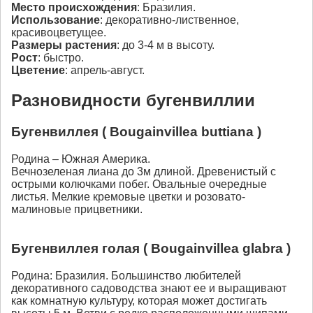
Место происхождения
: Бразилия.
Использование
: декоративно-лиственное,
красивоцветущее.
Размеры растения
: до 3-4 м в высоту.
Рост
: быстро.
Цветение
: апрель-август.
Разновидности бугенвиллии
Бугенвиллея ( Bougainvillea buttiana )
Родина – Южная Америка.
Вечнозеленая лиана до 3м длиной. Древенистый с
острыми колючками побег. Овальные очередные
листья. Мелкие кремовые цветки и розовато-
малиновые прицветники.
Бугенвиллея голая ( Вougainvillea glabra )
Родина: Бразилия. Большинство любителей
декоративного садоводства знают ее и выращивают
как комнатную культуру, которая может достигать