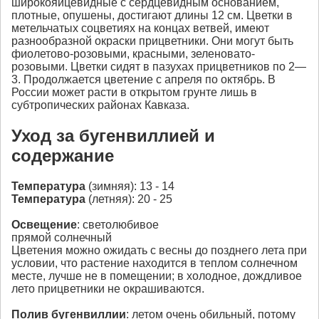
широкояйцевидные с сердцевидным основанием,
плотные, опушены, достигают длины 12 см. Цветки в
метельчатых соцветиях на концах ветвей, имеют
разнообразной окраски прицветники. Они могут быть
фиолетово-розовыми, красными, зеленовато-
розовыми. Цветки сидят в пазухах прицветников по 2—
3. Продолжается цветение с апреля по октябрь. В
России может расти в открытом грунте лишь в
субтропических районах Кавказа.
Уход за бугенвиллией и
содержание
Температура
(зимняя): 13 - 14
Температура
(летняя): 20 - 25
Освещение
: светолюбивое
прямой солнечный
Цветения можно ожидать с весны до позднего лета при
условии, что растение находится в теплом солнечном
месте, лучше не в помещении; в холодное, дождливое
лето прицветники не окрашиваются.
Полив бугенвиллии
: летом очень обильный, потому