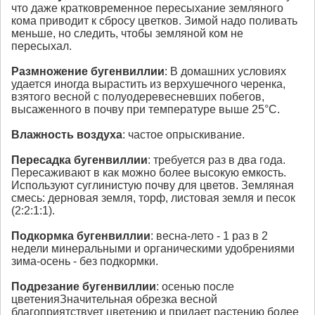
что даже кратковременное пересыхание земляного
кома приводит к сбросу цветков. Зимой надо поливать
меньше, но следить, чтобы земляной ком не
пересыхал.
Размножение бугенвиллии
: В домашних условиях
удается иногда вырастить из верхушечного черенка,
взятого весной с полуодеревесневших побегов,
высаженного в почву при температуре выше 25°С.
Влажность воздуха
: частое опрыскивание.
Пересадка
бугенвиллии
: требуется раз в два года.
Пересаживают в как можно более высокую емкость.
Используют суглинистую почву для цветов. Земляная
смесь: дерновая земля, торф, листовая земля и песок
(2:2:1:1).
Подкормка
бугенвиллии
: весна-лето - 1 раз в 2
недели минеральными и органическими удобрениями
зима-осень - без подкормки.
Подрезание
бугенвиллии
: осенью после
цветенияЗначительная обрезка весной
благоприятствует цветению и придает растению более