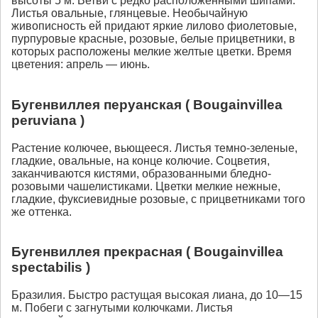
высоты 5 м. Ветви с редко расположенными шипами.
Листья овальные, глянцевые. Необычайную
живописность ей придают яркие лилово фиолетовые,
пурпуровые красные, розовые, белые прицветники, в
которых расположены мелкие желтые цветки. Время
цветения: апрель — июнь.
Бугенвиллея перуанская ( Вougainvillea
peruviana )
Растение колючее, вьющееся. Листья темно-зеленые,
гладкие, овальные, на конце колючие. Соцветия,
заканчиваются кистями, образованными бледно-
розовыми чашелистиками. Цветки мелкие нежные,
гладкие, фуксиевидные розовые, с прицветниками того
же оттенка.
Бугенвиллея прекрасная ( Вougainvillea
spectabilis )
Бразилия. Быстро растущая высокая лиана, до 10—15
м. Побеги c загнутыми колючками. Листья